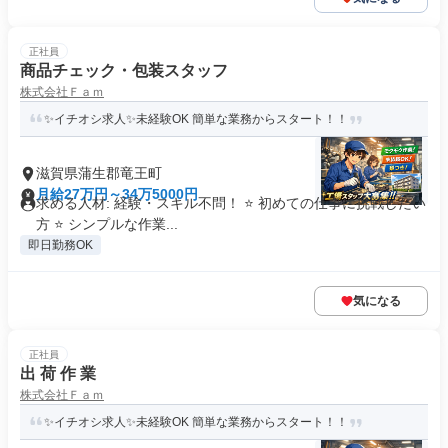
正社員
商品チェック・包装スタッフ
株式会社Ｆａｍ
✨イチオシ求人✨未経験OK 簡単な業務からスタート！！
滋賀県蒲生郡竜王町
月給27万円～34万5000円
求める人材: 経験・スキル不問！ ⭐ 初めての仕事に挑戦したい
方 ⭐ シンプルな作業...
即日勤務OK
気になる
正社員
出 荷 作 業
株式会社Ｆａｍ
✨イチオシ求人✨未経験OK 簡単な業務からスタート！！