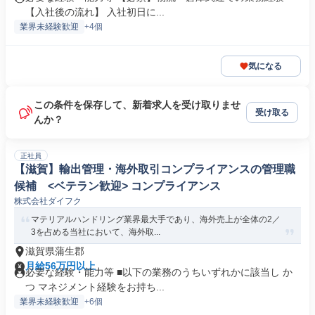
【入社後の流れ】 入社初日に...
業界未経験歓迎
+4個
気になる
この条件を保存して、新着求人を受け取りませ
受け取る
んか？
正社員
【滋賀】輸出管理・海外取引コンプライアンスの管理職
候補 <ベテラン歓迎> コンプライアンス
株式会社ダイフク
マテリアルハンドリング業界最大手であり、海外売上が全体の2／
3を占める当社において、海外取...
滋賀県蒲生郡
月給56万円以上
必要な経験・能力等 ■以下の業務のうちいずれかに該当し か
つ マネジメント経験をお持ち...
業界未経験歓迎
+6個