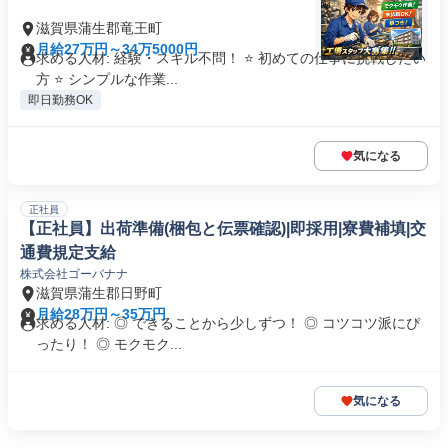
滋賀県蒲生郡竜王町
月給27万円～34万5000円
求める人材: 経験・スキル不問！ ⭐ 初めての仕事に挑戦したい
方 ⭐ シンプルな作業...
即日勤務OK
気になる
正社員
【正社員】出荷準備(梱包と伝票確認)|即採用|寮費補填|交
通費規定支給
株式会社ゴーバナナ
滋賀県蒲生郡日野町
月給28万円～35万円
求める人材: ◎ できることから少しずつ！ ◎ コツコツ派にぴ
ったり！ ◎ モクモク...
気になる