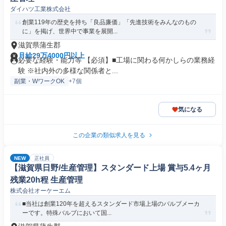
ダイハツ工業株式会社
創業119年の歴史を持ち「良品廉価」「先進技術をみんなのもの
に」を掲げ、世界中で事業を展開...
滋賀県蒲生郡
月給29万4000円以上
必要な経験・能力等 【必須】■工場に関わる何かしらの業務経
験 ※社内外の多様な関係者と...
副業・WワークOK
+7個
気になる
この企業の類似求人を見る
NEW
正社員
【滋賀県日野/生産管理】スタンダード上場 賞与5.4ヶ月
残業20h程 生産管理
株式会社オーケーエム
■当社は創業120年を超えるスタンダード市場上場のバルブメーカ
ーです。特殊バルブにおいて国...