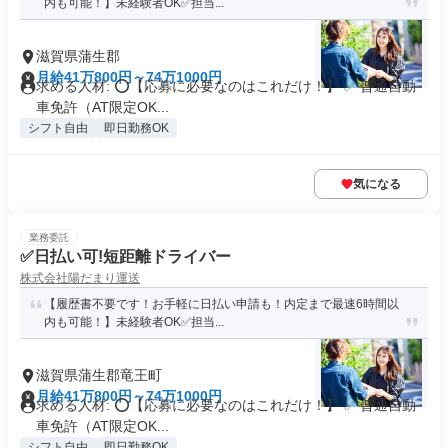
内も可能！】未経験者OK✅担当...
滋賀県蒲生郡
月給41万800円～74万1000円
求める人材: ⭕️【応募に必要なのはこれだけ！】 ✅ 普通自動
車免許（AT限定OK...
シフト自由
即日勤務OK
気になる
業務委託
✅日払い可!短距離ドライバー
株式会社陽だまり運送
【履歴書不要です！お手軽に日払い申請も！内定まで最速6時間以
内も可能！】未経験者OK✅担当...
滋賀県蒲生郡竜王町
月給41万800円～74万1000円
求める人材: ⭕️【応募に必要なのはこれだけ！】 ✅ 普通自動
車免許（AT限定OK...
シフト自由
即日勤務OK