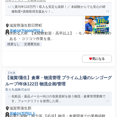
日本フアスナー工業株式会社
＼賞与年110万円！収入も安定も抜群！／ 未経験からでも安心の研
修制度×資格取得支援あり！...
滋賀県蒲生郡日野町
月給28万6000円以上
求める人材: 【未経験歓迎・高卒以上】 ・モノづくりに興味の
ある ・コツコツ作業を進...
残業なし
交通費支給
気になる
正社員
【滋賀/蒲生】倉庫・物流管理 プライム上場のレンゴーグ
ループ/年休122日 物流企画/管理
富士丸福株式会社
化粧品・薬品メーカー向けの包装資材を扱う物流・倉庫管理業務で
す。フォークリフトを使用した荷...
滋賀県蒲生郡
月給24万円以上
必要な経験・能力等 【必須】物流・倉庫関連での業務経験