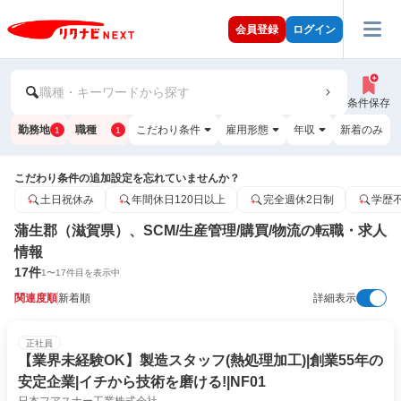
会員登録
ログイン
職種・キーワードから探す
条件保存
勤務地
職種
こだわり条件
雇用形態
年収
新着のみ
1
1
こだわり条件の追加設定を忘れていませんか？
土日祝休み
年間休日120日以上
完全週休2日制
学歴
蒲生郡（滋賀県）、SCM/生産管理/購買/物流の転職・求人
情報
17
件
1
〜
17
件目を表示中
関連度順
新着順
詳細表示
正社員
【業界未経験OK】製造スタッフ(熱処理加工)|創業55年の
安定企業|イチから技術を磨ける!|NF01