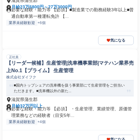
滋賀県蒲生郡
月給23万6800円～27万3000円
必要な経験・能力等 【必須】■製造業での勤務経験3年以上■普
通自動車第一種運転免許 【...
業界未経験歓迎
+6個
気になる
正社員
【リーダー候補】生産管理|洗車機事業部|マテハン業界売
上No.1【プライム】 生産管理
株式会社ダイフク
■国内トップシェアの洗車機を扱う事業部にて生産管理をご担当い
ただきます。■洗車機以外の新た...
滋賀県蒲生郡
月給32万円以上
必要な経験・能力等 【必須】 ・生産管理、業績管理、原価管
理業務などの経験者（目安5年...
業界未経験歓迎
+4個
気になる