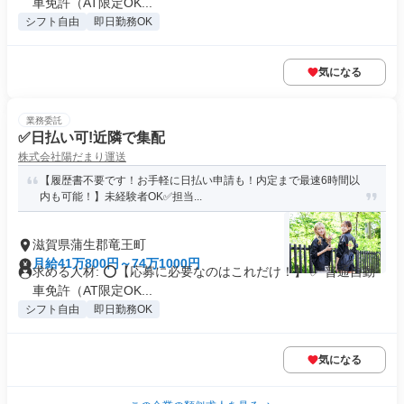
車免許（AT限定OK...
シフト自由
即日勤務OK
気になる
業務委託
✅日払い可!近隣で集配
株式会社陽だまり運送
【履歴書不要です！お手軽に日払い申請も！内定まで最速6時間以
内も可能！】未経験者OK✅担当...
滋賀県蒲生郡竜王町
月給41万800円～74万1000円
求める人材: ⭕️【応募に必要なのはこれだけ！】 ✅ 普通自動
車免許（AT限定OK...
シフト自由
即日勤務OK
気になる