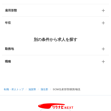
雇用形態
年収
別の条件から求人を探す
勤務地
職種
転職・求人トップ
/
滋賀県
/
蒲生郡
/
SCM/生産管理/購買/物流