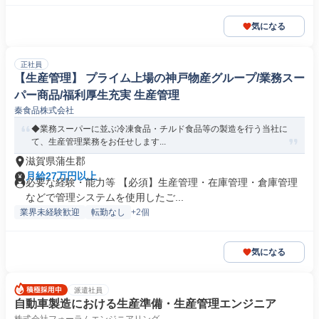
気になる
正社員
【生産管理】 プライム上場の神戸物産グループ/業務スー
パー商品/福利厚生充実 生産管理
秦食品株式会社
◆業務スーパーに並ぶ冷凍食品・チルド食品等の製造を行う当社に
て、生産管理業務をお任せします...
滋賀県蒲生郡
月給27万円以上
必要な経験・能力等 【必須】生産管理・在庫管理・倉庫管理
などで管理システムを使用したご...
業界未経験歓迎
転勤なし
+2個
気になる
派遣社員
自動車製造における生産準備・生産管理エンジニア