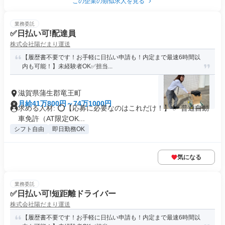
この企業の類似求人を見る
業務委託
✅日払い可!配達員
株式会社陽だまり運送
【履歴書不要です！お手軽に日払い申請も！内定まで最速6時間以
内も可能！】未経験者OK✅担当...
滋賀県蒲生郡竜王町
月給41万800円～74万1000円
求める人材: ⭕️【応募に必要なのはこれだけ！】 ✅ 普通自動
車免許（AT限定OK...
シフト自由
即日勤務OK
気になる
業務委託
✅日払い可!短距離ドライバー
株式会社陽だまり運送
【履歴書不要です！お手軽に日払い申請も！内定まで最速6時間以