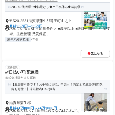
株式会社フォーラムエンジニアリング
20～40代活躍中◆転勤なし◆土日祝休み◆滋賀県
〒520-2531滋賀県蒲生郡竜王町山之上
月給35万円～55万円
求めている人材 ＜応募条件＞ ■高卒以上 ■設計、開発、生産技
術、生産管理 品質保証、...
業界未経験歓迎
+20個
気になる
業務委託
✅日払い可!配達員
株式会社陽だまり運送
【履歴書不要です！お手軽に日払い申請も！内定まで最速6時間以
内も可能！】未経験者OK✅担当...
滋賀県蒲生郡
月給41万800円～74万1000円
求める人材: ⭕️【応募に必要なのはこれだけ！】 ✅ 普通自動