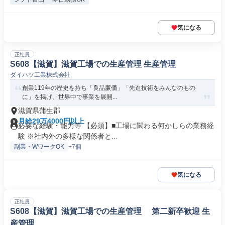
気になる
正社員
S608【滋賀】滋賀工場での生産管理 生産管理
ダイハツ工業株式会社
創業119年の歴史を持ち「良品廉価」「先進技術をみんなのもの
に」を掲げ、世界中で事業を展開...
滋賀県蒲生郡
月給29万4000円以上
必要な経験・能力等 【必須】■工場に関わる何かしらの業務経
験 ※社内外の多様な関係者と...
副業・WワークOK
+7個
気になる
正社員
S608【滋賀】滋賀工場での生産管理 第二新卒歓迎 生
産管理