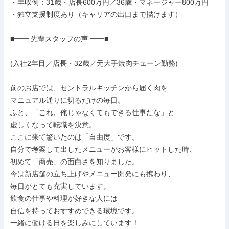
・年収例：31歳・店長600万円／36歳・マネージャー800万円

・独立支援制度あり（キャリアの出口まで描けます）

■━━ 先輩スタッフの声 ━━■

(入社2年目／店長・32歳／元大手焼肉チェーン勤務)

前のお店では、セントラルキッチンから届く肉を

マニュアル通りに切るだけの毎日。

ふと、「これ、俺じゃなくてもできる仕事だな」と

虚しくなって転職を決意。

ここに来て驚いたのは「自由度」です。

自分で考案して出したメニューがお客様にヒットした時、

初めて「商売」の面白さを知りました。

今は新店舗の立ち上げやメニュー開発にも携わり、

毎日がとても充実しています。

飲食の仕事や料理が好きな人には

自信を持っておすすめできる環境です。

一緒に働ける日を楽しみにしています！