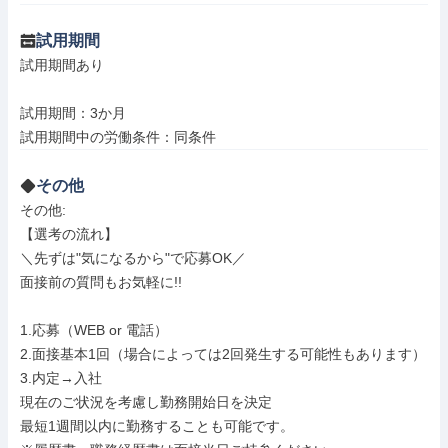
試用期間
試用期間あり

試用期間：3か月

試用期間中の労働条件：同条件
その他
その他: 

【選考の流れ】

＼先ずは"気になるから"で応募OK／

面接前の質問もお気軽に!!

1.応募（WEB or 電話）

2.面接基本1回（場合によっては2回発生する可能性もあります）

3.内定→入社

現在のご状況を考慮し勤務開始日を決定

最短1週間以内に勤務することも可能です。
