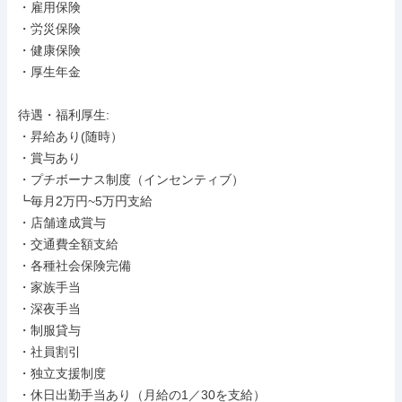
・雇用保険

・労災保険

・健康保険

・厚生年金

待遇・福利厚生: 

・昇給あり(随時）

・賞与あり

・プチボーナス制度（インセンティブ）

┗毎月2万円~5万円支給

・店舗達成賞与

・交通費全額支給

・各種社会保険完備

・家族手当

・深夜手当

・制服貸与

・社員割引

・独立支援制度

・休日出勤手当あり（月給の1／30を支給）