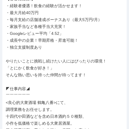
・経験者優遇！飲食の経験が活かせます！

・最大月給40万円

・毎月支給の店舗達成ボーナスあり（最大5万円/月）

・家族手当など各種手当大充実！

・Googleレビュー平均「4.52」

・成長中の企業！早期昇格・昇進可能！

・独立支援制度あり

やりたいことに挑戦し続けたい人にはぴったりの環境！

「とにかく飲食が好き！」

そんな熱い思いを持った仲間が待ってます！

◤仕事内容◢

￣￣￣￣￣￣

<良心的大衆酒場 鶴亀八番>にて、

調理業務をお任せします。

十四代や田酒などを含め日本酒約５０種類、

小作を低価格で楽しめる大衆居酒屋。
