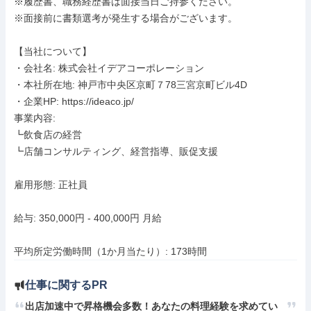
※履歴書、職務経歴書は面接当日ご持参ください。

※面接前に書類選考が発生する場合がございます。

【当社について】

・会社名: 株式会社イデアコーポレーション

・本社所在地: 神戸市中央区京町７78三宮京町ビル4D

・企業HP: https://ideaco.jp/

事業内容:

┗飲食店の経営

┗店舗コンサルティング、経営指導、販促支援

雇用形態: 正社員

給与: 350,000円 - 400,000円 月給

平均所定労働時間（1か月当たり）: 173時間
仕事に関するPR
出店加速中で昇格機会多数！あなたの料理経験を求めてい