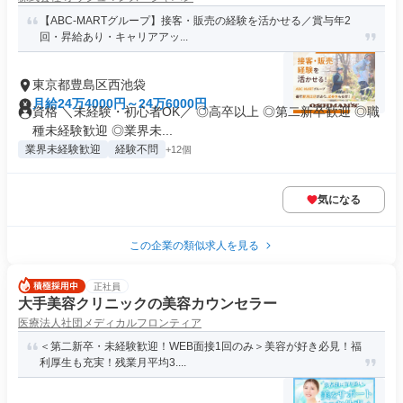
【ABC-MARTグループ】接客・販売の経験を活かせる／賞与年2
回・昇給あり・キャリアアッ...
東京都豊島区西池袋
月給24万4000円～24万6000円
資格 ＼未経験・初心者OK／ ◎高卒以上 ◎第二新卒歓迎 ◎職
種未経験歓迎 ◎業界未...
業界未経験歓迎
経験不問
+12個
気になる
この企業の類似求人を見る
正社員
大手美容クリニックの美容カウンセラー
医療法人社団メディカルフロンティア
＜第二新卒・未経験歓迎！WEB面接1回のみ＞美容が好き必見！福
利厚生も充実！残業月平均3....