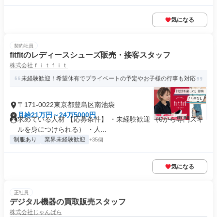
気になる
契約社員
fitfitのレディースシューズ販売・接客スタッフ
株式会社ｆｉｔｆｉｔ
未経験歓迎！希望休有でプライベートの予定やお子様の行事も対応
〒171-0022東京都豊島区南池袋
月給21万円～24万5000円
求めている人材 【応募条件】 ・未経験歓迎 （0から専門スキ
ルを身につけられる） ・人...
制服あり
業界未経験歓迎
+35個
気になる
正社員
デジタル機器の買取販売スタッフ
株式会社じゃんぱら