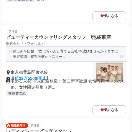
気になる
正社員
ビューティーカウンセリングスタッフ /池袋東店
株式会社ザ・フォウルビ
第二新卒応援！“次はちゃんと育てる会社”を選びませんか？まずは
美容知識・接客理解からスター...
東京都豊島区東池袋
月給22万5500円以上
求める人材: ✅未経験歓迎 ✅第二新卒歓迎 女性専用サロンのた
め、女性限定募集（適...
交通費支給
気になる
正社員
レディスシェービングスタッフ