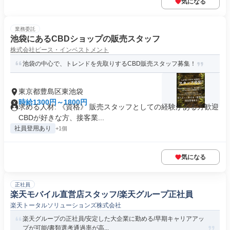
気になる
業務委託
池袋にあるCBDショップの販売スタッフ
株式会社ピース・インベストメント
池袋の中心で、トレンドを先取りするCBD販売スタッフ募集！
東京都豊島区東池袋
時給1300円～1800円
求める人材: 《資格》 販売スタッフとしての経験がある方歓迎
CBDが好きな方、接客業...
社員登用あり
+1個
気になる
正社員
楽天モバイル直営店スタッフ/楽天グループ正社員
楽天トータルソリューションズ株式会社
楽天グループの正社員/安定した大企業に勤める/早期キャリアアッ
プが可能/書類選考通過率が高...