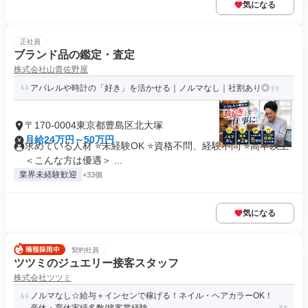
気になる
正社員
ブランド品の鑑定・査定
株式会社山貴佐野屋
アパレルや時計の「好き」を活かせる｜ノルマなし｜社割あり◎
〒170-0004東京都豊島区北大塚
月給24万円～50万円
求めている人材 ⭐未経験OK ⭐資格不問、経験不問 ⭐高卒以上
＜こんな方は優遇＞ ...
業界未経験歓迎
+33個
気になる
契約社員
ツツミのジュエリー接客スタッフ
株式会社ツツミ
ノルマなし☆給与＋インセンで稼げる！ネイル・ヘアカラーOK！