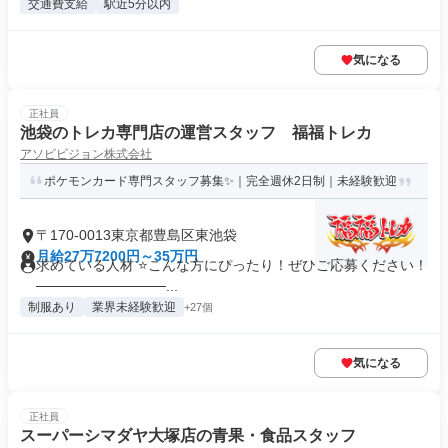
交通費支給
駅近5分以内
気になる
正社員
池袋のトレカ専門店の運営スタッフ 福福トレカ
アソビビジョン株式会社
ポケモンカード専門スタッフ募集✨｜完全週休2日制｜未経験歓迎
〒170-0013東京都豊島区東池袋
月給27万7200円～35万円
求めている人材 ⭐こんな方にぴったり！ぜひご応募ください！
─────────────...
制服あり
業界未経験歓迎
+27個
気になる
正社員
スーパーシマダヤ大塚店の青果・食品スタッフ