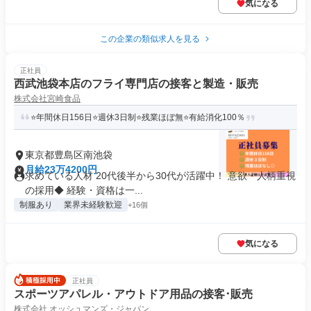
気になる
この企業の類似求人を見る
正社員
西武池袋本店のフライ専門店の接客と製造・販売
株式会社宮崎食品
⭐年間休日156日⭐週休3日制⭐残業ほぼ無⭐有給消化100％
東京都豊島区南池袋
月給23万4200円
求めている人材 20代後半から30代が活躍中！ 意欲・人柄重視
の採用◆ 経験・資格は一...
制服あり
業界未経験歓迎
+16個
気になる
正社員
スポーツアパレル・アウトドア用品の接客･販売
株式会社 オッシュマンズ・ジャパン