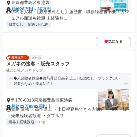
東京都豊島区東池袋
月給28万円～36万円
求める人材: 【必須要件なし】履歴書・職務経歴書不要！カジ
ュアル面談も歓迎 未経験歓...
残業なし
駅近5分以内
気になる
正社員
メガネの接客・販売スタッフ
株式会社メガネトップ
◆未経験者歓迎◆賞与昇給◎高卒以上・転勤なし・ブランクOK・
残業少なめ・業界No1！
〒170-0013東京都豊島区東池袋
月給22万9882円以上
資格 資格 ・高卒以上 ・土日祝勤務できる方歓迎 ・接客・販
売未経験者歓迎 ・ダブルワ...
業界未経験歓迎
+12個