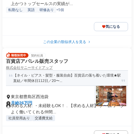
上かつトップセールスの実績が...
転勤なし
英語
研修あり
+5個
気になる
この企業の類似求人を見る
契約社員
百貨店アパレル販売スタッフ
株式会社サニーサイドアップ
【ネイル・ピアス・髪型・服装自由】百貨店の落ち着いた環境★駅
直結／年間休日112日／20〜...
東京都豊島区西池袋
月給26万円
求める人材: ・未経験もOK！ . 【求める人材】 チームワーク
よく働いてくれる仲間...
社員登用あり
交通費支給