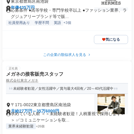
東京都豊島区南池袋
年俸435万円
応募条件 ●高等学校・専門学校卒以上 ●ファッション業界、ラ
グジュアリーブランド等で販...
社員登用あり
学歴不問
英語
+3個
気になる
この企業の類似求人を見る
正社員
メガネの接客販売スタッフ
株式会社東京メガネ
未経験者歓迎／女性活躍中／賞与最大4回有／20～40代活躍中
〒171-0022東京都豊島区南池袋
月給27万円～35万6000円
求めている人材 ＜＜未経験者歓迎！人柄重視で採用します＞
＞ ✅コミュニケーションを取...
業界未経験歓迎
+26個