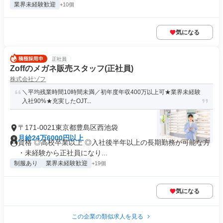
業界未経験歓迎
+10個
気になる
正社員
Zoffのメガネ販売スタッフ(正社員)
株式会社ゾフ
＼平均残業時間10時間未満／初年度年収400万以上可★業界未経験
入社90%★充実したOJT...
〒171-0021東京都豊島区西池袋
月給24万6000円以上
資格 ◎高校卒業以上 ◎入社後半年以上の長期勤務が可能な方
・未経験から正社員になり...
制服あり
業界未経験歓迎
+19個
気になる
この企業の類似求人を見る