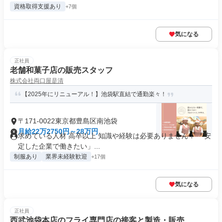
資格取得支援あり
+7個
気になる
正社員
老舗和菓子店の販売スタッフ
株式会社両口屋是清
【2025年にリニューアル！】池袋駅直結で通勤楽々！
〒171-0022東京都豊島区南池袋
月給22万2750円～28万円
求めている人材 高卒以上 知識や経験は必要ありません！ 「安
定した企業で働きたい」...
制服あり
業界未経験歓迎
+17個
気になる
正社員
西武池袋本店のフライ専門店の接客と製造・販売