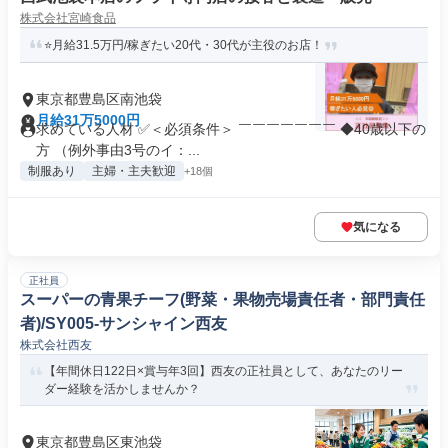
株式会社宮崎食品
⭐月給31.5万円/稼ぎたい20代・30代が主役のお店！
東京都豊島区南池袋
月給31万5000円
求めている人材 ✅＜必須条件＞ ￣￣￣￣￣￣￣ ◆40歳以下の
方 （例外事由3号のイ：...
制服あり
主婦・主夫歓迎
+18個
気になる
正社員
スーパーの青果チーフ(野菜・果物売場責任者・部門責任
者)/SY005-サンシャイン西友
株式会社西友
【年間休日122日×賞与年3回】西友の正社員として、あなたのリー
ダー経験を活かしませんか？
東京都豊島区東池袋