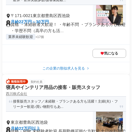
産休・育休実績多数/接客業経験...
〒171-0021東京都豊島区西池袋
月給22万円～30万円
資格 ・未経験者大歓迎！ ・年齢不問 ・ブランクある方も歓迎
・学歴不問（高卒の方も活...
業界未経験歓迎
+17個
気になる
この企業の類似求人を見る
契約社員
寝具やインテリア用品の接客・販売スタッフ
西川株式会社
接客販売スタッフ／未経験・ブランクある方も活躍！主婦(夫)・フ
リーター歓迎♪買い物割引もあ...
東京都豊島区西池袋
月給22万円以上
資格・経験 未経験者歓迎 長期勤務可能な方歓迎 土日祝勤務で