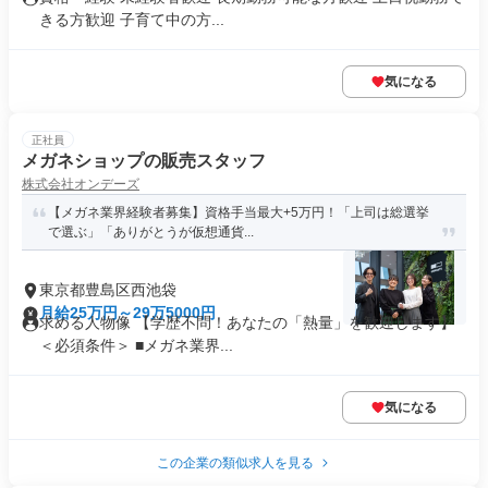
きる方歓迎 子育て中の方...
気になる
正社員
メガネショップの販売スタッフ
株式会社オンデーズ
【メガネ業界経験者募集】資格手当最大+5万円！「上司は総選挙
で選ぶ」「ありがとうが仮想通貨...
東京都豊島区西池袋
月給25万円～29万5000円
求める人物像 【学歴不問！あなたの「熱量」を歓迎します】
＜必須条件＞ ■メガネ業界...
気になる
この企業の類似求人を見る