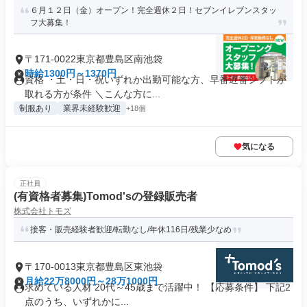
６月１２日（金）オープン！完全週休２日！セブンイレブンスタッ
フ大募集！
〒171-0022東京都豊島区南池袋
時給1300円～1370円
資格 ・土・日・祝いずれか出勤可能な方、早番遅番シフトが
取れる方が条件 ＼こんな方に...
制服あり
業界未経験歓迎
+18個
気になる
正社員
(有資格者募集)Tomod'sの登録販売者
株式会社トモズ
接客・販売経験者歓迎/転勤なし/年休116日/残業少なめ
〒170-0013東京都豊島区東池袋
月給22万8000円～28万1000円
求めている人材 20代～45歳まで活躍中！ 【応募条件】 下記2
点のうち、いずれかに...