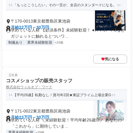
「もっとこうしたい」その一言が、全店のスタンダードになる。
〒170-0013東京都豊島区東池袋
月給22万円～30万円
求めている人材 【必須条件】未経験歓迎！ ●スマホ・PCなど
ガジェットに触れるとついワ...
制服あり
業界未経験歓迎
+24個
気になる
正社員
コスメショップの販売スタッフ
株式会社ウィルオブ・ワーク
【平均26歳】転勤なし！賞与年2回★東証プライム上場企業G
〒171-0022東京都豊島区南池袋
月給23万円～30万円
求めている人材 ＼未経験歓迎！平均年齢26歳◎／ あなたの
「これから」に期待していま...
業界未経験歓迎
+28個