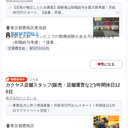
有限会社矢沢酒店
【店長が独立したため募集】経験者は前職給与を最大限考慮！月給
30万円スタート。【急募・早期...
東京都豊島区東池袋
月給30万円以上
求める人材: * コンビニでの勤務経験がある方は優遇します
（前職給与考慮） * 接客...
交通費支給
駅近5分以内
気になる
正社員
カクヤス店舗スタッフ(販売・店舗運営など)/年間休日12
0日
株式会社ひとまいる
事業拡大に伴う増員募集！月収30万円からスタート！年間休日120
日でプライベート充実！
東京都豊島区