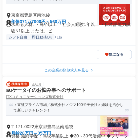
東京都豊島区南池袋
年俸371万7000円～560万円
求める人材: ・高卒以上 ・社会人経験1年以上 ・日本語能力試
験N1以上 または、ビ...
シフト自由
即日勤務OK
+1個
気になる
この企業の類似求人を見る
正社員
auケータイのお悩み事へのサポート
ITXコミュニケーションズ株式会社
＜東証プライム市場／株式会社ノジマ100％子会社＞経験を活かし
て新しいチャレンジ！
〒171-0022東京都豊島区南池袋
月給28万円～35万円
資格 最終学歴：高校卒業以上 ◆20～30代活躍中 ◆フリータ