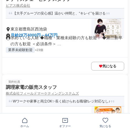
ピアス株式会社
【大手グループの安心感】温かい仲間と、“キレイ”を届ける
東京都豊島区西池袋
月給28万4000円～44万円
求めている人材 ◆職種・業種未経験の方も歓迎！ ◆第二新卒
の方も歓迎 ＜必須条件＞ ...
業界未経験歓迎
+23個
気になる
契約社員
調理家電の販売スタッフ
株式会社フィールドマーケティングシステムズ
Wワークや家事と両立OK✨長く続けられる職場❗レジ対応なし♪
〒171-0022東京都豊島区南池袋
日給1万3600円
求めている人材 ■━━━━━━━━━━━━□ ┃求める人材は
ホーム
オファー
気になる