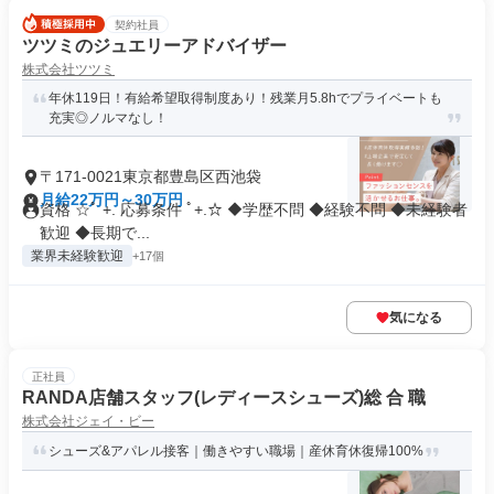
契約社員
ツツミのジュエリーアドバイザー
株式会社ツツミ
年休119日！有給希望取得制度あり！残業月5.8hでプライベートも
充実◎ノルマなし！
〒171-0021東京都豊島区西池袋
月給22万円～30万円
資格 ☆ﾟ +. 応募条件 ﾟ+.☆ ◆学歴不問 ◆経験不問 ◆未経験者
歓迎 ◆長期で...
業界未経験歓迎
+17個
気になる
正社員
RANDA店舗スタッフ(レディースシューズ)総 合 職
株式会社ジェイ・ビー
シューズ&アパレル接客｜働きやすい職場｜産休育休復帰100%