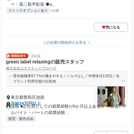
ー・第二新卒歓迎 ◆a...
ストックオプションあり
+11個
気になる
この企業の類似求人を見る
正社員
green label relaxingの販売スタッフ
株式会社ユナイテッドアローズ
育休復職率97.7%の働きやすさ／ノルマなし／年間休日120日／全
ブランド利用可能の社割有
東京都豊島区池袋
月給24万円以上
資格 ■正社員としての就業経験が6か月以上ある方 ※派遣、ア
ルバイト・パートの就業経験...
髪型・髪色自由