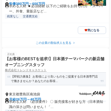
年俸380万円～600万円
求める人材: ■ 必須経験 以下のご経験をお持ちの方 ・スーパ
ー、外食、量販店など...
残業なし
交通費支給
気になる
この企業の類似求人を見る
正社員
【お客様のBESTを追求!】日本酒テーマパークの新店舗
オープニングスタッフ
株式会社トレンドキャスケット
【即戦力募集】 お客様により良いものをご提案する日本酒専門店
で働きませんか？あなたのお客様...
東京都豊島区南池袋
月給26万円～40万円
求める人材: 《必須要件》 〇 販売接客が好きな方（日本酒知
識の深さは問いません！「...