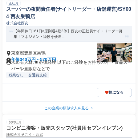
正社員
スーパーの夜間責任者(ナイトリーダー・店舗運営)/SY00
4-西友巣鴨店
株式会社西友
【年間休日161日×原則週4勤3休】西友の正社員ナイトリーダー募
集！マネジメント経験を優遇...
東京都豊島区巣鴨
年俸340万円～570万円
求める人材: ■ 必須経験 以下のご経験をお持ちの方 ・食品スー
パーや量販店などで...
残業なし
交通費支給
気になる
この企業の類似求人を見る
契約社員
コンビニ接客・販売スタッフ(社員用セブンイレブン)
株式会社そごう・西武