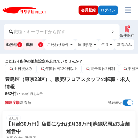
会員登録
ログイン
職種・キーワードから探す
条件保存
勤務地
職種
こだわり条件
雇用形態
年収
新着のみ
1
1
こだわり条件の追加設定を忘れていませんか？
土日祝休み
年間休日120日以上
完全週休2日制
学歴
豊島区（東京23区）、販売/フロアスタッフの転職・求人
情報
662
件
1
〜
100
件目を表示中
関連度順
新着順
詳細表示
正社員
【月給30万円】店長になれば月38万円|池袋駅周辺3店舗
運営中