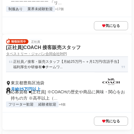
￣￣￣￣￣￣￣￣￣ 「リ...
制服あり
業界未経験歓迎
+17個
気になる
正社員
[正社員]COACH 接客販売スタッフ
タペストリー・ジャパン合同会社[HP]
正社員／接客・販売スタッフ【月給25万円～＋月1万円/言語手当】
福利厚生や研修有◆チームワ...
東京都豊島区池袋
月給25万円以上
応募資格 ■[正社員] ※COACHの歴史や商品に興味・関心をお
持ちの方 ※高卒以上（...
フリーター歓迎
経験者歓迎
+4個
気になる