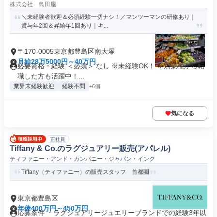
株式会社 島田屋
＼未経験者歓迎＆必須経験一切ナシ！／マンツーマンの研修あり｜
賞与年2回＆昇給年1回あり｜キ...
〒170-0005東京都豊島区南大塚
月給28万5000円～40万円
必要資格・経験 ＜必須＞ なし ※未経験OK！ ※別業種から転
職した方も活躍中！...
業界未経験歓迎
経験不問
+6個
気になる
正社員
Tiffany & Co.のラグジュアリー販売(アパレル)
ティファニー・アンド・カンパニー・ジャパン・インク
Tiffany（ティファニー）の販売スタッフ 首都圏
東京都豊島区
年俸400万円～450万円
応募条件 ・ラグジュアリージュエリーブランドでの経験3年以