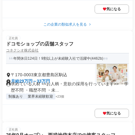
気になる
この企業の類似求人を見る
正社員
ドコモショップの店舗スタッフ
コネクシオ株式会社
年間休日124日！9割以上が未経験入社で活躍中(4462b)
〒170-0003東京都豊島区駒込
月給29万円～33万円
求めている人材 <<お人柄・意欲の採用を行っています>> ・学
歴不問 ・職歴不問 ・未...
制服あり
業界未経験歓迎
+23個
気になる
正社員