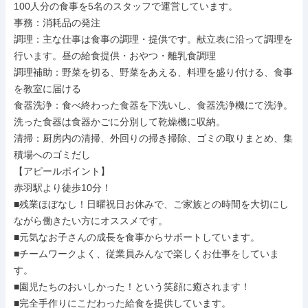
100人分の食事を5名のスタッフで運営しています。

事務：消耗品の発注

調理：主な仕事は食事の調理・提供です。献立表に沿って調理を
行います。昼の給食提供・おやつ・離乳食調理

調理補助：野菜を切る、野菜をあえる、料理を盛り付ける、食事
を教室に届ける

食器洗浄：食べ終わった食器を下洗いし、食器洗浄機にて洗浄。
洗った食器は食器かごに分別して乾燥機に収納。

清掃：厨房内の清掃、外回りの掃き掃除、ゴミの取りまとめ、集
積場へのゴミだし

【アピールポイント】

赤羽駅より徒歩10分！

■残業ほぼなし！日曜祝日お休みで、ご家族との時間を大切にし
ながら働きたい方にオススメです。

■元気なお子さんの成長を食事からサポートしています。

■チームワークよく、従業員みんなで楽しくお仕事をしていま
す。

■園児たちのおいしかった！という笑顔に癒されます！

■完全手作りにこだわった給食を提供しています。
