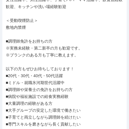
歓迎、キッチンや洗い場経験歓迎

＜受動喫煙防止＞

敷地内禁煙

■調理師免許をお持ちの方

※実務未経験・第二新卒の方も歓迎です。

※ブランクのある方も丁寧に教えます。

以下の方もぜひお待ちしております！

■20代・30代・40代・50代活躍

■ミドル・就職氷河期世代活躍中

■調理師や栄養士の免許をお持ちの方

■病院や福祉施設での給食実務経験

■大量調理の経験がある方

■大手グループの安定した環境で働きたい

■子育てと両立しながら調理師を続けたい

■専門スキルを磨きながら長く貢献したい
