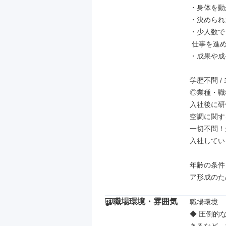
・身体を動
・決められ
・少人数で
 仕事を進めるのが好きな方

・成果や成
学歴不問 / 
◎業種・職
入社後に研
空調に関す
一切不問！
入社してい
年齢の条件
ア形成のた
職場環境・雰囲気
職場環境

◆ 圧倒的