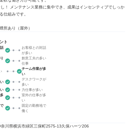
柔軟な働き方が可能です。

なし！ メンテナンス業務に集中でき、成果はインセンティブでしっか
る仕組みです。

煙所あり（屋外）
ント
話
お客様との対話
が多い
り
創意工夫の多い
仕事
チーム作業が多
い
い
デスクワークが
い
多い
い
力仕事が多い
多
室外の仕事が多
い
で
固定の勤務地で
働く
15神奈川県横浜市緑区三保町2575-13久保ハーツ206