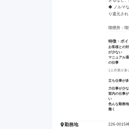
きるなど、
◆ ノルマ
り還元され
喫煙所：喫
特徴・ポイ
お客様との対
が少ない
マニュアル通
の仕事
1人作業が多
立ち仕事が多
力仕事が少な
室内の仕事が
い
色んな勤務地
働く
226-00
勤務地