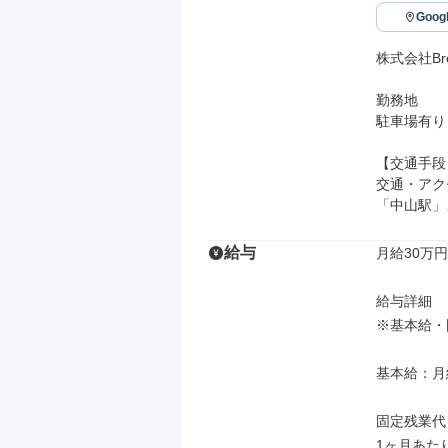
Goo
株式会社Bree
勤務地

駐車場有り

【交通手段】
交通・アク
「中山駅」
給与
月給30万円
給与詳細

※基本給・
基本給：月給
固定残業代
1ヶ月あた