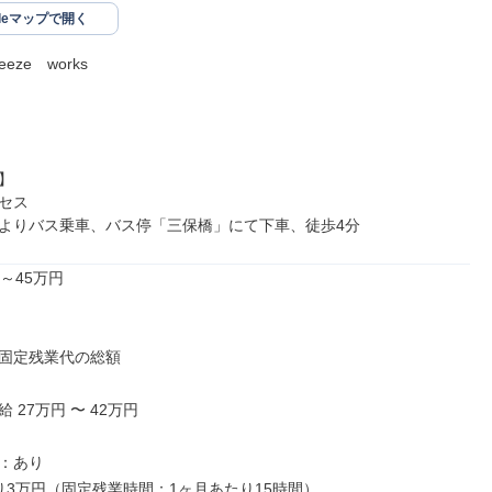
gleマップで開く
ze　works



セス

よりバス乗車、バス停「三保橋」にて下車、徒歩4分
～45万円

固定残業代の総額

 27万円 〜 42万円

：あり

り3万円（固定残業時間：1ヶ月あたり15時間）
