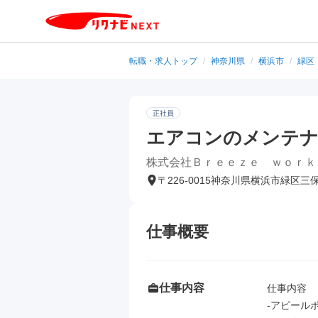
転職・求人トップ
/
神奈川県
/
横浜市
/
緑区
正社員
エアコンのメンテ
株式会社Ｂｒｅｅｚｅ ｗｏｒｋ
〒226-0015神奈川県横浜市緑区三
仕事概要
仕事内容
仕事内容

-アピールポ