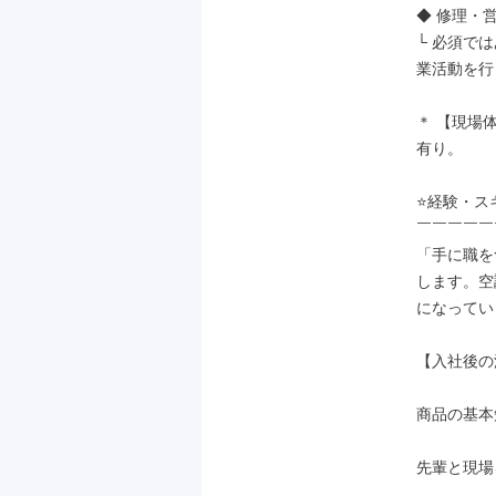
◆ 修理・
└ 必須で
業活動を行
＊ 【現場
有り。

⭐経験・ス
￣￣￣￣￣
「手に職を
します。空
になってい
【入社後の
商品の基本
先輩と現場