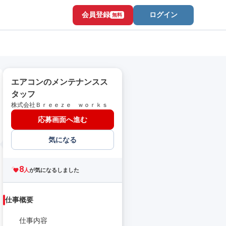
会員登録
ログイン
無料
エアコンのメンテナンスス
タッフ
株式会社Ｂｒｅｅｚｅ ｗｏｒｋｓ
応募画面へ進む
気になる
8
人
が気になるしました
仕事概要
仕事内容