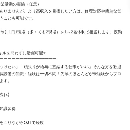
営業活動の実施（任意）

はありませんが、より高収入を目指したい方は、修理対応や簡単な営
うことも可能です。

体制】1日1現場（多くても2現場）を1～2名体制で担当します。夜勤
キルを問わずに活躍可能⭐

￣￣￣￣￣￣￣￣￣￣￣￣￣￣

つけたい」「頑張りが給与に直結する仕事がいい」そんな方を歓迎
調設備の知識・経験は一切不問！先輩のほとんどが未経験からプロ
ます。

流れ】

知識習得

を回りながらOJTで経験
