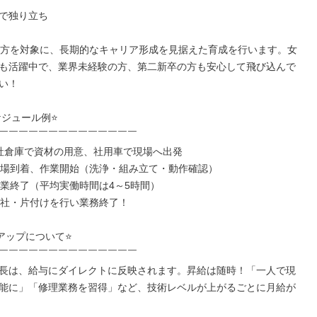
で独り立ち

の方を対象に、長期的なキャリア形成を見据えた育成を行います。女
も活躍中で、業界未経験の方、第二新卒の方も安心して飛び込んで
い！

ジュール例⭐

￣￣￣￣￣￣￣￣￣￣￣￣￣￣

 会社倉庫で資材の用意、社用車で現場へ出発

0 現場到着、作業開始（洗浄・組み立て・動作確認）

0 作業終了（平均実働時間は4～5時間）

0 帰社・片付けを行い業務終了！

アップについて⭐

￣￣￣￣￣￣￣￣￣￣￣￣￣￣

長は、給与にダイレクトに反映されます。昇給は随時！「一人で現
能に」「修理業務を習得」など、技術レベルが上がるごとに月給が

