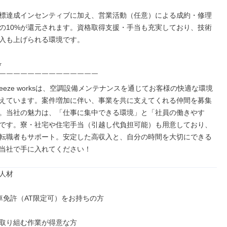
標達成インセンティブに加え、営業活動（任意）による成約・修理
の10%が還元されます。資格取得支援・手当も充実しており、技術
入も上げられる環境です。



￣￣￣￣￣￣￣￣￣￣￣￣￣￣

eeze worksは、空調設備メンテナンスを通じてお客様の快適な環境
えています。案件増加に伴い、事業を共に支えてくれる仲間を募集
。当社の魅力は、「仕事に集中できる環境」と「社員の働きやす
です。寮・社宅や住宅手当（引越し代負担可能）も用意しており、
転職者もサポート。安定した高収入と、自分の時間を大切にできる
当社で手に入れてください！
人材

車免許（AT限定可）をお持ちの方

取り組む作業が得意な方
