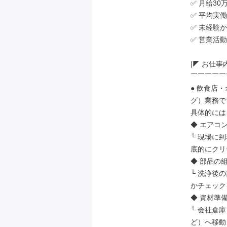
✅ 月給3
✅ 平均実
✅ 未経験
✅ 営業活
|◤ お仕事内
￣￣￣￣￣
● 飲食店
グ）業務で
具体的には…
◆ エアコ
└ 現場に
底的にクリ
◆ 部品の
└ 洗浄後
かチェック
◆ 資材準備
└ 会社倉
ど）へ移動