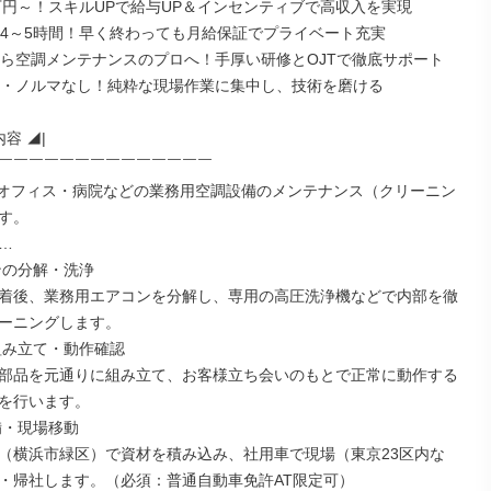
0万円～！スキルUPで給与UP＆インセンティブで高収入を実現

働4～5時間！早く終わっても月給保証でプライベート充実

から空調メンテナンスのプロへ！手厚い研修とOJTで徹底サポート

動・ノルマなし！純粋な現場作業に集中し、技術を磨ける

容 ◢|

￣￣￣￣￣￣￣￣￣￣￣￣￣￣

・オフィス・病院などの業務用空調設備のメンテナンス（クリーニン
す。



ンの分解・洗浄

到着後、業務用エアコンを分解し、専用の高圧洗浄機などで内部を徹
ーニングします。

組み立て・動作確認

の部品を元通りに組み立て、お客様立ち会いのもとで正常に動作する
を行います。

・現場移動

庫（横浜市緑区）で資材を積み込み、社用車で現場（東京23区内な
・帰社します。（必須：普通自動車免許AT限定可）
