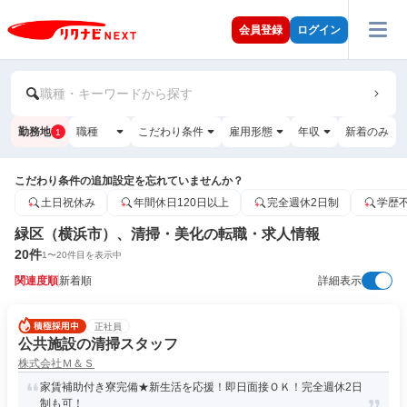
会員登録
ログイン
職種・キーワードから探す
勤務地
職種
こだわり条件
雇用形態
年収
新着のみ
1
こだわり条件の追加設定を忘れていませんか？
土日祝休み
年間休日120日以上
完全週休2日制
学歴
緑区（横浜市）、清掃・美化の転職・求人情報
20
件
1
〜
20
件目を表示中
関連度順
新着順
詳細表示
正社員
公共施設の清掃スタッフ
株式会社Ｍ＆Ｓ
家賃補助付き寮完備★新生活を応援！即日面接ＯＫ！完全週休2日
制も可！