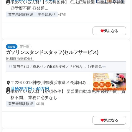
求めている人材 【✨応募条件】 ◎未経験歓迎 ◎第二新卒歓迎
◎学歴不問 ◎普通...
業界未経験歓迎
歩合給あり
+17個
気になる
NEW
正社員
ガソリンスタンドスタッフ(セルフサービス)
昭和礦油株式会社
賞与年3回／寮あり／WEB面接可／サビ残なし！/要普免
〒226-0018神奈川県横浜市緑区長津田みな
み台
月給25万円～40万円
求めている人材 【必須条件】 要普通自動車免許 経験不問、資
格不問。 業務に必要なも...
業界未経験歓迎
+31個
気になる