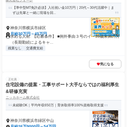
株式会社クオーレ
【準中型MT免許必須】入社祝い金10万円｜20代～30代活躍中｜ま
ずは先輩と一緒に現場を回...
神奈川県横浜市緑区
月給30万円～45万円
求める人材: 【応募条件】 ■例外事由３号のイ・39歳未満の方
（長期勤続によるキャ...
残業なし
交通費支給
気になる
正社員
住宅設備の提案・工事サポート大手ならではの福利厚生
&研修充実
ニッカホーム株式会社
未経験OK｜平均年収650万｜育休取得率100%資格取得支援
神奈川県横浜市緑区中山
月給26万9000円～54万円