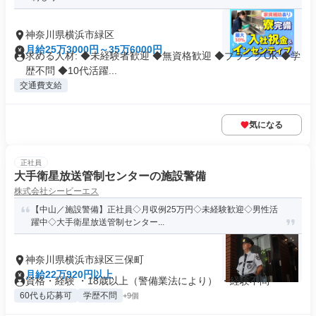
神奈川県横浜市緑区
月給25万3000円～35万6000円
求める人材: ◆未経験者歓迎 ◆無資格歓迎 ◆ブランクOK ◆学
歴不問 ◆10代活躍...
交通費支給
気になる
正社員
大手衛星放送管制センターの施設警備
株式会社シービーエス
【中山／施設警備】正社員◇月収例25万円◇未経験歓迎◇男性活
躍中◇大手衛星放送管制センター...
神奈川県横浜市緑区三保町
月給22万920円以上
資格・経験 ・18歳以上（警備業法により） ・経験不問
60代も応募可
学歴不問
+9個