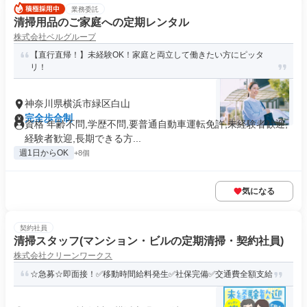
業務委託
清掃用品のご家庭への定期レンタル
株式会社ベルグループ
【直行直帰！】未経験OK！家庭と両立して働きたい方にピッタ
リ！
神奈川県横浜市緑区白山
完全歩合制
資格 年齢不問,学歴不問,要普通自動車運転免許,未経験者歓迎,
経験者歓迎,長期できる方...
週1日からOK
+8個
気になる
契約社員
清掃スタッフ(マンション・ビルの定期清掃・契約社員)
株式会社クリーンワークス
☆急募☆即面接！✅移動時間給料発生✅社保完備✅交通費全額支給