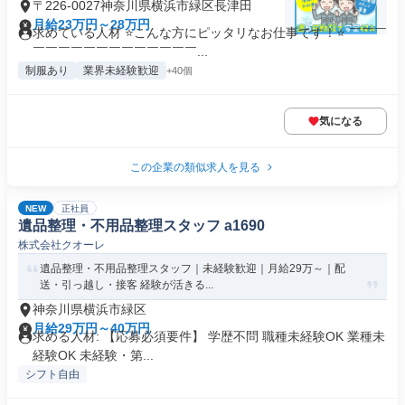
〒226-0027神奈川県横浜市緑区長津田
月給23万円～28万円
求めている人材 ⭐こんな方にピッタリなお仕事です！⭐ ￣￣￣
￣￣￣￣￣￣￣￣￣￣￣￣￣...
制服あり
業界未経験歓迎
+40個
気になる
この企業の類似求人を見る
NEW
正社員
遺品整理・不用品整理スタッフ a1690
株式会社クオーレ
遺品整理・不用品整理スタッフ｜未経験歓迎｜月給29万～｜配
送・引っ越し・接客 経験が活きる...
神奈川県横浜市緑区
月給29万円～40万円
求める人材: 【応募必須要件】 学歴不問 職種未経験OK 業種未
経験OK 未経験・第...
シフト自由