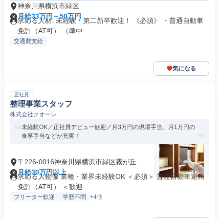
神奈川県横浜市緑区
月給33万円～50万円
求める人材: 未経験・第二新卒歓迎！ 《必須》 ・普通自動車
免許（AT可） （準中...
交通費支給
気になる
正社員
整理事業スタッフ
株式会社クオーレ
未経験OK／正社員デビュー歓迎／月3万円の現場手当、月1万円の
食事手当などが充実！
〒226-0016神奈川県横浜市緑区霧が丘
月給30万円以上
求める人物像 業種・業界未経験OK ＜必須＞ 普通自動車運転
免許（AT可） ＜歓迎...
フリーター歓迎
学歴不問
+4個