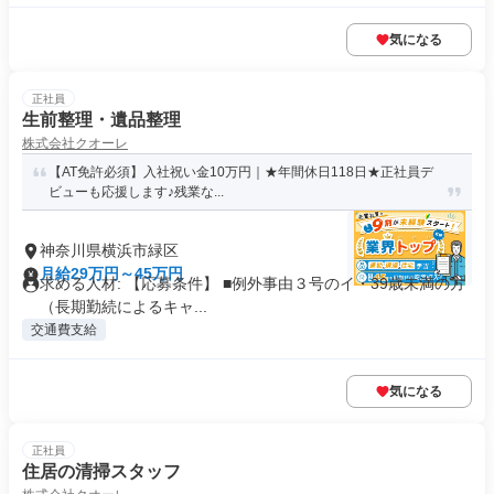
気になる
正社員
生前整理・遺品整理
株式会社クオーレ
【AT免許必須】入社祝い金10万円｜★年間休日118日★正社員デ
ビューも応援します♪残業な...
神奈川県横浜市緑区
月給29万円～45万円
求める人材: 【応募条件】 ■例外事由３号のイ・39歳未満の方
（長期勤続によるキャ...
交通費支給
気になる
正社員
住居の清掃スタッフ