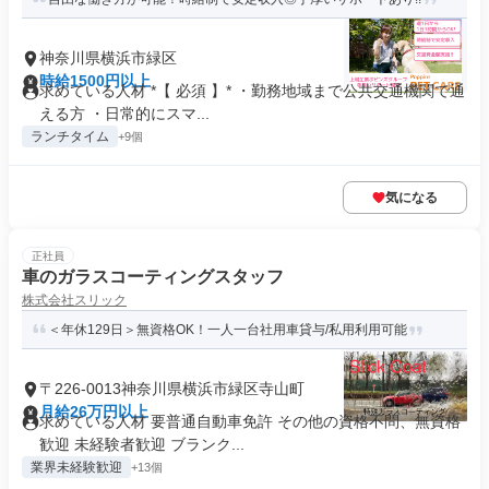
神奈川県横浜市緑区
時給1500円以上
求めている人材 *【 必須 】* ・勤務地域まで公共交通機関で通
える方 ・日常的にスマ...
ランチタイム
+9個
気になる
正社員
車のガラスコーティングスタッフ
株式会社スリック
＜年休129日＞無資格OK！一人一台社用車貸与/私用利用可能
〒226-0013神奈川県横浜市緑区寺山町
月給26万円以上
求めている人材 要普通自動車免許 その他の資格不問、無資格
歓迎 未経験者歓迎 ブランク...
業界未経験歓迎
+13個