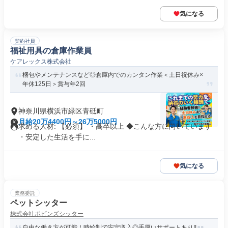
気になる
契約社員
福祉用具の倉庫作業員
ケアレックス株式会社
梱包やメンテナンスなど◎倉庫内でのカンタン作業＜土日祝休み×
年休125日＞賞与年2回
神奈川県横浜市緑区青砥町
月給20万4400円～26万5000円
求める人材: 【必須】 ・高卒以上 ◆こんな方に向いています
・安定した生活を手に...
気になる
業務委託
ペットシッター
株式会社ポピンズシッター
自由な働き方が可能！時給制で安定収入◎手厚いサポートあり!!