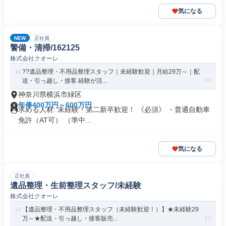
気になる
NEW
正社員
警備・清掃/162125
株式会社クオーレ
??遺品整理・不用品整理スタッフ｜未経験歓迎｜月給29万～｜配
送・引っ越し・接客 経験が活...
神奈川県横浜市緑区
年俸400万円～600万円
求める人材: 未経験・第二新卒歓迎！ 《必須》 ・普通自動車
免許（AT可） （準中...
気になる
正社員
遺品整理・生前整理スタッフ/未経験
株式会社クオーレ
【遺品整理・不用品整理スタッフ（未経験歓迎！）】★未経験29
万～★配送・引っ越し・接客販売...