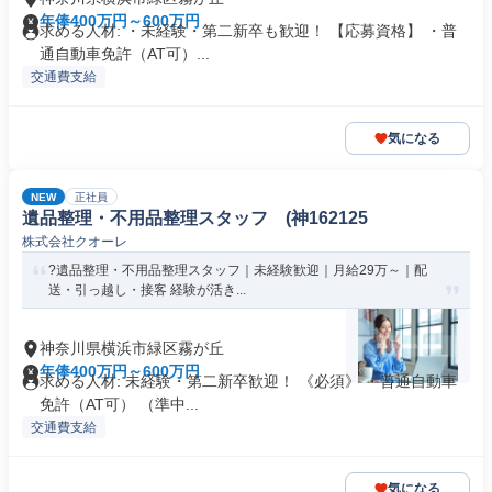
年俸400万円～600万円
求める人材: ・未経験・第二新卒も歓迎！ 【応募資格】 ・普
通自動車免許（AT可）...
交通費支給
気になる
NEW
正社員
遺品整理・不用品整理スタッフ (神162125
株式会社クオーレ
?遺品整理・不用品整理スタッフ｜未経験歓迎｜月給29万～｜配
送・引っ越し・接客 経験が活き...
神奈川県横浜市緑区霧が丘
年俸400万円～600万円
求める人材: 未経験・第二新卒歓迎！ 《必須》 ・普通自動車
免許（AT可） （準中...
交通費支給
気になる