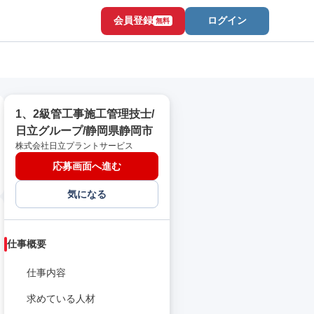
会員登録
ログイン
無料
1、2級管工事施工管理技士/
日立グループ/静岡県静岡市
株式会社日立プラントサービス
応募画面へ進む
気になる
仕事概要
仕事内容
求めている人材