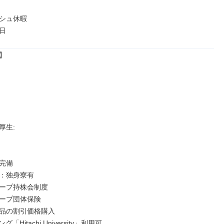
シュ休暇

日


生: 

完備

：独身寮有

ープ持株会制度

ープ団体保険

品の割引価格購入

「Hitachi University」利用可
