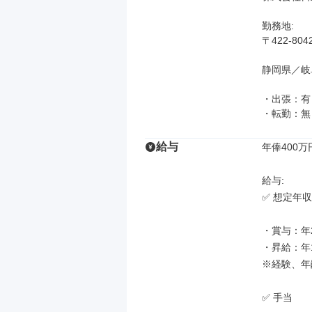
勤務地: 

〒422-80
静岡県／岐
・出張：有

・転勤：無
給与
年俸400万
給与: 

✅ 想定年収：4
・賞与：年2
・昇給：年1
※経験、年
✅ 手当
