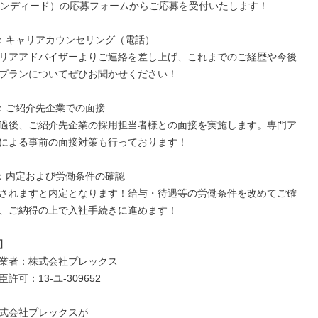
d（インディード）の応募フォームからご応募を受付いたします！

 2：キャリアカウンセリング（電話）

リアアドバイザーよりご連絡を差し上げ、これまでのご経歴や今後
プランについてぜひお聞かせください！

 3：ご紹介先企業での面接

過後、ご紹介先企業の採用担当者様との面接を実施します。専門ア
による事前の面接対策も行っております！

 4：内定および労働条件の確認

されますと内定となります！給与・待遇等の労働条件を改めてご確
、ご納得の上で入社手続きに進めます！



業者：株式会社プレックス

可：13-ユ-309652

式会社プレックスが
