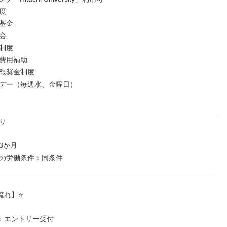


基金



制度

費用補助

報奨金制度

デー（毎週水、金曜日）



か月

の労働条件：同条件
れ】⭐️

 1：エントリー受付
