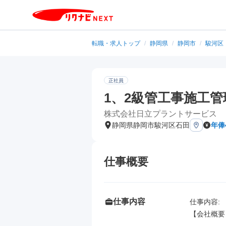
転職・求人トップ
/
静岡県
/
静岡市
/
駿河区
正社員
1、2級管工事施工管
株式会社日立プラントサービス
静岡県静岡市駿河区石田
年俸
仕事概要
仕事内容
仕事内容: 

【会社概要】