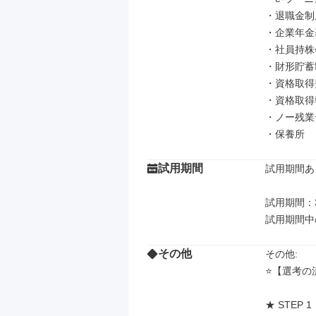
・退職金制度
・企業年金
・社員持株会
・財形貯蓄
・資格取得
・資格取得
・ノー残業
・保養所
試用期間
試用期間あり
試用期間：3
試用期間中
その他
その他: 

⭐️【選考の流
★ STEP