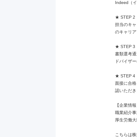
Indee
★ STEP
担当のキャ
のキャリア
★ STEP
書類選考通
ドバイザー
★ STEP
面接に合格
認いただき
【企業情報】
職業紹介事
厚生労働大臣許
こちらは株