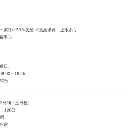
：家賃の50％支給 ※支給条件、上限あり

費手当
日: 

:00～16:45

60分


2日制（土日祝）

：126日

暇

休暇
