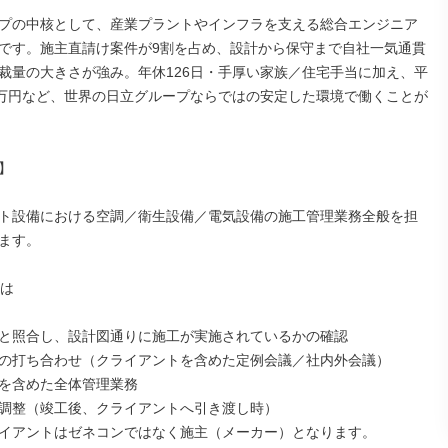
プの中核として、産業プラントやインフラを支える総合エンジニア
です。施主直請け案件が9割を占め、設計から保守まで自社一気通貫
裁量の大きさが強み。年休126日・手厚い家族／住宅手当に加え、平
0万円など、世界の日立グループならではの安定した環境で働くことが


ト設備における空調／衛生設備／電気設備の施工管理業務全般を担
ます。

は

と照合し、設計図通りに施工が実施されているかの確認

の打ち合わせ（クライアントを含めた定例会議／社内外会議）

を含めた全体管理業務

調整（竣工後、クライアントへ引き渡し時）

イアントはゼネコンではなく施主（メーカー）となります。