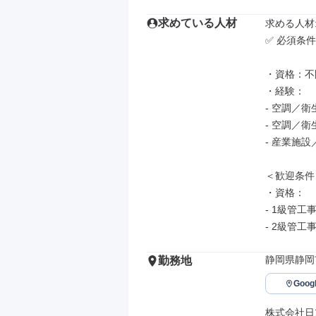
求めている人材
求める人材: 
✅ 必須条件

・資格：不問
・経験：

- 空調／
- 空調／
- 産業施
＜歓迎条件＞
・資格：

- 1級管工
- 2級管
静岡県静岡市
勤務地
Goo
株式会社日