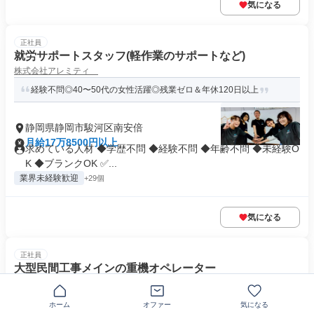
気になる
正社員
就労サポートスタッフ(軽作業のサポートなど)
株式会社アレミティ
経験不問◎40〜50代の女性活躍◎残業ゼロ＆年休120日以上
静岡県静岡市駿河区南安倍
月給17万8500円以上
求めている人材 ◆学歴不問 ◆経験不問 ◆年齢不問 ◆未経験O
K ◆ブランクOK ✅...
業界未経験歓迎
+29個
気になる
正社員
大型民間工事メインの重機オペレーター
株式会社静岡西部建設
経験者歓迎！実働7時間20分で年休120日以上。働きやすい職場で
ホーム
オファー
気になる