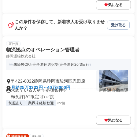
気になる
この条件を保存して、新着求人を受け取りませ
受け取る
んか？
正社員
物流拠点のオペレーション管理者
静岡運輸株式会社
未経験OK✨完全週休選択制(完全週休2or3日)
〒422-8022静岡県静岡市駿河区恩田原
月給25万3333円～40万8000円
求めている人材 ✨必須条件✨ ￣￣￣￣￣￣￣ ✅普通自動車運
転免許(AT限定可) ✅挑...
制服あり
業界未経験歓迎
+22個
気になる
正社員