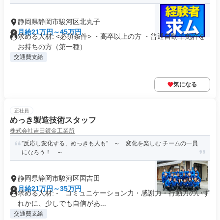
静岡県静岡市駿河区北丸子
月給21万円～45万円
求める人材: <必須条件> ・高卒以上の方 ・普通自動車免許を
お持ちの方（第一種）
交通費支給
気になる
正社員
めっき製造技術スタッフ
株式会社吉田鍍金工業所
”反応し変化する、めっきも人も” ～ 変化を楽しむ チームの一員
になろう！ ～
静岡県静岡市駿河区国吉田
月給21万円～35万円
求める人材: - コミュニケーション力・感謝力・行動力のいず
れかに、少しでも自信があ...
交通費支給