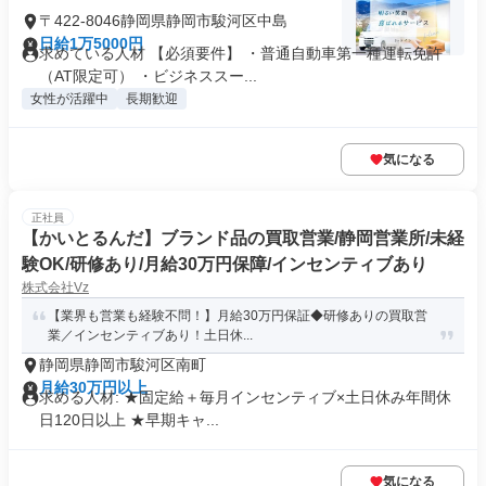
〒422-8046静岡県静岡市駿河区中島
日給1万5000円
求めている人材 【必須要件】 ・普通自動車第一種運転免許
（AT限定可） ・ビジネススー...
女性が活躍中
長期歓迎
気になる
正社員
【かいとるんだ】ブランド品の買取営業/静岡営業所/未経
験OK/研修あり/月給30万円保障/インセンティブあり
株式会社Vz
【業界も営業も経験不問！】月給30万円保証◆研修ありの買取営
業／インセンティブあり！土日休...
静岡県静岡市駿河区南町
月給30万円以上
求める人材: ★固定給＋毎月インセンティブ×土日休み年間休
日120日以上 ★早期キャ...
気になる