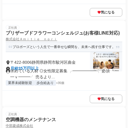
気になる
正社員
プリザーブドフラワーコンシェルジュ(お客様LINE対応)
株式会社Ａｍｉｔｉｅ ｎｏｒｉ
プロポーズという人生で一番幸せな瞬間を、未来へ残す仕事です。
〒422-8006静岡県静岡市駿河区曲金
月給35万円以上
求めている人材 ◎女性限定募集 ╭━━━━━━╮ 必須 ╰━
━ｖ━━━╯ 売るより...
業界未経験歓迎
歩合給あり
+35個
気になる
正社員
空調機器のメンテナンス
中部菱成株式会社