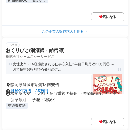
即日勤務OK
残業なし
気になる
この企業の類似求人を見る
正社員
おくりびと(湯灌師・納棺師)
株式会社シーエスシーサービス
女性比率80%◎感謝される仕事◎入社2年目平均月収31万円◎3ヶ
月で技術習得可◎応募前のご...
静岡県静岡市駿河区南安倍
月給21万円～35万円
求める人材: ・人柄・意欲重視の採用 ・未経験者歓迎 ・第二
新卒歓迎 ・学歴・経験不...
交通費支給
気になる