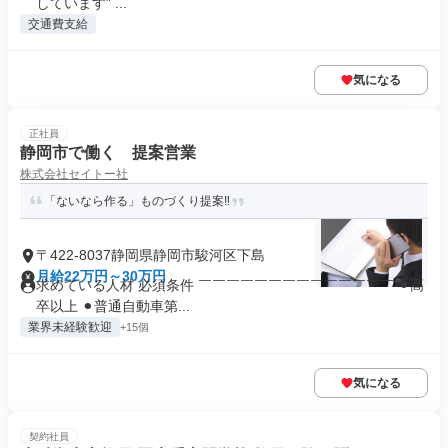
しています” ...
交通費支給
気になる
正社員
静岡市で働く 提案営業
株式会社セイトー社
「ないなら作る」ものづくり提案‼︎
〒422-8037静岡県静岡市駿河区下島
月給22万円～30万円
求めている人材 必須条件 ￣￣￣￣￣￣￣￣￣￣￣￣￣￣ ⚫︎高
卒以上 ⚫︎普通自動車第...
業界未経験歓迎
+15個
気になる
契約社員