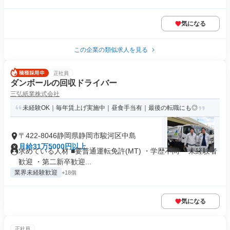
気になる
この企業の類似求人を見る
正社員
ダンボールの回収ドライバー
三弘紙業株式会社
未経験OK｜毎年賃上げ実施中｜昼食手当有｜最後の転職にも◎
〒422-8046静岡県静岡市駿河区中島
月給31万5000円以上
求めている人材 ■要普通運転免許(MT) ・学歴不問 ・未経験者
歓迎 ・第二新卒歓迎...
業界未経験歓迎
+18個
気になる
正社員