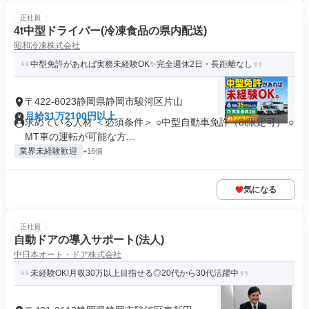
正社員
4t中型ドライバー(冷凍食品の県内配送)
昭和冷凍株式会社
中型免許があれば実務未経験OK✨完全週休2日・長距離なし
〒422-8023静岡県静岡市駿河区片山
月給31万2100円以上
求めている人材 ＜必須条件＞ ○中型自動車免許（8t限定可） ○
MT車の運転が可能な方...
業界未経験歓迎
+16個
気になる
正社員
自動ドアの導入サポート(法人)
中日本オート・ドア株式会社
未経験OK!月収30万以上目指せる◎20代から30代活躍中