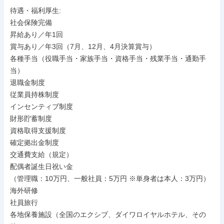
待遇・福利厚生: 

社会保険完備

昇給あり／年1回

賞与あり／年3回（7月、12月、4月決算賞与）

各種手当（役職手当・家族手当・資格手当・残業手当・通勤手
当）

退職金制度

従業員持株制度

インセンティブ制度

財形貯蓄制度

資格取得支援制度

確定拠出金制度

交通費支給（規定）

配偶者誕生日祝い金

（管理職：10万円、一般社員：5万円 ※単身者は本人：3万円）

海外研修

社員旅行

各地保養施設（全国のエクシブ、ダイワロイヤルホテル、その