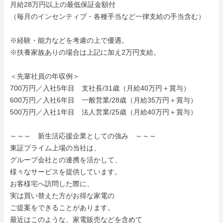
月給28万円以上の最低保証金額付

（毎月のインセンティブ・各種手当など一律支給の手当含む）

※経験・能力などを考慮の上で優遇。

※扶養家族ありの場合は上記に加え2万円支給。

＜先輩社員の年収例＞

700万円／入社5年目　支社長/31歳（月給40万円＋賞与）

600万円／入社6年目　一般営業/28歳（月給35万円＋賞与）

500万円／入社1年目　法人営業/25歳（月給40万円＋賞与）

～～～　新生活応援企業としての強み　～～～

東証プライム上場の当社は、

グループ会社との連携を活かして、

様々なサービスを提供しています。

お客様宅へ訪問した際に、

実は買い替えた方がお得な家電の

ご提案をできることがあります。

最近はこのような、家電販売などを含めて
