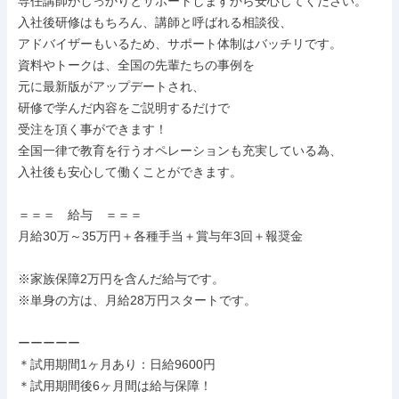
専任講師がしっかりとサポートしますから安心してください。

入社後研修はもちろん、講師と呼ばれる相談役、

アドバイザーもいるため、サポート体制はバッチリです。

資料やトークは、全国の先輩たちの事例を

元に最新版がアップデートされ、

研修で学んだ内容をご説明するだけで

受注を頂く事ができます！

全国一律で教育を行うオペレーションも充実している為、

入社後も安心して働くことができます。

＝＝＝　給与　＝＝＝

月給30万～35万円＋各種手当＋賞与年3回＋報奨金

※家族保障2万円を含んだ給与です。

※単身の方は、月給28万円スタートです。

ーーーーー

＊試用期間1ヶ月あり：日給9600円

＊試用期間後6ヶ月間は給与保障！
