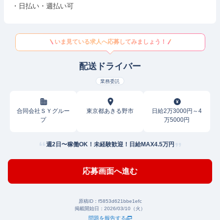
 ・日払い・週払い可
いま見ている求人へ応募してみましょう！
配送ドライバー
業務委託
合同会社ＳＹグルー
東京都あきる野市
日給2万3000円～4
プ
万5000円
週2日〜稼働OK！未経験歓迎！日給MAX4.5万円
応募画面へ進む
原稿ID：
f5853d621bbe1efc
掲載開始日：
2026/03/10（火）
問題を報告する