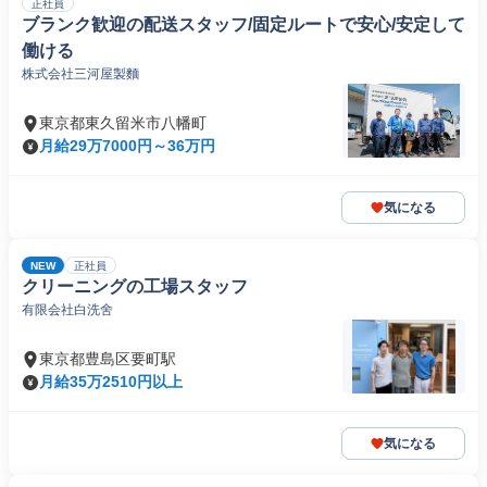
正社員
ブランク歓迎の配送スタッフ/固定ルートで安心/安定して
働ける
株式会社三河屋製麵
東京都東久留米市八幡町
月給29万7000円～36万円
気になる
NEW
正社員
クリーニングの工場スタッフ
有限会社白洗舍
東京都豊島区要町駅
月給35万2510円以上
気になる