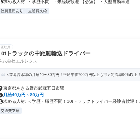
求める人材: ・学歴不問 ・未経験歓迎 【必須】 ・大型自動車運...
社員登用あり
交通費支給
正社員
10tトラックの中距離輸送ドライバー
株式会社エルレクス
＜業界高水準の月給40〜80万円！平均年収700万円以上も可＞定着率90%以上！
東京都あきる野市武蔵五日市駅
月給40万円～80万円
求める人材: ＜学歴・職歴不問！10tトラックドライバー経験者歓迎！..
交通費支給