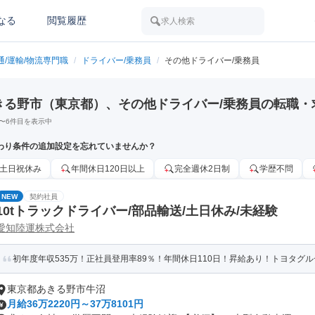
なる
閲覧履歴
求人検索
通/運輸/物流専門職
/
ドライバー/乗務員
/
その他ドライバー/乗務員
きる野市（東京都）、その他ドライバー/乗務員の転職・
〜
6
件目を表示中
わり条件の追加設定を忘れていませんか？
土日祝休み
年間休日120日以上
完全週休2日制
学歴不問
NEW
契約社員
10tトラックドライバー/部品輸送/土日休み/未経験
愛知陸運株式会社
初年度年収535万！正社員登用率89％！年間休日110日！昇給あり！トヨタグルー
東京都あきる野市牛沼
月給36万2220円～37万8101円