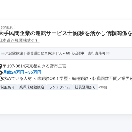
契約社員
大手民間企業の運転サービス士|経験を活かし信頼関係
日本道路興運株式会社
未経験歓迎｜要普通自動車免許｜50～60代活躍中｜直行直帰可
〒197-0814東京都あきる野市二宮
月給24万円～35万円
求めている人材 ＜未経験OK！学歴・職種経験・転職回数不問／業界経験
制服あり
業界未経験歓迎
ランチタイム
社員登用あり
+39個