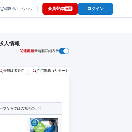
会員登録
ログイン
転職成功ノウハウ
無料
求人情報
関連度順
新着順
詳細表示
未経験者歓迎
在宅勤務（リモートワーク）OK
家賃補助・住宅手当
プならではの充実の...