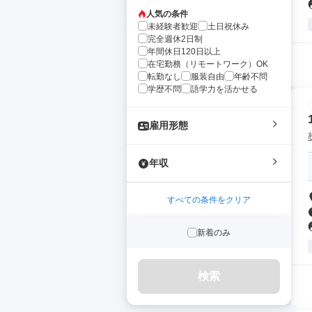
人気の条件
未経験者歓迎
土日祝休み
完全週休2日制
年間休日120日以上
在宅勤務（リモートワーク）OK
転勤なし
服装自由
年齢不問
学歴不問
語学力を活かせる
雇用形態
年収
すべての条件をクリア
新着のみ
検索