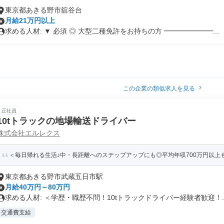
東京都あきる野市舘谷台
月給21万円以上
求める人材: ▼ 必須 ◎ 大型二種免許をお持ちの方 ━━━━━━━...
この企業の類似求人を見る
正社員
10tトラックの地場輸送ドライバー
株式会社エルレクス
＜毎日帰れる生活♪中・長距離へのステップアップにも◎平均年収700万円以上も可
東京都あきる野市武蔵五日市駅
月給40万円～80万円
求める人材: ＜学歴・職歴不問！10tトラックドライバー経験者歓迎！..
交通費支給