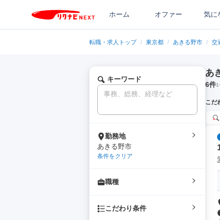
ホーム
オファー
気に
転職・求人トップ
/
東京都
/
あきる野市
/
交
あ
キーワード
6
件
1
こだ
勤務地
あきる野市
条件をクリア
職種
こだわり条件