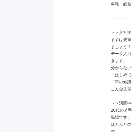
事務・総務
＝＝＝＝＝
＞＞入社後
まずは先輩
ましょう！

データ入力
きます。

分からない
「はじめて
「車の知識
こんな先輩
＞＞活躍中
20代の若
職場です。

ほとんどの
群！
