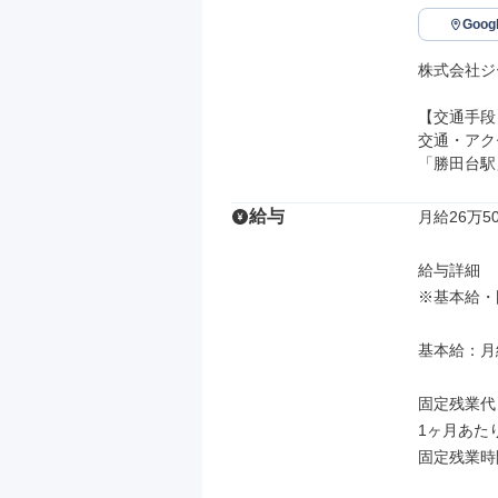
Goo
株式会社ジ
【交通手段】
交通・アク
「勝田台駅
給与
月給26万5
給与詳細

※基本給・
基本給：月給 
固定残業代
1ヶ月あたり
固定残業時