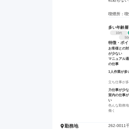
転勤もない
喫煙所：喫
多い年齢層
10
代
50
特徴・ポイ
お客様との対
が少ない
マニュアル通
の仕事
1人作業が多
立ち仕事が多
力仕事が少な
室内の仕事が
い
色んな勤務地
働く
262-00
勤務地