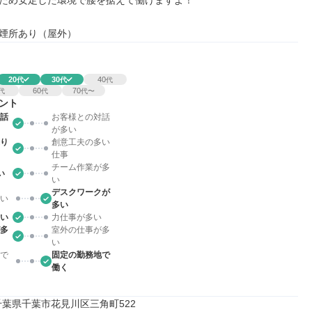
ため安定した環境で腰を据えて働けますよ！

煙所あり（屋外）
20
30
40
代
代
代
60
70
代
代
代〜
ント
話
お客様との対話
が多い
り
創意工夫の多い
仕事
チーム作業が多
い
い
デスクワークが
い
多い
い
力仕事が多い
多
室外の仕事が多
い
で
固定の勤務地で
働く
11千葉県千葉市花見川区三角町522