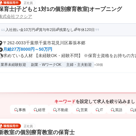
正社員
保育士|子どもと1対1の個別療育教室|オープニング
株式会社フクシア
入社祝い金10万円🌈賞与年2回🌈残業なし🌈年休120日
〒262-0033千葉県千葉市花見川区幕張本郷
月給27万8000円～50万円
求めている人材 【未経験OK・経験不問】 ※保育士資格をお持ちの方は優
業界未経験歓迎
副業・WワークOK
主婦・主夫歓迎
+38個
キーワード
を設定して求人を絞り込みまし
事務
経理
不動産
営業
IT
英語
正社員
新教室の個別療育教室の保育士