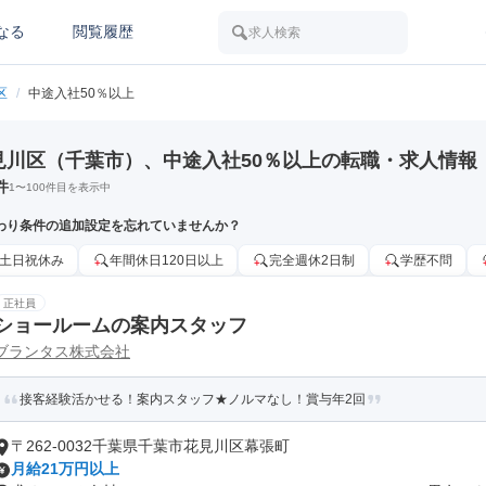
なる
閲覧履歴
求人検索
区
/
中途入社50％以上
見川区（千葉市）、中途入社50％以上の転職・求人情報
件
1
〜
100
件目を表示中
わり条件の追加設定を忘れていませんか？
土日祝休み
年間休日120日以上
完全週休2日制
学歴不問
正社員
ショールームの案内スタッフ
ブランタス株式会社
接客経験活かせる！案内スタッフ★ノルマなし！賞与年2回
〒262-0032千葉県千葉市花見川区幕張町
月給21万円以上