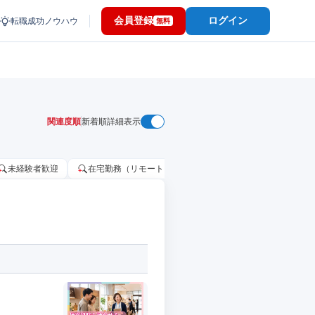
会員登録
ログイン
転職成功ノウハウ
無料
関連度順
新着順
詳細表示
未経験者歓迎
在宅勤務（リモートワーク）OK
家賃補助・住宅手当