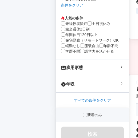
条件をクリア
人気の条件
未経験者歓迎
土日祝休み
完全週休2日制
年間休日120日以上
在宅勤務（リモートワーク）OK
転勤なし
服装自由
年齢不問
学歴不問
語学力を活かせる
雇用形態
年収
すべての条件をクリア
新着のみ
検索