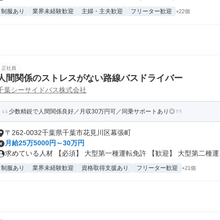
制服あり
業界未経験歓迎
主婦・主夫歓迎
フリーター歓迎
+22個
正社員
人間関係のストレスがない路線バスドライバー
千葉シーサイドバス株式会社
少数精鋭で人間関係良好／月収30万円可／同乗サポートあり◎
〒262-0032千葉県千葉市花見川区幕張町
月給25万5000円～30万円
求めている人材 【必須】 大型第一種運転免許 【歓迎】 大型第二種運..
制服あり
業界未経験歓迎
資格取得支援あり
フリーター歓迎
+21個