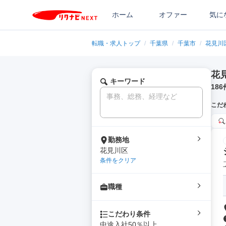
ホーム
オファー
気に
転職・求人トップ
/
千葉県
/
千葉市
/
花見川
花
キーワード
186
こだ
勤務地
花見川区
条件をクリア
職種
こだわり条件
中途入社50％以上