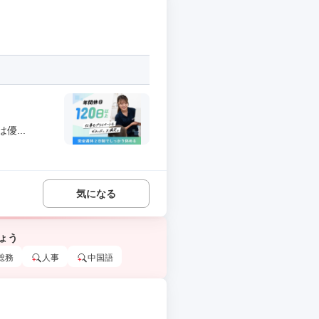
...
気になる
ょう
総務
人事
中国語