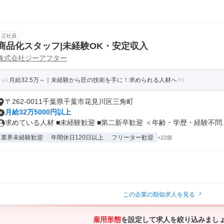
正社員
商品化スタッフ|未経験OK・安定収入
株式会社ジーアフター
月給32.5万～｜未経験から匠の技術を手に！求められる人材へ
〒262-0011千葉県千葉市花見川区三角町
月給32万5000円以上
求めている人材 ■未経験歓迎 ■第二新卒歓迎 ＜年齢・学歴・経験不問..
業界未経験歓迎
年間休日120日以上
フリーター歓迎
+22個
この企業の類似求人を見る
雇用形態
を設定して求人を絞り込みまし