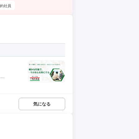
約社員
..
気になる