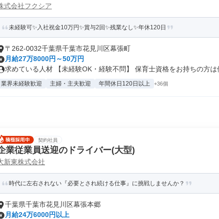
株式会社フクシア
未経験可✨入社祝金10万円✨賞与2回✨残業なし✨年休120日
〒262-0032千葉県千葉市花見川区幕張町
月給27万8000円～50万円
求めている人材 【未経験OK・経験不問】 保育士資格をお持ちの方は優遇
業界未経験歓迎
主婦・主夫歓迎
年間休日120日以上
+36個
契約社員
企業従業員送迎のドライバー(大型)
大新東株式会社
時代に左右されない『必要とされ続ける仕事』に挑戦しませんか？
千葉県千葉市花見川区幕張本郷
月給24万6000円以上