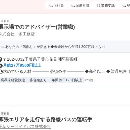
正社員
派遣社員
業務委託
契
正社員
展示場でのアドバイザー(営業職)
株式会社一条工務店
あなたの「気配り」が活きる◆未経験から年収1,200万以上も
〒262-0032千葉県千葉市花見川区幕張町
月給27万9500円以上
求めている人材 ━━━━ 必須条件 ━━━━ ◆高卒以上 ◆普通免許（.
業界未経験歓迎
歩合給あり
年間休日120日以上
+23個
正社員
幕張エリアを走行する路線バスの運転手
千葉シーサイドバス株式会社