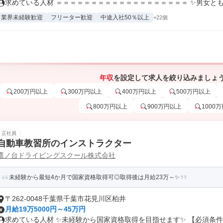
求めている人材 ＝＝＝＝＝＝＝＝＝＝＝＝＝＝＝＝＝＝＝ ✨男女ともに2
業界未経験歓迎
フリーター歓迎
中途入社50％以上
+22個
年収
を設定して求人を絞り込みましょ
200万円以上
300万円以上
400万円以上
500万円以上
800万円以上
900万円以上
1000
正社員
自動車教習所のインストラクター
鷹ノ台ドライビングスクール株式会社
未経験から最短4か月で国家資格取得可◎取得後は月給23万～✨
〒262-0048千葉県千葉市花見川区柏井
月給19万5000円～45万円
求めている人材 ✨未経験から国家資格取得を目指せます✨ 【必須条件】