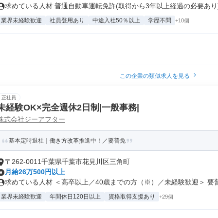
求めている人材 普通自動車運転免許(取得から3年以上経過の必要あり)※
業界未経験歓迎
社員登用あり
中途入社50％以上
学歴不問
+10個
この企業の類似求人を見る
正社員
未経験OK×完全週休2日制|一般事務|
株式会社ジーアフター
基本定時退社｜働き方改革推進中！／要普免
〒262-0011千葉県千葉市花見川区三角町
月給26万500円以上
求めている人材 ＜高卒以上／40歳までの方（※）／未経験歓迎＞ 要普.
業界未経験歓迎
年間休日120日以上
資格取得支援あり
+29個