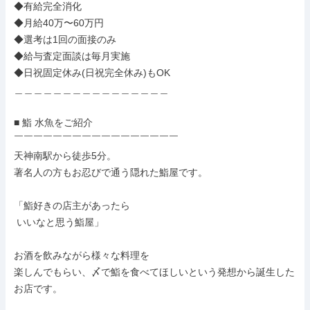
◆有給完全消化

◆月給40万〜60万円

◆選考は1回の面接のみ

◆給与査定面談は毎月実施

◆日祝固定休み(日祝完全休み)もOK

＿＿＿＿＿＿＿＿＿＿＿＿＿＿＿＿

■ 鮨 水魚をご紹介

￣￣￣￣￣￣￣￣￣￣￣￣￣￣￣￣￣

天神南駅から徒歩5分。

著名人の方もお忍びで通う隠れた鮨屋です。

「鮨好きの店主があったら

 いいなと思う鮨屋」

お酒を飲みながら様々な料理を

楽しんでもらい、〆で鮨を食べてほしいという発想から誕生した
お店です。
