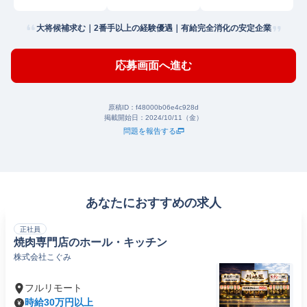
大将候補求む｜2番手以上の経験優遇｜有給完全消化の安定企業
応募画面へ進む
原稿ID：
f48000b06e4c928d
掲載開始日：
2024/10/11（金）
問題を報告する
あなたにおすすめの求人
正社員
焼肉専門店のホール・キッチン
株式会社こぐみ
フルリモート
時給30万円以上