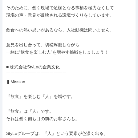
そのために、働く現場で足枷となる事柄を極力なくして

現場の声・意見が反映される環境づくりをしています。

飲食への熱い思いがあるなら、入社動機は問いません。

意見を出し合って、切磋琢磨しながら

一緒に“飲食を楽しむ人”を増やす挑戦をしましょう！

■ 株式会社StyLeの企業文化

￣￣￣￣￣￣￣￣￣￣￣￣￣￣

▍Mission

『飲食』を楽しむ『人』を増やす。

『飲食』は『人』です。

それは働く側も目の前のお客さんも。

StyLeグループは、『人』という要素が色濃く出る、
