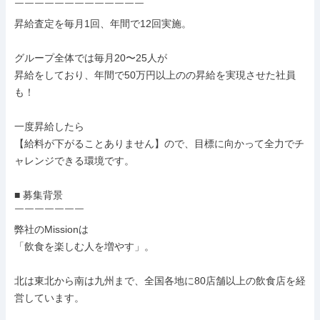
￣￣￣￣￣￣￣￣￣￣￣￣￣

昇給査定を毎月1回、年間で12回実施。

グループ全体では毎月20〜25人が

昇給をしており、年間で50万円以上のの昇給を実現させた社員
も！

一度昇給したら

【給料が下がることありません】ので、目標に向かって全力でチ
ャレンジできる環境です。

■ 募集背景

￣￣￣￣￣￣￣

弊社のMissionは

「飲食を楽しむ人を増やす」。

北は東北から南は九州まで、全国各地に80店舗以上の飲食店を経
営しています。
