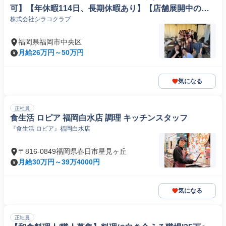
可】【年休暇114日、長期休暇あり】【店舗展開中の成
株式会社シラコクラブ
長企業 】
福岡県福岡市中央区
月給26万円～50万円
気になる
正社員
食生活 ロピア 福岡白水店 調理 キッチンスタッフ
『食生活 ロピア』福岡白水店
〒816-0849福岡県春日市星見ヶ丘
月給30万円～39万4000円
気になる
正社員