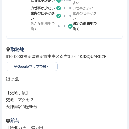
立ち仕事が多い
多い
力仕事が少ない
力仕事が多い
室内の仕事が多
室外の仕事が多
い
い
色んな勤務地で
固定の勤務地で
働く
働く
勤務地
810-0003福岡県福岡市中央区春吉3-24-4KSSQUARE2F
Googleマップで開く
鮨 水魚

【交通手段】

交通・アクセス

天神南駅 徒歩5分
給与
月給40万円～60万円
