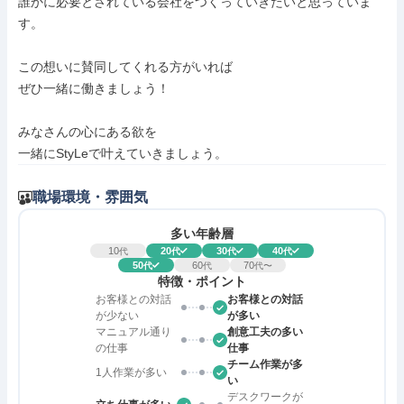
誰かに必要とされている会社をつくっていきたいと思っていま
す。

この想いに賛同してくれる方がいれば

ぜひ一緒に働きましょう！

みなさんの心にある欲を

一緒にStyLeで叶えていきましょう。
職場環境・雰囲気
多い年齢層
10
20
30
40
代
代
代
代
50
60
70
代
代
代〜
特徴・ポイント
お客様との対話
お客様との対話
が少ない
が多い
マニュアル通り
創意工夫の多い
の仕事
仕事
チーム作業が多
1人作業が多い
い
デスクワークが