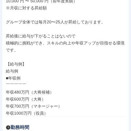
10,000 円 〜 50,000 円（前年度実績）

※月収に対する昇給額

グループ全体では毎月20〜25人が昇給しております。

昇給後に給与が下がることはないので

積極的に挑戦ができ、スキルの向上や年収アップが目指せる環境
です。

【給与例】

給与例

■年収例

￣￣￣￣￣

年収480万円（大将候補）

年収600万円（大将）

年収700万円（マネージャー）

年収1000万円（役員）
勤務時間