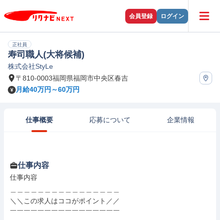
会員登録
ログイン
正社員
寿司職人(大将候補)
株式会社StyLe
〒810-0003福岡県福岡市中央区春吉
月給40万円～60万円
仕事概要
応募について
企業情報
仕事内容
仕事内容

＿＿＿＿＿＿＿＿＿＿＿＿＿＿＿＿

＼＼この求人はココがポイント／／

￣￣￣￣￣￣￣￣￣￣￣￣￣￣￣￣
