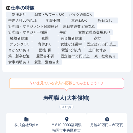
仕事の特徴
制服あり
副業・WワークOK
バイク通勤OK
中途入社50％以上
学歴不問
車通勤OK
転勤なし
管理職・マネジメント経験歓迎
通勤交通費全額支給
管理職・マネジャー採用
午前
女性管理職登用あり
経験者歓迎
夜間
有資格者歓迎
夕方
ブランクOK
育休あり
女性が活躍中
固定給25万円以上
まかないあり
面接1回
駅近5分以内
土日祝休み
第二新卒歓迎
履歴書不要
固定給35万円以上
寮・社宅あり
食事補助あり
髪型・髪色自由
いま見ている求人へ応募してみましょう！
寿司職人(大将候補)
正社員
株式会社StyLe
〒810-0003福岡県
月給40万円～60万円
福岡市中央区春吉