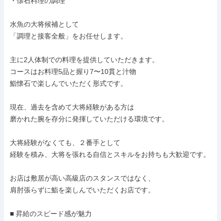
・懐石料理の調理

水魚の大将候補として

「調理と接客全般」をお任せします。

主に2人体制での料理を提供していただきます。

コースはお料理5品と握り7〜10貫と汁物

鮨懐石で楽しんでいただく形式です。

現在、過去を含めて大将経験がある方は

磨かれた腕を存分に発揮していただける環境です。

大将経験がなくても、２番手として

経験を積み、大将を張れる自信とスキルをお持ちも大歓迎です。

お店は敷居が高い高級店のスタンスではなく、

肩肘張らずに鮨を楽しんでいただくお店です。

■ 昇給のスピード感が魅力
