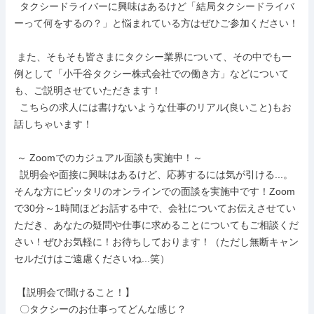
  タクシードライバーに興味はあるけど「結局タクシードライバ
ーって何をするの？」と悩まれている方はぜひご参加ください！

 また、そもそも皆さまにタクシー業界について、その中でも一
例として「小千谷タクシー株式会社での働き方」などについて
も、ご説明させていただきます！

  こちらの求人には書けないような仕事のリアル(良いこと)もお
話しちゃいます！

 ～ Zoomでのカジュアル面談も実施中！～

  説明会や面接に興味はあるけど、応募するには気が引ける...。
そんな方にピッタリのオンラインでの面談を実施中です！Zoom
で30分～1時間ほどお話する中で、会社についてお伝えさせてい
ただき、あなたの疑問や仕事に求めることについてもご相談くだ
さい！ぜひお気軽に！お待ちしております！（ただし無断キャン
セルだけはご遠慮くださいね...笑）

 【説明会で聞けること！】

  〇タクシーのお仕事ってどんな感じ？
