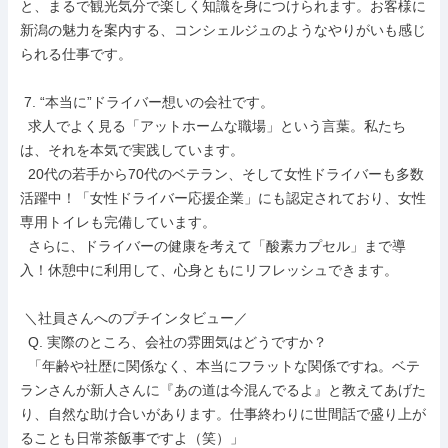
と、まるで観光気分で楽しく知識を身につけられます。お客様に
新潟の魅力を案内する、コンシェルジュのようなやりがいも感じ
られる仕事です。

 7. “本当に”ドライバー想いの会社です。

  求人でよく見る「アットホームな職場」という言葉。私たち
は、それを本気で実践しています。

  20代の若手から70代のベテラン、そして女性ドライバーも多数
活躍中！「女性ドライバー応援企業」にも認定されており、女性
専用トイレも完備しています。

  さらに、ドライバーの健康を考えて「酸素カプセル」まで導
入！休憩中に利用して、心身ともにリフレッシュできます。

 ＼社員さんへのプチインタビュー／

  Q. 実際のところ、会社の雰囲気はどうですか？

  「年齢や社歴に関係なく、本当にフラットな関係ですね。ベテ
ランさんが新人さんに『あの道は今混んでるよ』と教えてあげた
り、自然な助け合いがあります。仕事終わりに世間話で盛り上が
ることも日常茶飯事ですよ（笑）」
