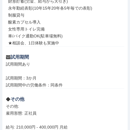
  財形貯蓄(労金、給与から天引き)

  永年勤続表彰(10年15年20年各5年毎での表彰)

  制服貸与

  酸素カプセル導入

  女性専用トイレ完備

  車/バイク通勤OK(駐車場無料)

  ★相談会、1日体験も実施中
試用期間
試用期間あり

試用期間：3か月

試用期間中の労働条件：同条件
その他
その他: 

雇用形態: 正社員

給与: 210,000円 - 400,000円 月給
