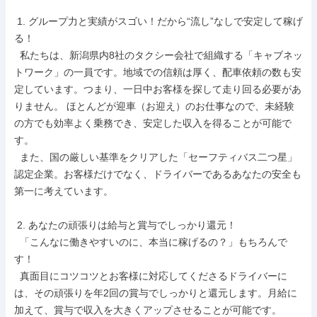
 1. グループ力と実績がスゴい！だから“流し”なしで安定して稼げ
る！

  私たちは、新潟県内8社のタクシー会社で組織する「キャブネッ
トワーク」の一員です。地域での信頼は厚く、配車依頼の数も安
定しています。つまり、一日中お客様を探して走り回る必要があ
りません。 ほとんどが迎車（お迎え）のお仕事なので、未経験
の方でも効率よく乗務でき、安定した収入を得ることが可能で
す。

  また、国の厳しい基準をクリアした「セーフティバス二つ星」
認定企業。お客様だけでなく、ドライバーであるあなたの安全も
第一に考えています。

 2. あなたの頑張りは給与と賞与でしっかり還元！

  「こんなに働きやすいのに、本当に稼げるの？」もちろんで
す！

  真面目にコツコツとお客様に対応してくださるドライバーに
は、その頑張りを年2回の賞与でしっかりと還元します。月給に
加えて、賞与で収入を大きくアップさせることが可能です。
