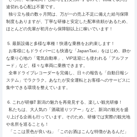
途切れる心配は不要です。

  独り立ち後の数ヶ月間は、万が一の売上不足に備えた給与保障
制度もありますが、丁寧な研修と安定した配車依頼があるため、
ほとんどの先輩が初月から保障額以上に稼いでいます！

 5. 最新設備と多様な車種！快適な乗務をお約束します！

  お客様にもドライバーにも快適な「JapanTaxi」をはじめ、静か
な乗り心地の「電気自動車」、VIP送迎にも使われる「アルファ
ード」など、様々な車両に乗務できます。

  全車ドライブレコーダーを完備し、日々の報告も「自動日報シ
ステム」でラクラク。あなたが安全運転とお客様へのサービスに
集中できる環境を整えています。

 6. これが研修⁉ 新潟の魅力を再発見する、楽しい観光研修！

  私たちは、大人気の「酒蔵巡りツアー」など、新潟の観光を盛
り上げる企画も行っています。そのため、研修では実際の観光地
や名所を巡ることも！

  「ここは景色が良いね」「このお酒はこんな特徴があるんだ」