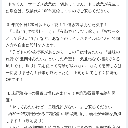
  もちろん、サービス残業は一切ありません。もし残業が発生し
た場合は、残業代を100%支給しますのでご安心ください。

 3. 年間休日120日以上も可能！？ 働き方はあなた次第！

  「日勤だけで規則正しく」「夜勤でガッツリ稼ぐ」「Wワーク
として週3日だけ」など、あなたのライフスタイルに合わせて働
き方を自由に設計できます。

  「子どもの学校行事があるから、この日は休みたい」「趣味の
旅行で1週間休みたい」といった希望も、気兼ねなく相談できる
風土です。周りに気を使って有給が取れない…なんて息苦しさは
一切ありません！仕事が終わったら、上司がいてもすぐに帰宅
OKです！

 4. 未経験者への投資は惜しみません！免許取得費用＆給与保
証！

  「やってみたいけど、二種免許がない…」ご安心ください！

  約20〜25万円かかる二種免許の取得費用は、会社が全額を負担
します！（規定あり）

  さらに、研修期間中も給与をお支払いするので、転職で収入が