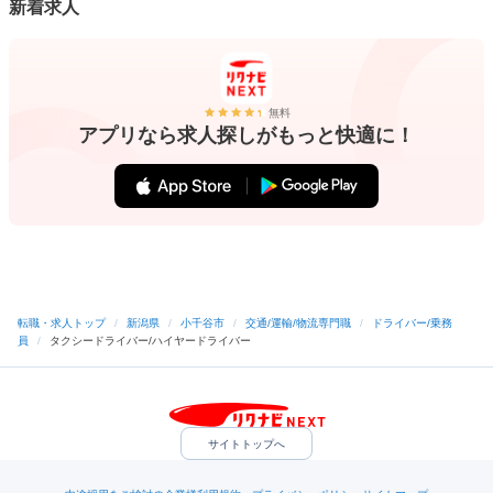
新着求人
無料
アプリなら求人探しがもっと快適に！
転職・求人トップ
/
新潟県
/
小千谷市
/
交通/運輸/物流専門職
/
ドライバー/乗務
員
/
タクシードライバー/ハイヤードライバー
サイトトップへ