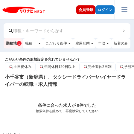
会員登録
ログイン
職種・キーワードから探す
勤務地
職種
こだわり条件
雇用形態
年収
新着のみ
1
こだわり条件の追加設定を忘れていませんか？
土日祝休み
年間休日120日以上
完全週休2日制
学歴
小千谷市（新潟県）、タクシードライバー/ハイヤードラ
イバーの転職・求人情報
条件に合った求人が 0件でした
検索条件を緩めて、再度検索してください