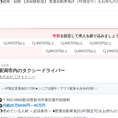
資格・経験 【未経験歓迎】 普通自動車免許（AT限定可）をお持ちの方 .
年収
を設定して求人を絞り込みましょ
200万円以上
300万円以上
400万円以上
500万円以上
800万円以上
900万円以上
1000
正社員
新潟市内のタクシードライバー
株式会社三洋タクシー
AT限定普通免許でOK★シニア活躍中！アプリ配車＆歩合約5割
〒950-0868新潟県新潟市東区紫竹卸新町
月給20万6000円～45万円
求めている人材 ＜必須条件＞ ■普通自動車免許(AT限定可)をお持ちの..