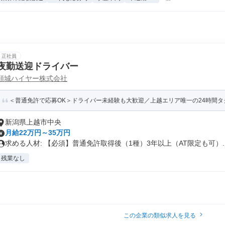
正社員
夜勤送迎ドライバー
頸城ハイヤー株式会社
＜普通免許で応募OK＞ドライバー未経験も大歓迎／上越エリア唯一の24時間タク
新潟県上越市中央
月給22万円～35万円
求める人材: 【必須】普通免許取得後（1種）3年以上（AT限定も可）..
残業なし
この企業の類似求人を見る