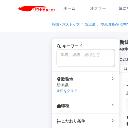
ホーム
オファー
気に
転職・求人トップ
/
新潟県
/
交通/運輸/物流専
新
キーワード
40
件
こだ
勤務地
新潟県
条件をクリア
職種
こだわり条件