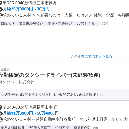
〒955-0046新潟県三条市興野
月給20万9000円～30万円
求めている人材 ＼＼必要なのは「人柄」だけ／／ 経験・学歴・転職回数
制服あり
業界未経験歓迎
主婦・主夫歓迎
60代も応募可
+30個
この企業の類似求人を見る
正社員
夜勤限定のタクシードライバー(未経験歓迎)
旭タクシー株式会社
2種免許の取得支援あり◎入社祝い金20万あり♪未経験歓迎！
〒940-0084新潟県長岡市幸町
月給31万6000円～50万4000円
求めている人材 ✅普通自動車免許を取得して 3年以上経過している方 ..
業界未経験歓迎
60代も応募可
学歴不問
車通勤OK
+9個