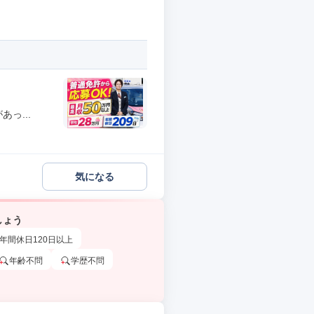
っ...
気になる
しょう
年間休日120日以上
年齢不問
学歴不問