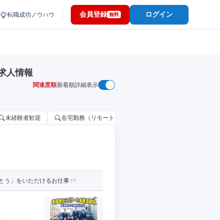
会員登録
ログイン
転職成功ノウハウ
無料
求人情報
関連度順
新着順
詳細表示
未経験者歓迎
在宅勤務（リモートワーク）OK
家賃補助・住宅手当
がとう」をいただけるお仕事