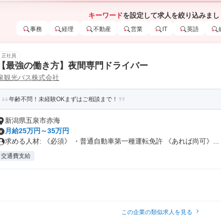
キーワード
を設定して求人を絞り込みまし
事務
経理
不動産
営業
IT
英語
正社員
【最強の働き方】夜間専門ドライバー
泉観光バス株式会社
年齢不問！未経験OKまずはご相談まで！
新潟県五泉市赤海
月給25万円～35万円
求める人材: 《必須》 ・普通自動車第一種運転免許 《あれば尚可》...
交通費支給
この企業の類似求人を見る