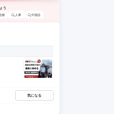
ょう
総務
人事
中国語
気になる