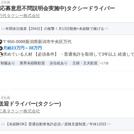
正社員
(応募意思不問説明会実施中)タクシードライバー
万代タクシー株式会社
年間休日換算【204日】の衝撃！月13日勤務×未経験で稼げる
〒950-0088新潟県新潟市中央区万代
月給23万円～38万円
求めている人材 【必須条件】 ・普通免許を取得して3年以上 経過して.
制服あり
業界未経験歓迎
歩合給あり
主婦・主夫歓迎
+17個
正社員
送迎ドライバー(タクシー)
三条タクシー株式会社
【未経験OK】普通自動車免許必須／資格支援制度／年休120日