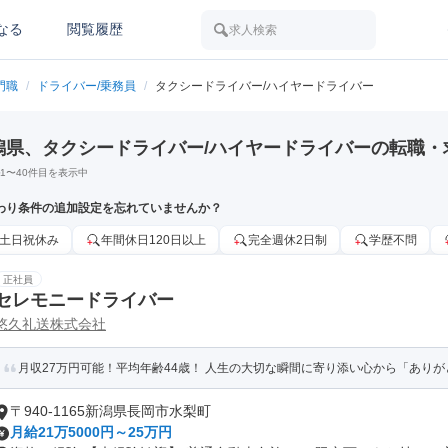
なる
閲覧履歴
求人検索
門職
/
ドライバー/乗務員
/
タクシードライバー/ハイヤードライバー
潟県、タクシードライバー/ハイヤードライバーの転職・
1
〜
40
件目を表示中
わり条件の追加設定を忘れていませんか？
土日祝休み
年間休日120日以上
完全週休2日制
学歴不問
正社員
セレモニードライバー
悠久礼送株式会社
月収27万円可能！平均年齢44歳！ 人生の大切な瞬間に寄り添い心から「あり
〒940-1165新潟県長岡市水梨町
月給21万5000円～25万円