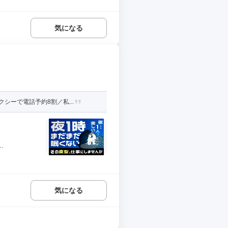
気になる
シーで電話予約8割／私...
.
気になる