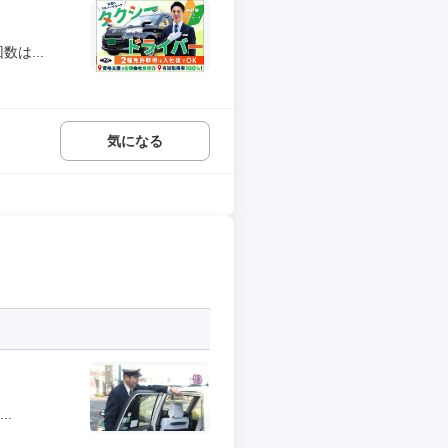
は...
気になる
.