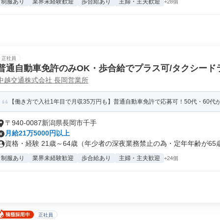
制服あり
業界未経験歓迎
歩合給あり
主婦・主夫歓迎
+28個
正社員
普通自動車免許のみOK・歩合給でプラス可/タクシード
中越交通株式会社 長岡営業所
【働き方で入社1年目で月収35万円も】普通自動車免許で応募可！50代・60代
〒940-0087新潟県長岡市千手
月給21万5000円以上
資格・経験 21歳～64歳（年少者の深夜業務禁止の為・定年年齢が65歳.
制服あり
業界未経験歓迎
歩合給あり
主婦・主夫歓迎
+24個
正社員