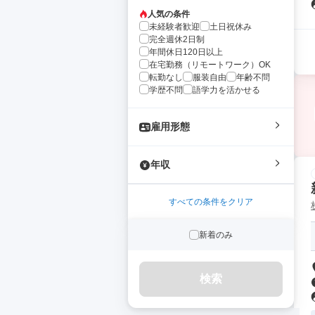
人気の条件
未経験者歓迎
土日祝休み
完全週休2日制
年間休日120日以上
在宅勤務（リモートワーク）OK
転勤なし
服装自由
年齢不問
学歴不問
語学力を活かせる
雇用形態
年収
すべての条件をクリア
新着のみ
検索