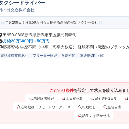
タクシードライバー
日の出交通株式会社
年休209日！月収50万円も目指せる新潟の安定タクシー会社
〒950-0868新潟県新潟市東区紫竹卸新町
月給20万6000円～50万円
応募資格 学歴不問（中卒・高卒大歓迎） 経験不問（職歴のブランクがあ
資格取得支援あり
フリーター歓迎
学歴不問
車通勤OK
+8個
こだわり条件
を設定して求人を絞り込みま
未経験者歓迎
土日祝休み
完全週休2日制
在宅勤務（リモートワーク）OK
転勤なし
服装自由
語学力を活かせる