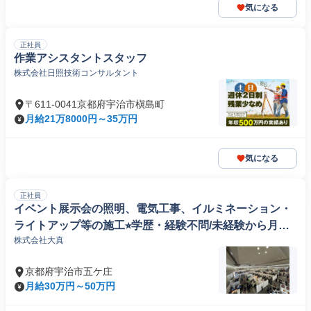
気になる
正社員
作業アシスタントスタッフ
株式会社日照技術コンサルタント
〒611-0041京都府宇治市槇島町
月給21万8000円～35万円
気になる
正社員
イベント展示会の照明、電気工事、イルミネーション・
ライトアップ等の施工⭐︎学歴・経験不問/未経験から月給3
株式会社大真
0万/資格取得支援制度あり
京都府宇治市五ケ庄
月給30万円～50万円