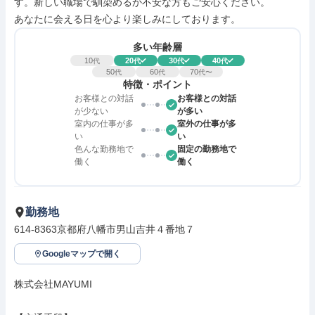
す。新しい職場で馴染めるか不安な方もご安心ください。

あなたに会える日を心より楽しみにしております。
多い年齢層
10
20
30
40
代
代
代
代
50
60
70
代
代
代〜
特徴・ポイント
お客様との対話
お客様との対話
が少ない
が多い
室内の仕事が多
室外の仕事が多
い
い
色んな勤務地で
固定の勤務地で
働く
働く
勤務地
614-8363京都府八幡市男山吉井４番地７
Googleマップで開く
株式会社MAYUMI
