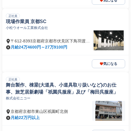
気になる
正社員
現場作業員 京都SC
小松ウオール工業株式会社
〒612-8393京都府京都市伏見区下鳥羽渡瀬
町
月給24万4600円～27万9100円
気になる
正社員
舞台製作、棟梁(大道具、小道具取り扱いなど)のお仕
事、旅芝居新劇場「祇園呉服座」及び「梅田呉服座」
株式会社ニコー
京都府京都市東山区祇園町北側
月給22万円以上