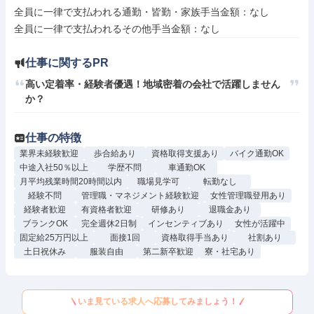
全員に一律で支払われる通勤・皆勤・家族手当金額：なし

仕事に関するPR
高い定着率・経験者優遇！地域密着の会社で活躍しません
か？
仕事の特徴
業界未経験歓迎
歩合給あり
資格取得支援あり
バイク通勤OK
中途入社50％以上
学歴不問
車通勤OK
月平均残業時間20時間以内
職場見学可
転勤なし
経験不問
管理職・マネジメント経験歓迎
女性管理職登用あり
経験者歓迎
有資格者歓迎
研修あり
退職金あり
ブランクOK
完全週休2日制
インセンティブあり
女性が活躍中
固定給25万円以上
面接1回
資格取得手当あり
社割あり
土日祝休み
服装自由
第二新卒歓迎
寮・社宅あり
いま見ている求人へ応募してみましょう！