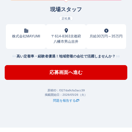
現場スタッフ
正社員
株式会社MAYUMI
〒614-8363京都府
月給30万円～35万円
八幡市男山吉井
高い定着率・経験者優遇！地域密着の会社で活躍しませんか？
応募画面へ進む
原稿ID：
f327da9cfa3acc39
掲載開始日：
2026/05/26（火）
問題を報告する