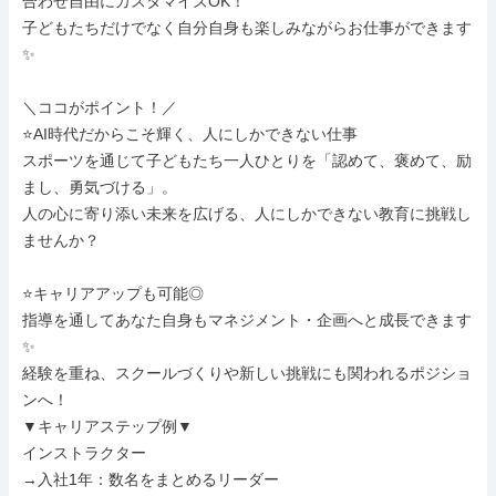
合わせ自由にカスタマイズOK！

子どもたちだけでなく自分自身も楽しみながらお仕事ができます
✨

＼ココがポイント！／

⭐AI時代だからこそ輝く、人にしかできない仕事

スポーツを通じて子どもたち一人ひとりを「認めて、褒めて、励
まし、勇気づける」。

人の心に寄り添い未来を広げる、人にしかできない教育に挑戦し
ませんか？

⭐キャリアアップも可能◎

指導を通してあなた自身もマネジメント・企画へと成長できます
✨

経験を重ね、スクールづくりや新しい挑戦にも関われるポジショ
ンへ！

▼キャリアステップ例▼

インストラクター

→入社1年：数名をまとめるリーダー
