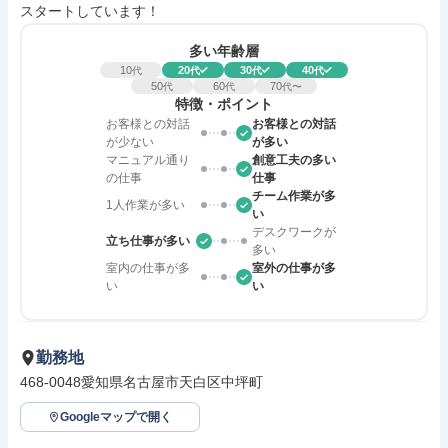
スタートしています！
多い年齢層
10
20
30
40
代
代
代
代
50
60
70
代
代
代〜
特徴・ポイント
お客様との対話
お客様との対話
が少ない
が多い
マニュアル通り
創意工夫の多い
の仕事
仕事
チーム作業が多
1人作業が多い
い
デスクワークが
立ち仕事が多い
多い
室内の仕事が多
室外の仕事が多
い
い
勤務地
468-0048愛知県名古屋市天白区中坪町
Googleマップで開く