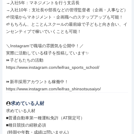
→入社5年：マネジメントを行う支店長

→入社10年：支社長や部長などの管理監督者（企画・人事など）

🌱現場からマネジメント・企画職へのステップアップも可能！

🌱もちろん、とことんスクールの最前線で子どもと向き合い、イ
ンセンティブで稼いでいくことも可能！

＼Instagramで職場の雰囲気を公開中！／

実際に活動している様子を投稿しています✨

⏩子どもたちの活動

https://www.instagram.com/leifras_sports_school/

⏩新卒採用アカウントも稼働中！

https://www.instagram.com/leifras_shinsotsusaiyo/
求めている人材
求めている人材

■普通自動車第一種運転免許（AT限定可）

■種⽬競技の経験必須

 (時期や年数・成績は問いません)
