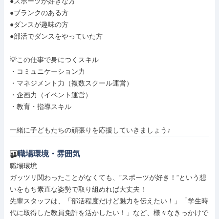
●スポーツが好きな方

●ブランクのある方

●ダンスが趣味の方

●部活でダンスをやっていた方

💡この仕事で身につくスキル

・コミュニケーション力

・マネジメント力（複数スクール運営）

・企画力（イベント運営）

・教育・指導スキル

一緒に子どもたちの頑張りを応援していきましょう♪
職場環境・雰囲気
職場環境

ガッツリ関わったことがなくても、”スポーツが好き！”という想
いをもち素直な姿勢で取り組めれば大丈夫！

先輩スタッフは、「部活程度だけど魅力を伝えたい！」「学生時
代に取得した教員免許を活かしたい！」など、様々なきっかけで