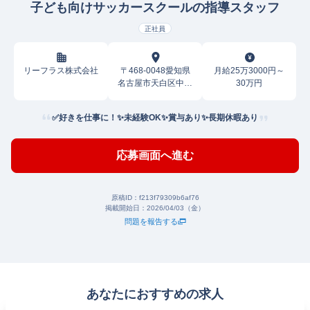
子ども向けサッカースクールの指導スタッフ
正社員
リーフラス株式会社
〒468-0048愛知県
月給25万3000円～
名古屋市天白区中坪
30万円
町
✅好きを仕事に！✨未経験OK✨賞与あり✨長期休暇あり
応募画面へ進む
原稿ID：
f213f79309b6af76
掲載開始日：
2026/04/03（金）
問題を報告する
あなたにおすすめの求人