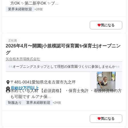
方OK ✨第二新卒OK ✨ブ...
業界未経験歓迎
+28個
気になる
正社員
2026年4月〜開園|小規模認可保育園✨保育士|オープニン
グ
矢合植木市場株式会社
オープニングスタッフとして理想の保育園づくりに参加しませんか
〒481-0041愛知県北名古屋市九之坪
月給22万円以上
求めている人材 【必須資格】 ・保育士免許 ・看護師資格の方
も可能です ルアナ保...
制服あり
業界未経験歓迎
+24個
気になる