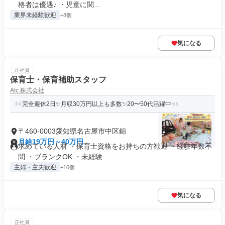
格者は優遇♪ ・児童に関...
業界未経験歓迎
+8個
気になる
正社員
保育士・保育補助スタッフ
Atc.株式会社
完全週休2日✨月収30万円以上も多数✨20〜50代活躍中
〒460-0003愛知県名古屋市中区錦
月給19万円～40万円
求めている人材 ・保育士資格をお持ちの方歓迎 ・経験年数不
問 ・ブランクOK ・未経験...
主婦・主夫歓迎
+10個
気になる
正社員