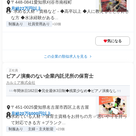
〒448-0841愛知県刈谷市南桜町
月給22万円以上
- 求める人材・資格など - ◆高卒以上 ◆人に教えることが好き
な方 ◆水泳経験がある...
制服あり
社員登用あり
+10個
気になる
この企業の類似求人を見る
正社員
ピアノ演奏のない企業内託児所の保育士
カルミア株式会社
年間休日162日◆完全週休3日制◆残業少なめ◆ピアノ演奏なし
〒451-0025愛知県名古屋市西区上名古屋
月給20万6000円以上
求めている人材 ✅保育士資格をお持ちの方 ✅思いやりを持っ
て対応できる方 ⭐ブランク...
制服あり
主婦・主夫歓迎
+23個