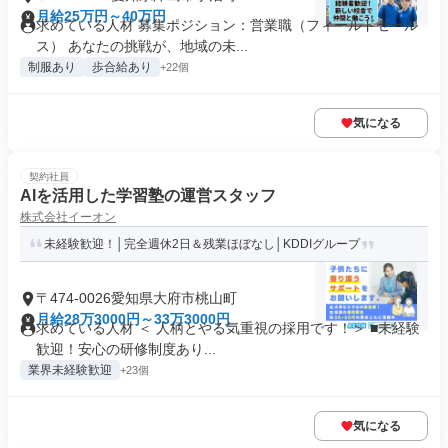
月給25万円～40万円
求めている人材 募集ポジション：営業職（フィールドセール
ス） あなたの挑戦が、地域の未...
制服あり
歩合給あり
+22個
気になる
契約社員
AIを活用した学習塾の運営スタッフ
株式会社イーオン
未経験歓迎！│完全週休2日＆残業ほぼなし│KDDIグループ
〒474-0026愛知県大府市桃山町
月給28万3000円～33万3000円
求めている人材 ＜ 人柄とやる気重視の採用です！＞ ■未経験
歓迎！安心の研修制度あり...
業界未経験歓迎
+23個
気になる