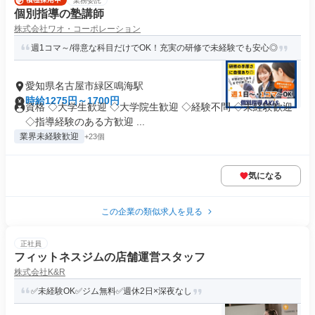
業務委託
個別指導の塾講師
株式会社ワオ・コーポレーション
週1コマ～/得意な科目だけでOK！充実の研修で未経験でも安心◎
愛知県名古屋市緑区鳴海駅
時給1275円～1700円
資格 ◇大学生歓迎 ◇大学院生歓迎 ◇経験不問 ◇未経験歓迎
◇指導経験のある方歓迎 ...
業界未経験歓迎
+23個
気になる
この企業の類似求人を見る
正社員
フィットネスジムの店舗運営スタッフ
株式会社K&R
✅未経験OK✅ジム無料✅週休2日×深夜なし