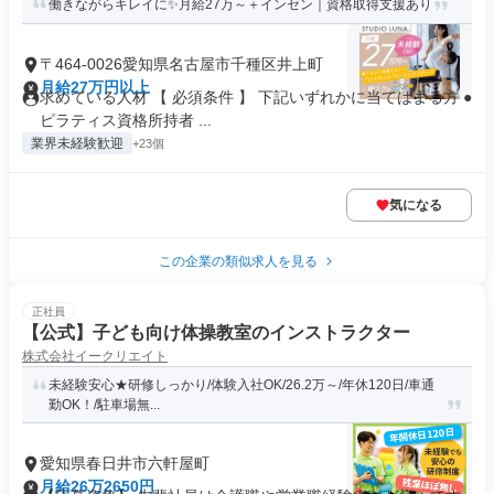
働きながらキレイに✨月給27万～＋インセン｜資格取得支援あり
〒464-0026愛知県名古屋市千種区井上町
月給27万円以上
求めている人材 【 必須条件 】 下記いずれかに当てはまる方 ●
ピラティス資格所持者 ...
業界未経験歓迎
+23個
気になる
この企業の類似求人を見る
正社員
【公式】子ども向け体操教室のインストラクター
株式会社イークリエイト
未経験安心★研修しっかり/体験入社OK/26.2万～/年休120日/車通
勤OK！/駐車場無...
愛知県春日井市六軒屋町
月給26万2650円