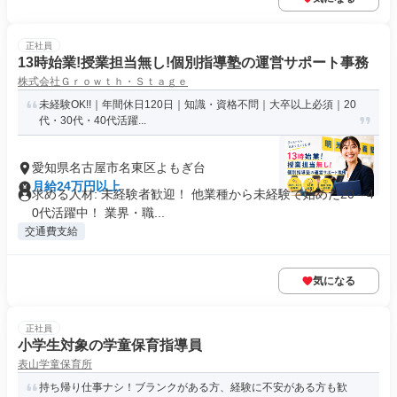
正社員
13時始業!授業担当無し!個別指導塾の運営サポート事務
株式会社Ｇｒｏｗｔｈ・Ｓｔａｇｅ
未経験OK!!｜年間休日120日｜知識・資格不問｜大卒以上必須｜20
代・30代・40代活躍...
愛知県名古屋市名東区よもぎ台
月給24万円以上
求める人材: 未経験者歓迎！ 他業種から未経験で始めた20～4
0代活躍中！ 業界・職...
交通費支給
気になる
正社員
小学生対象の学童保育指導員
表山学童保育所
持ち帰り仕事ナシ！ブランクがある方、経験に不安がある方も歓