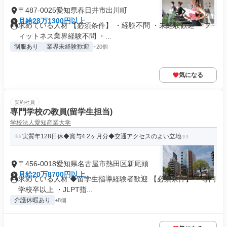
〒487-0025愛知県春日井市出川町
月給28万1300円以上
求めている人材 【必須条件】 ・経験不問 ・未経験歓迎 ・フ
ィットネス業界経験不問 ・...
制服あり
業界未経験歓迎
+20個
気になる
契約社員
専門学校の教員(留学生担当)
学校法人愛知産業大学
実質年128日休◆賞与4.2ヶ月分◆交通アクセスのよい立地
〒456-0018愛知県名古屋市熱田区新尾頭
月給20万8700円以上
求めている人材 ◆留学生指導経験者歓迎 【必須条件】 ・専門
学校卒以上 ・JLPT指...
介護休暇あり
+8個