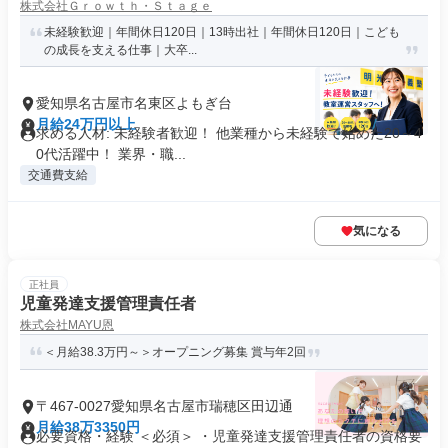
株式会社Ｇｒｏｗｔｈ・Ｓｔａｇｅ
未経験歓迎｜年間休日120日｜13時出社｜年間休日120日｜こども
の成長を支える仕事｜大卒...
愛知県名古屋市名東区よもぎ台
月給24万円以上
求める人材: 未経験者歓迎！ 他業種から未経験で始めた20～4
0代活躍中！ 業界・職...
交通費支給
気になる
正社員
児童発達支援管理責任者
株式会社MAYU恩
＜月給38.3万円～＞オープニング募集 賞与年2回
〒467-0027愛知県名古屋市瑞穂区田辺通
月給38万3350円
必要資格・経験 ＜必須＞ ・児童発達支援管理責任者の資格要