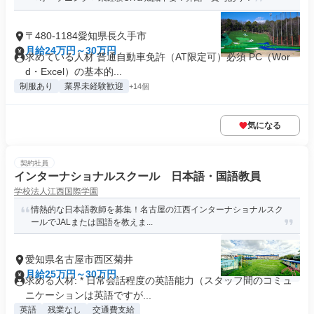
〒480-1184愛知県長久手市
月給24万円～30万円
求めている人材 普通自動車免許（AT限定可）必須 PC（Wor
d・Excel）の基本的...
制服あり
業界未経験歓迎
+14個
気になる
契約社員
インターナショナルスクール 日本語・国語教員
学校法人江西国際学園
情熱的な日本語教師を募集！名古屋の江西インターナショナルスク
ールでJALまたは国語を教えま...
愛知県名古屋市西区菊井
月給25万円～30万円
求める人材: * 日常会話程度の英語能力（スタッフ間のコミュ
ニケーションは英語ですが...
英語
残業なし
交通費支給