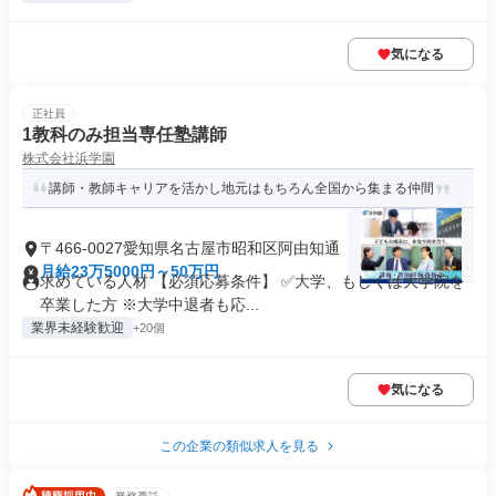
気になる
正社員
1教科のみ担当専任塾講師
株式会社浜学園
講師・教師キャリアを活かし地元はもちろん全国から集まる仲間
〒466-0027愛知県名古屋市昭和区阿由知通
月給23万5000円～50万円
求めている人材 【必須応募条件】 ✅大学、もしくは大学院を
卒業した方 ※大学中退者も応...
業界未経験歓迎
+20個
気になる
この企業の類似求人を見る