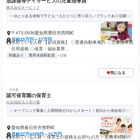
放課後等デイサービスの児童指導員
株式会社オービック
ゆとりある体制で子ども一人ひとりに寄り添う／ブランクあり活躍
〒473-0936愛知県豊田市西岡町
月給25万円～27万円
求めている人材 【必須資格】 ◇普通自動車免許 ◇児童指導員
任用資格 ◇保育・福祉業界...
制服あり
業界未経験歓迎
+32個
気になる
正社員
認可保育園の保育士
社会福祉法人言の葉
オープニング募集✨人間関係ゼロからスタート！初日から有給有◎
愛知県春日井市熊野町
月給22万4200円～31万円
求めている人材 ✅保育士の資格をお持ちの方 ✨実務未経験の