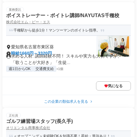
業務委託
ボイストレーナー・ボイトレ講師/NAYUTAS千種校
株式会社エム・ピー・エス
千種駅から徒歩1分！マンツーマンのボイトレ指導。
愛知県名古屋市東区葵
時給1660円～3320円
求める人材: 講師経験不問！ スキルや実力も大切ですが、
「歌うことが大好き」「生徒...
週1日からOK
交通費支給
+1個
気になる
この企業の類似求人を見る
正社員
ゴルフ練習場スタッフ(長久手)
オリエンタル商事株式会社
＜オープニング＞未経験OK＆知識不要！昇給・賞与あり！