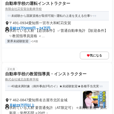
自動車学校の運転インストラクター
有限会社苅安賀自動車学校
未経験から国家資格が取得可能✨運転の上達を支える仕事✨
〒491-0934愛知県一宮市大和町苅安賀
月給19万5000円～24万円
求めている人材 【必須条件】 ✅普通自動車免許 【歓迎条件】
✨教習指導員資格 ＜...
業界未経験歓迎
+14個
気になる
正社員
自動車学校の教習指導員・インストラクター
株式会社城北自動車学校
40歳未満対象（例外事由3号のイ）★未経験歓迎★各種手当充実
〒462-0847愛知県名古屋市北区金城
月給29万円以上
求めている人材 要普通免許（AT限定可） ⭐未経験歓迎！第二
新卒・学歴不問 ⭐20代・...