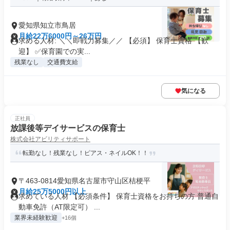
愛知県知立市鳥居
月給22万6000円～26万円
求める人材: ＼＼即戦力募集／／ 【必須】 保育士資格 【歓
迎】 ✅保育園での実...
残業なし
交通費支給
気になる
正社員
放課後等デイサービスの保育士
株式会社アビリティサポート
転勤なし！残業なし！ピアス・ネイルOK！！
〒463-0814愛知県名古屋市守山区桔梗平
月給25万5000円以上
求めている人材 【必須条件】 保育士資格をお持ちの方 普通自
動車免許（AT限定可） ...
業界未経験歓迎
+16個