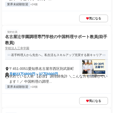
業界未経験歓迎
+24個
気になる
契約社員
名古屋辻学園調理専門学校の中国料理サポート教員(助手
教員)
学校法人三幸学園
若手料理人から先生へ。私生活もスキルアップ充実する新キャリア
〒451-0051愛知県名古屋市西区則武新町
月給23万4800円～37万5000円
求めている人材 【必須】 調理師免許 ＼こんな方も活躍してい
ます！／ 中国料理の調理...
業界未経験歓迎
+18個
気になる