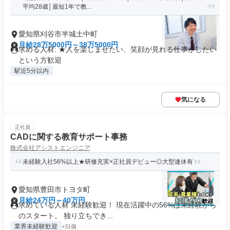
平均28歳│最短1年で教...
愛知県刈谷市半城土中町
月給28万5000円～38万5000円
求める人材: ★人を楽しませたい、笑顔が見れる仕事がしたい
という方歓迎
駅近5分以内
気になる
正社員
CADに関する教育サポート事務
株式会社アシストエンジニア
未経験入社56%以上★研修充実×正社員デビュー◎大型連休有
愛知県豊田市トヨタ町
月給24万円～40万円
求めている人材 未経験歓迎！ 現在活躍中の56%は未経験から
のスタート。 独り立ちでき...
業界未経験歓迎
+31個