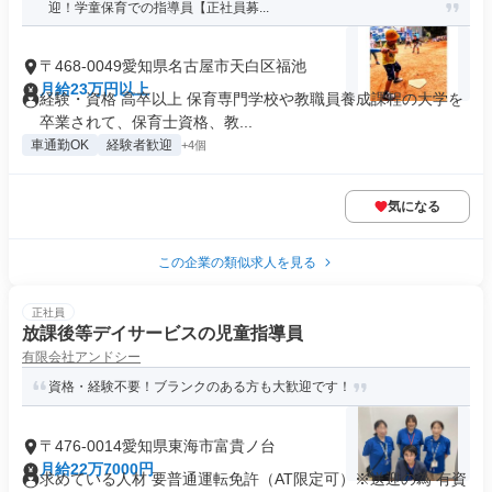
迎！学童保育での指導員【正社員募...
〒468-0049愛知県名古屋市天白区福池
月給23万円以上
経験・資格 高卒以上 保育専門学校や教職員養成課程の大学を
卒業されて、保育士資格、教...
車通勤OK
経験者歓迎
+4個
気になる
この企業の類似求人を見る
正社員
放課後等デイサービスの児童指導員
有限会社アンドシー
資格・経験不要！ブランクのある方も大歓迎です！
〒476-0014愛知県東海市富貴ノ台
月給22万7000円
求めている人材 要普通運転免許（AT限定可）※送迎の為 有資