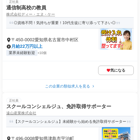
正社員
通信制高校の教員
株式会社ディー・エヌ・ケー
◎資格不問！気持ちが重要！10代生徒に寄り添って下さい◎
〒450-0002愛知県名古屋市中村区
月給22万円以上
業界未経験歓迎
+10個
気になる
この企業の類似求人を見る
正社員
スクールコンシェルジュ、免許取得サポーター
遠山産業株式会社
【スクールコンシェルジュ】未経験から始める免許取得サポーター
〒496-0008愛知県津島市宇治町