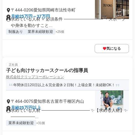
〒444-0206愛知県岡崎市法性寺町
月給25万円～37万円
求めている人材 ⭐ 必須条件 ───────────── ・スポーツ
や身体を動かすこと...
制服あり
業界未経験歓迎
+25個
気になる
正社員
子ども向けサッカースクールの指導員
株式会社クリップコーポレーション
年間休日120日以上＆完全週休２日制！上場企業！未経験OK！
〒464-0075愛知県名古屋市千種区内山
月給25万円以上
求めている人材 ──────────────── ✨【求める人材】✨
────────...
業界未経験歓迎
+31個