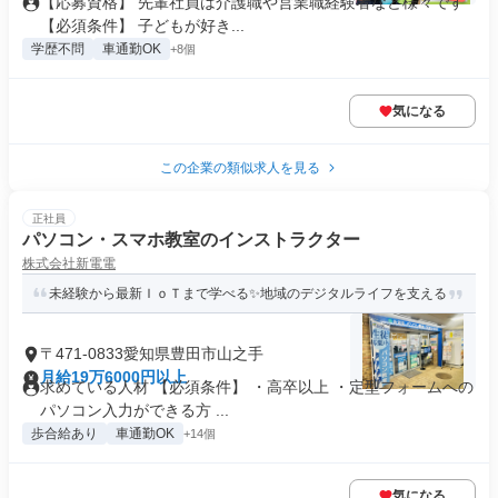
【応募資格】 先輩社員は介護職や営業職経験者など様々です
【必須条件】 子どもが好き...
学歴不問
車通勤OK
+8個
気になる
この企業の類似求人を見る
正社員
パソコン・スマホ教室のインストラクター
株式会社新電電
未経験から最新ＩｏＴまで学べる✨地域のデジタルライフを支える
〒471-0833愛知県豊田市山之手
月給19万6000円以上
求めている人材 【必須条件】 ・高卒以上 ・定型フォームへの
パソコン入力ができる方 ...
歩合給あり
車通勤OK
+14個
気になる