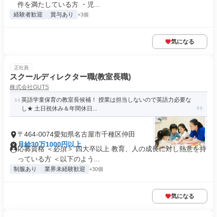
件を満たしている方 ・児...
経験者歓迎
賞与あり
+3個
気になる
正社員
スクールディレクター職(教室長職)
株式会社GUTS
英語学童保育の教室長候補！ 授業は担当しないので英語力必要な
し★ 土日祝休み＆年間休日...
〒464-0074愛知県名古屋市千種区仲田
月給30万1000円以上
応募資格 ＜必須＞ 四大卒以上 教育、人の成長に対し熱意を持
っている方 ＜以下のよう...
制服あり
業界未経験歓迎
+30個
気になる