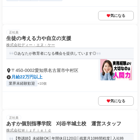
気になる
正社員
生徒の考える力や自立の支援
株式会社ディー・エヌ・ケー
◎あなたが教育者になる機会を提供しています◎
〒450-0002愛知県名古屋市中村区
月給22万円以上
業界未経験歓迎
+10個
気になる
正社員
あすか個別指導学院 刈谷半城土校 運営スタッフ
株式会社ＷｉｚＦｉｅｌｄ
【塾講師】未経験OK│年間休日120日│残業月10時間程度│入社時