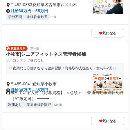
〒452-0833愛知県名古屋市西区山木
月給30万円～55万円
学歴不問
未経験者歓迎
+5個
気になる
正社員
小牧市|シニアフィットネス管理者候補
リハコンテンツ株式会社
夜勤なし◎働きながら健康習慣！資格取得支援あり・賞与年2回
〒485-0041愛知県小牧市
月給30万円～35万円
求めている人材 【応募資格】 ＜必須＞ ・普通自動車運転免許
（AT限定可） ━━━...
制服あり
業界未経験歓迎
+34個
気になる