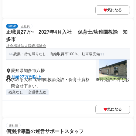
気になる
NEW
正社員
正職員27万~ 2027年4月入社 保育士/幼稚園教諭 知
多市
社会福祉法人双峰福祉会
残業・持ち帰りなし、有給取得率100％、駐車場完備
愛知県知多市八幡
月給27万円以上
求める人材: 幼稚園教諭免許・保育士資格 ※片免許の方もお
問合せ下さい。
残業なし
交通費支給
気になる
正社員
個別指導塾の運営サポートスタッフ