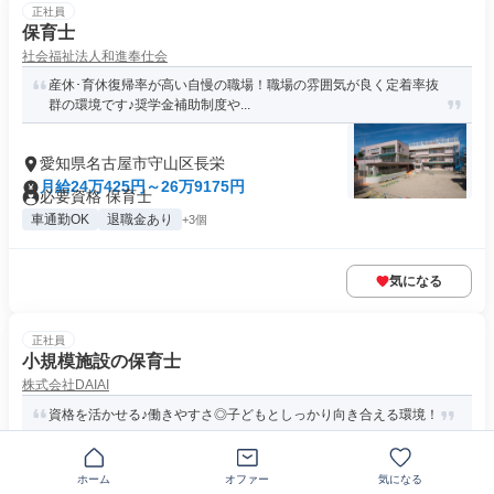
正社員
保育士
社会福祉法人和進奉仕会
産休･育休復帰率が高い自慢の職場！職場の雰囲気が良く定着率抜
群の環境です♪奨学金補助制度や...
愛知県名古屋市守山区長栄
月給24万425円～26万9175円
必要資格 保育士
車通勤OK
退職金あり
+3個
気になる
正社員
小規模施設の保育士
株式会社DAIAI
資格を活かせる♪働きやすさ◎子どもとしっかり向き合える環境！
〒497-0014愛知県あま市七宝町鷹居
ホーム
オファー
気になる