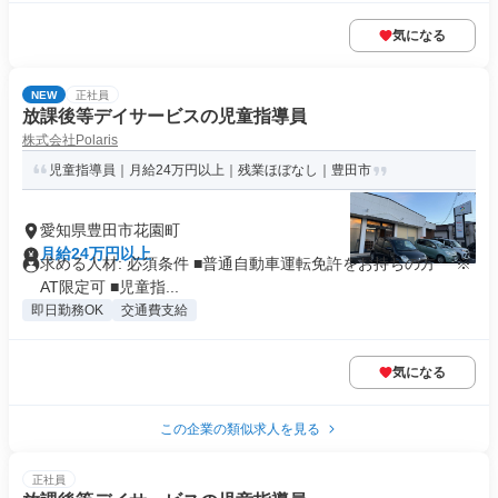
気になる
NEW
正社員
放課後等デイサービスの児童指導員
株式会社Polaris
児童指導員｜月給24万円以上｜残業ほぼなし｜豊田市
愛知県豊田市花園町
月給24万円以上
求める人材: 必須条件 ■普通自動車運転免許をお持ちの方 ※
AT限定可 ■児童指...
即日勤務OK
交通費支給
気になる
この企業の類似求人を見る
正社員