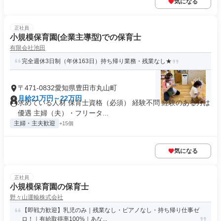
気になる
正社員
小規模保育園(企業主導型)での保育士
有限会社池田
完全週休3日制（年休163日）持ち帰り業務・残業なし★
〒471-0832愛知県豊田市丸山町
月給21万円～22万円
求めている人材 保育士資格（必須） 経験不問 経験のある方は
優遇 主婦（夫）・フリータ...
主婦・主夫歓迎
+15個
気になる
正社員
小規模保育園の保育士
野々山運輸株式会社
【即戦力歓迎】乳児のみ｜残業なし・ピアノなし・持ち帰り仕事ゼ
ロ！｜有給取得率100%｜あな...