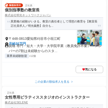
正社員
個別指導塾の教室長
株式会社明光ネットワークジャパン
異業種の経験がいきる。教室の責任者として理想の教育を【教室長
正社員求人／明光義塾】自分も...
〒448-0813愛知県刈谷市小垣江町
月給20万円
資格 専門・短大・大学・大学院卒業（教員免許不要） ・メン
バーの7割は未経験からのスタ...
業界未経験歓迎
+12個
気になる
この企業の類似求人を見る
正社員
女性専用ピラティススタジオのインストラクター
株式会社SELENE