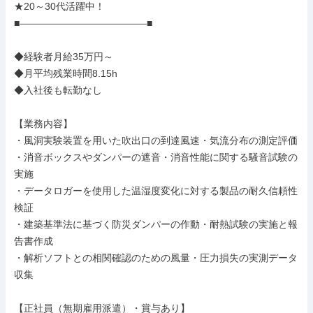
★20～30代活躍中！

■―――――――――――――■

◆経験者月給35万円～

◆月平均残業時間8.15h

◆入社後も転勤なし

【業務内容】

・風洞実験装置を用いた吹出口の到達風速・気流分布の測定評価

・消音ボックスやダンパーの遮音・消音性能に関する騒音試験の
実施

・データロガーを使用した温湿度変化に対する製品の耐久信頼性
検証

・建築基準法に基づく防災ダンパーの作動・耐熱試験の実施と報
告書作成

・解析ソフトとの相関確認のための風量・圧力損失の実測データ
収集

【正社員（無期雇用派遣）・賞与あり】
