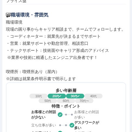
フライス盤
職場環境・雰囲気
職場環境

現場の困り事からキャリア相談まで、チームでフォローします。

・コーディネーター：就業先が決まるまでサポート

・営業：就業サポートや勤怠管理、相談窓口

・テックサポート：技術面やキャリア形成のアドバイス

 ※業界や技術に精通したエンジニア出身者です！

喫煙所：喫煙所あり（屋内）

※詳細は就業条件明示書で明示します
多い年齢層
10
20
30
40
代
代
代
代
50
60
70
代
代
代〜
特徴・ポイント
お客様との対話
お客様との対話
が少ない
が多い
デスクワークが
立ち仕事が多い
多い