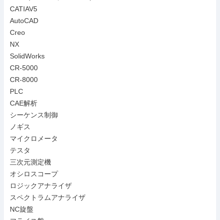
CATIAV5

AutoCAD

Creo

NX

SolidWorks

CR-5000

CR-8000

PLC

CAE解析

シーケンス制御

ノギス

マイクロメータ

テスタ

三次元測定機

オシロスコープ

ロジックアナライザ

スペクトラムアナライザ

NC旋盤
