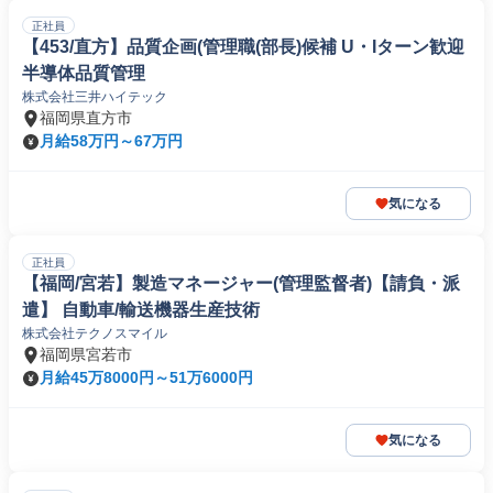
正社員
【453/直方】品質企画(管理職(部長)候補 U・Iターン歓迎
半導体品質管理
株式会社三井ハイテック
福岡県直方市
月給58万円～67万円
気になる
正社員
【福岡/宮若】製造マネージャー(管理監督者)【請負・派
遣】 自動車/輸送機器生産技術
株式会社テクノスマイル
福岡県宮若市
月給45万8000円～51万6000円
気になる