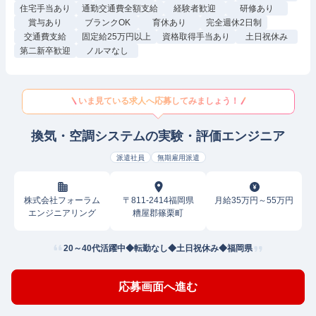
住宅手当あり
通勤交通費全額支給
経験者歓迎
研修あり
賞与あり
ブランクOK
育休あり
完全週休2日制
交通費支給
固定給25万円以上
資格取得手当あり
土日祝休み
第二新卒歓迎
ノルマなし
いま見ている求人へ応募してみましょう！
換気・空調システムの実験・評価エンジニア
派遣社員
無期雇用派遣
株式会社フォーラム
〒811-2414福岡県
月給35万円～55万円
エンジニアリング
糟屋郡篠栗町
20～40代活躍中◆転勤なし◆土日祝休み◆福岡県
応募画面へ進む