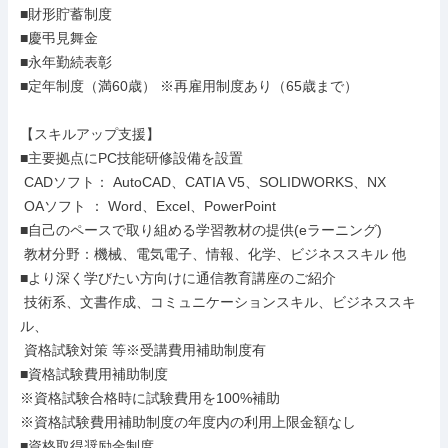
■財形貯蓄制度

■慶弔見舞金

■永年勤続表彰

■定年制度（満60歳） ※再雇用制度あり（65歳まで）

【スキルアップ支援】

■主要拠点にPC技能研修設備を設置

 CADソフト： AutoCAD、CATIA V5、SOLIDWORKS、NX

 OAソフト ： Word、Excel、PowerPoint

■自己のペースで取り組める学習教材の提供(eラーニング)

 教材分野：機械、電気電子、情報、化学、ビジネススキル 他

■より深く学びたい方向けに通信教育講座のご紹介

 技術系、文書作成、コミュニケーションスキル、ビジネススキ
ル、

 資格試験対策 等※受講費用補助制度有

■資格試験費用補助制度

※資格試験合格時に試験費用を100%補助

※資格試験費用補助制度の年度内の利用上限金額なし

■資格取得奨励金制度
