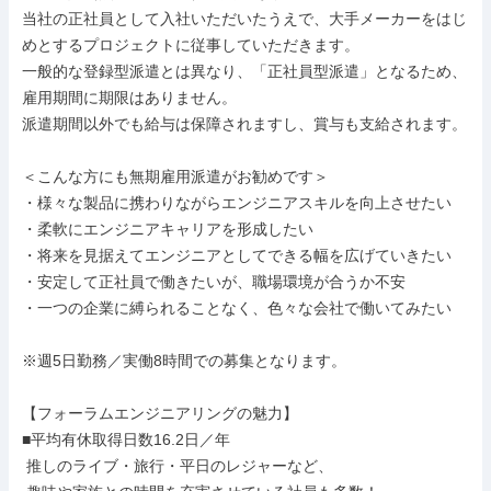
当社の正社員として入社いただいたうえで、大手メーカーをはじ
めとするプロジェクトに従事していただきます。

一般的な登録型派遣とは異なり、「正社員型派遣」となるため、
雇用期間に期限はありません。

派遣期間以外でも給与は保障されますし、賞与も支給されます。

＜こんな方にも無期雇用派遣がお勧めです＞

・様々な製品に携わりながらエンジニアスキルを向上させたい

・柔軟にエンジニアキャリアを形成したい

・将来を見据えてエンジニアとしてできる幅を広げていきたい

・安定して正社員で働きたいが、職場環境が合うか不安

・一つの企業に縛られることなく、色々な会社で働いてみたい

※週5日勤務／実働8時間での募集となります。

【フォーラムエンジニアリングの魅力】

■平均有休取得日数16.2日／年

 推しのライブ・旅行・平日のレジャーなど、
