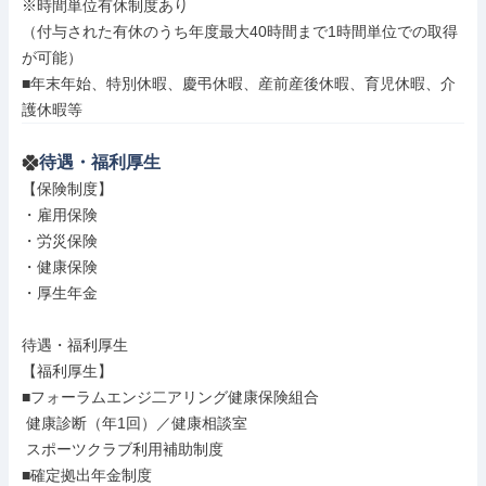
※時間単位有休制度あり

（付与された有休のうち年度最大40時間まで1時間単位での取得
が可能）

■年末年始、特別休暇、慶弔休暇、産前産後休暇、育児休暇、介
護休暇等
待遇・福利厚生
【保険制度】

・雇用保険

・労災保険

・健康保険

・厚生年金

待遇・福利厚生

【福利厚生】

■フォーラムエンジ二アリング健康保険組合

 健康診断（年1回）／健康相談室

 スポーツクラブ利用補助制度

■確定拠出年金制度
