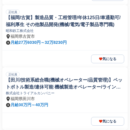
正社員
【福岡/古賀】製造品質・工程管理/年休125日/車通勤可/
福利厚生 その他製品開発(機械/電気/電子製品専門職)
昭和鉄工株式会社
福岡県古賀市
月給27万6030円～32万8230円
気になる
正社員
【田川/技術系総合職(機械オペレーター/品質管理)】ペッ
トボトル製造/連休可能 機械製造オペレーター/ラインマ
株式会社トライアルカンパニー
ネージャー
福岡県田川市
月給30万円～40万円
気になる