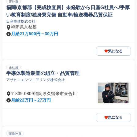
正社員
福岡/京都郡【完成検査員】未経験から日産G社員へ/手厚
い教育制度/独身寮完備 自動車/輸送機器品質保証
日産車体株式会社
福岡県京都郡
月給21万500円～30万円
気になる
正社員
半導体製造装置の組立・品質管理
アサヒ・エンジニアリング株式会社
〒839-0809福岡県久留米市東合川
月給22万円～27万円
気になる
派遣社員