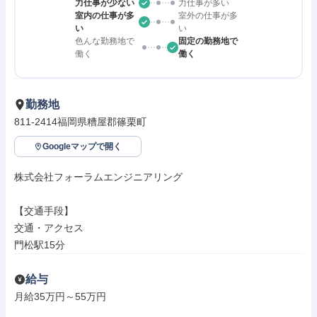
力仕事が少ない
力仕事が多い
室内の仕事が多
室外の仕事が多
い
い
色んな勤務地で
固定の勤務地で
働く
働く
勤務地
811-2414福岡県糟屋郡篠栗町
Googleマップで開く
株式会社フォーラムエンジニアリング

【交通手段】

交通・アクセス

門松駅15分
給与
月給35万円～55万円
