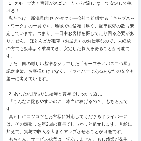
  1. グループ力と実績がスゴい！だから“流し”なしで安定して稼
げる！

  私たちは、新潟県内8社のタクシー会社で組織する「キャブネッ
トワーク」の一員です。地域での信頼は厚く、配車依頼の数も安
定しています。つまり、一日中お客様を探して走り回る必要があ
りません。 ほとんどが迎車（お迎え）のお仕事なので、未経験
の方でも効率よく乗務でき、安定した収入を得ることが可能で
す。

  また、国の厳しい基準をクリアした「セーフティバス二つ星」
認定企業。お客様だけでなく、ドライバーであるあなたの安全も
第一に考えています。

  2. あなたの頑張りは給与と賞与でしっかり還元！

  「こんなに働きやすいのに、本当に稼げるの？」もちろんで
す！

  真面目にコツコツとお客様に対応してくださるドライバーに
は、その頑張りを年2回の賞与でしっかりと還元します。月給に
加えて、賞与で収入を大きくアップさせることが可能です。

  もちろん、サービス残業は一切ありません。もし残業が発生し