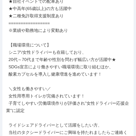
  ★自社イベントでの配車あり

  ★中高年(65歳以上)の方も活躍中

  ★二種免許取得支援制度あり

  =================

  ※業績や勤務地により変動あり

  【職場環境について】

  シニア/女性ドライバーも在籍しており、

  20代～70代まで年齢や性別を問わず幅広い方が活躍中★

  SDGs宣言により働きやすい職場環境に取り組むほか、

  酸素カプセルを導入し健康増進を進めています！

  ＼女性も働きやすい／

  女性用専用トイレが完備されています！

  子育てしやすい労働環境作りが評価され"女性ドライバー応援企
業"に認定

  ライドシェアドライバーとして活躍をしたい方、

  当社のタクシードライバーにご興味を持たれましたらご連絡く