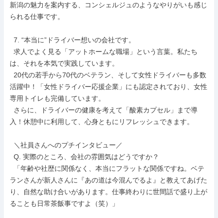
新潟の魅力を案内する、コンシェルジュのようなやりがいも感じ
られる仕事です。

  7. “本当に”ドライバー想いの会社です。

  求人でよく見る「アットホームな職場」という言葉。私たち
は、それを本気で実践しています。

  20代の若手から70代のベテラン、そして女性ドライバーも多数
活躍中！「女性ドライバー応援企業」にも認定されており、女性
専用トイレも完備しています。

  さらに、ドライバーの健康を考えて「酸素カプセル」まで導
入！休憩中に利用して、心身ともにリフレッシュできます。

  ＼社員さんへのプチインタビュー／

  Q. 実際のところ、会社の雰囲気はどうですか？

  「年齢や社歴に関係なく、本当にフラットな関係ですね。ベテ
ランさんが新人さんに『あの道は今混んでるよ』と教えてあげた
り、自然な助け合いがあります。仕事終わりに世間話で盛り上が
ることも日常茶飯事ですよ（笑）」
