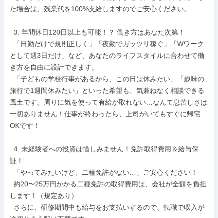
た場合は、残業代を100%支給しますのでご安心ください。

  3. 年間休日120日以上も可能！？ 働き方はあなた次第！

  「日勤だけで規則正しく」「夜勤でガッツリ稼ぐ」「Wワーク
として週3日だけ」など、あなたのライフスタイルに合わせて働
き方を自由に設計できます。

  「子どもの学校行事があるから、この日は休みたい」「趣味の
旅行で1週間休みたい」といった希望も、気兼ねなく相談できる
風土です。周りに気を使って有給が取れない…なんて息苦しさは
一切ありません！仕事が終わったら、上司がいてもすぐに帰宅
OKです！

  4. 未経験者への投資は惜しみません！免許取得費用＆給与保
証！

  「やってみたいけど、二種免許がない…」ご安心ください！

  約20〜25万円かかる二種免許の取得費用は、会社が全額を負担
します！（規定あり）

  さらに、研修期間中も給与をお支払いするので、転職で収入が