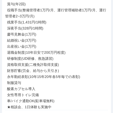
  賞与(年2回)

  役職手当(整備管理者1万円/月、運行管理補助者1万円/月、運行
管理者2~3万円/月)

  残業手当(1,431円/1時間)

  深夜手当(328円/1時間)

  慶弔見舞金(1万円)

  結婚祝い金(3万円)

  出産祝い金(1万円)

  退職金制度(10年目安で200万円程度)

  研修制度(UD研修、救急講習)

  資格取得支援(二種免許取得支援)

  財形貯蓄(労金、給与から天引き)

  永年勤続表彰(10年15年20年各5年毎での表彰)

  制服貸与

  酸素カプセル導入

  女性専用トイレ完備

  車/バイク通勤OK(駐車場無料)

  ★相談会、1日体験も実施中