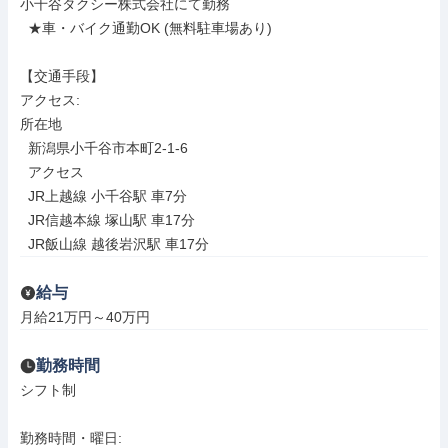
小千谷タクシー株式会社にて勤務

  ★車・バイク通勤OK (無料駐車場あり)

【交通手段】

アクセス: 

所在地

  新潟県小千谷市本町2-1-6

  アクセス

  JR上越線 小千谷駅 車7分

  JR信越本線 塚山駅 車17分

  JR飯山線 越後岩沢駅 車17分
給与
月給21万円～40万円
勤務時間
シフト制

勤務時間・曜日: 
