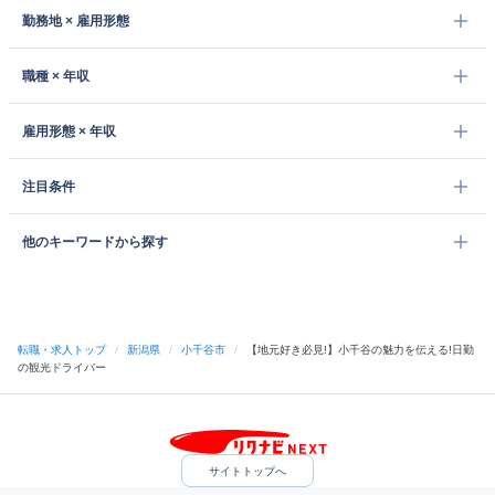
勤務地 × 雇用形態
職種 × 年収
雇用形態 × 年収
注目条件
他のキーワードから探す
転職・求人トップ
/
新潟県
/
小千谷市
/
【地元好き必見!】小千谷の魅力を伝える!日勤
の観光ドライバー
サイトトップへ