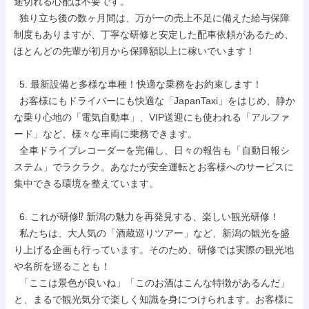
途切れる心配は不要です。

  独り立ち後の数ヶ月間は、万が一の売上不足に備えた給与保障
制度もありますが、丁寧な研修と安定した配車依頼があるため、
ほとんどの先輩が初月から保障額以上に稼いでいます！

  5. 最新設備と多様な車種！快適な乗務をお約束します！

  お客様にもドライバーにも快適な「JapanTaxi」をはじめ、静か
な乗り心地の「電気自動車」、VIP送迎にも使われる「アルファ
ード」など、様々な車両に乗務できます。

  全車ドライブレコーダーを完備し、日々の報告も「自動日報シ
ステム」でラクラク。あなたが安全運転とお客様へのサービスに
集中できる環境を整えています。

  6. これが研修⁉ 新潟の魅力を再発見する、楽しい観光研修！

  私たちは、大人気の「酒蔵巡りツアー」など、新潟の観光を盛
り上げる企画も行っています。そのため、研修では実際の観光地
や名所を巡ることも！

  「ここは景色が良いね」「このお酒はこんな特徴があるんだ」
と、まるで観光気分で楽しく知識を身につけられます。お客様に