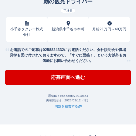
勤の観光ドライバー
正社員
小千谷タクシー株式
新潟県小千谷市本町
月給21万円～40万円
会社
お電話でのご応募は0258824332にお電話ください。会社説明会や職場
見学も受け付けれておりますので、「すぐに面接！」という方以外もお
気軽にお問い合わせください。
応募画面へ進む
原稿ID：
eaeea0f9730104a4
掲載開始日：
2026/03/12（木）
問題を報告する