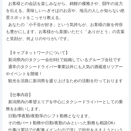
  お客様との会話を楽しみながら、錦鯉の優雅さや、闘牛の迫力
を伝える。美味しいへぎそばのお店や、地元の人しか知らない絶
景スポットをこっそり教える。

  あなたの「小千谷が好き」という気持ちが、お客様の旅を何倍
も豊かにします。お客様から直接いただく「ありがとう」の言葉
と笑顔が、何よりのやりがいです。

  【キャブネットワークについて】

  新潟県内のタクシー会社8社で組織しているグループ会社です

  通常のタクシードライバー事業以外にも人気の酒蔵巡りツアー
やイベントを開催！

  観光を活路に新潟県を盛り上げるための活動を行っております

  【仕事内容】

  新潟県内の希望エリアを中心にタクシードライバーとしての乗
務をお願いします。

  日勤/準夜勤/夜勤等のシフト勤務となります。

  その他パート勤務や日勤/夜勤のみといった勤務も相談OK♪

  仕事は電話での配車メインなので流しで街中をさまようという