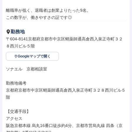
離職率が低く、退職者は創業よりたった9名。

この数字が、働きやすさの証です◎
勤務地
〒604-8141京都府京都市中京区蛸薬師通高倉西入泉正寺町３２
８西川ビル５階
Googleマップで開く
ソナエル　京都相談室

勤務地備考

京都府京都市中京区蛸薬師通高倉西入泉正寺町３２８西川ビル５
階

【交通手段】

アクセス

阪急京都本線 烏丸16番口徒歩約4分、京都市営烏丸線 四条（京