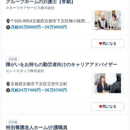
グループホームの介護士【常勤】
スターツケアサービス株式会社
〒600-8854京都府京都市下京区梅小路西中
町
月給26万8000円～29万9000円
気になる
正社員
障がいをお持ちの勤労者向けのキャリアアドバイザー
セントスタッフ株式会社
京都府京都市下京区立売中之町
月給24万7400円～36万6700円
気になる
正社員
特別養護老人ホーム/介護職員