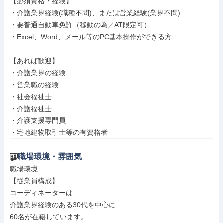
【必須資格・経験】

・介護業界経験(職種不問)、または営業経験(業界不問)

・要普通自動車免許（移動の為／AT限定可）

・Excel、Word、メール等のPC基本操作ができる方

【あれば歓迎】

・介護業界の経験

・営業職の経験

・社会福祉士

・介護福祉士

・介護支援専門員

・宅地建物取引士等の有資格者
職場環境・雰囲気
職場環境

【従業員構成】

コーディネーターは

介護業界経験のある30代を中心に

60名が在籍しています。
