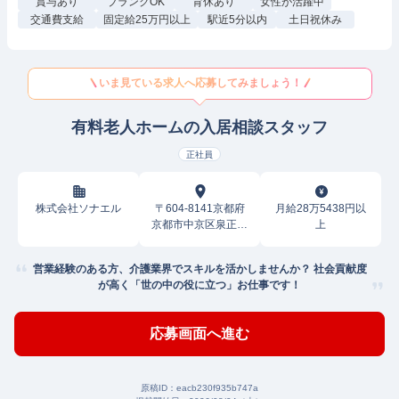
賞与あり
ブランクOK
育休あり
女性が活躍中
交通費支給
固定給25万円以上
駅近5分以内
土日祝休み
いま見ている求人へ応募してみましょう！
有料老人ホームの入居相談スタッフ
正社員
株式会社ソナエル
〒604-8141京都府
月給28万5438円以
京都市中京区泉正寺
上
町
営業経験のある方、介護業界でスキルを活かしませんか？ 社会貢献度
が高く「世の中の役に立つ」お仕事です！
応募画面へ進む
原稿ID：
eacb230f935b747a