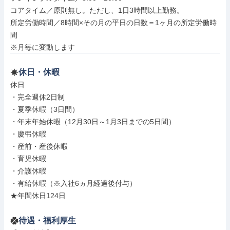
コアタイム／原則無し。ただし、1日3時間以上勤務。

所定労働時間／8時間×その月の平日の日数＝1ヶ月の所定労働時
間

※月毎に変動します
休日・休暇
休日

・完全週休2日制

・夏季休暇（3日間）

・年末年始休暇（12月30日～1月3日までの5日間）

・慶弔休暇

・産前・産後休暇

・育児休暇

・介護休暇

・有給休暇（※入社6ヵ月経過後付与）

★年間休日124日
待遇・福利厚生