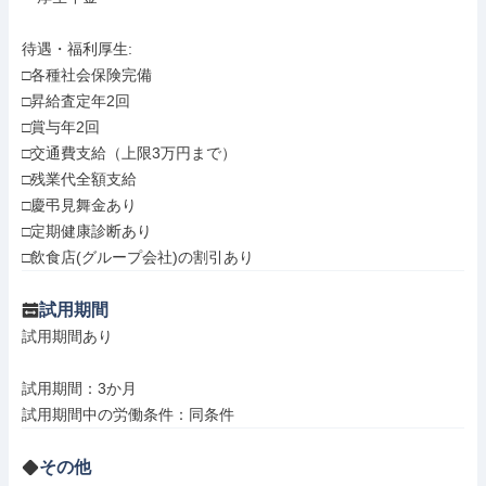
待遇・福利厚生: 

□各種社会保険完備

□昇給査定年2回

□賞与年2回

□交通費支給（上限3万円まで）

□残業代全額支給

□慶弔見舞金あり

□定期健康診断あり

□飲食店(グループ会社)の割引あり
試用期間
試用期間あり

試用期間：3か月

試用期間中の労働条件：同条件
その他