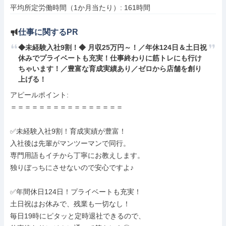
平均所定労働時間（1か月当たり）: 161時間
仕事に関するPR
◆未経験入社9割！◆ 月収25万円～！／年休124日＆土日祝
休みでプライベートも充実！仕事終わりに筋トレにも行け
ちゃいます！／豊富な育成実績あり／ゼロから店舗を創り
上げる！
アピールポイント: 

＝＝＝＝＝＝＝＝＝＝＝＝＝＝＝＝

✅未経験入社9割！育成実績が豊富！

入社後は先輩がマンツーマンで同行。

専門用語もイチから丁寧にお教えします。

独りぼっちにさせないので安心ですよ♪

✅年間休日124日！プライベートも充実！

土日祝はお休みで、残業も一切なし！

毎日19時にピタッと定時退社できるので、
