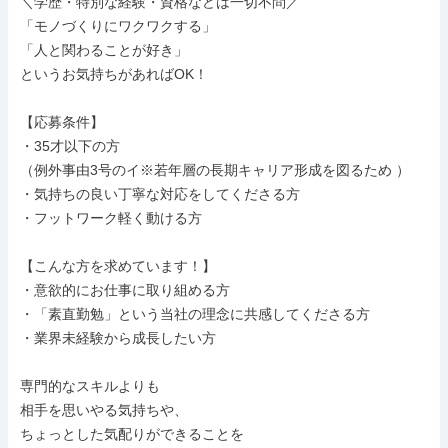
＼学歴・特別な経験・資格などは一切不問／

「モノづくりにワクワクする」

「人と関わることが好き」

というお気持ちがあればOK！

【応募条件】

・35才以下の方

（例外事由3号のイ※若年層の長期キャリア形成を図るため ）

・気持ちの良い丁寧な対応をしてくださる方

・フットワーク軽く動ける方

【こんな方を求めています！】

・意欲的にお仕事に取り組める方

・「素直勤勉」という当社の理念に共感してくださる方

・業界未経験から成長したい方

専門的なスキルよりも

相手を思いやる気持ちや、

ちょっとした気配りができることを
