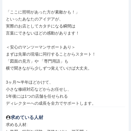
「ここに照明があった方が素敵かも！」

といったあなたのアイデアが、

実際のお店としてカタチになる瞬間は

言葉にできないほどの感動があります！

＜安心のマンツーマンサポートあり＞

まずは先輩の現場に同行することからスタート！

「図面の見方」や 「専門用語」も

横で聞きながら少しずつ覚えていけば大丈夫。

3ヶ月〜半年ほどかけて、

小さな修繕対応などからお任せし、

1年後には1つの店舗を任せられる

ディレクターへの成長を全力でサポートします。
求めている人材
求める人材: 
