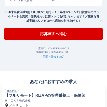
ィングス株式会社
町
◆未経験入社9割！◆ 月収25万円～！／年休124日＆土日祝休みでプラ
イベートも充実！仕事終わりに筋トレにも行けちゃいます！／豊富な育
成実績あり／ゼロから店舗を創り上げる！
応募画面へ進む
原稿ID：
e7fc925f9d4eb018
掲載開始日：
2026/04/24（金）
問題を報告する
あなたにおすすめの求人
業務委託
【フルリモート】RIZAPの管理栄養士・保健師
ＲＩＺＡＰ株式会社
フルリモート