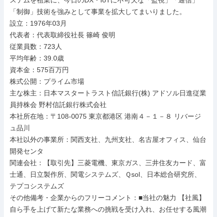
ステムを祖業に、今日のDX・IoTに不可欠な「監視」「通信」
「制御」技術を強みとして事業を拡大してまいりました。

設立：1976年03月

代表者：代表取締役社長 篠崎 俊明

従業員数：723人

平均年齢：39.0歳

資本金：575百万円

株式公開：プライム市場

主な株主：日本マスタートラスト信託銀行(株) アドソル日進従業
員持株会 野村信託銀行株式会社

本社所在地：〒108-0075 東京都港区 港南４－１－８ リバージ
ュ品川

本社以外の事業所：関西支社、九州支社、名古屋オフィス、仙台
開発センタ

関連会社：【取引先】三菱電機、東京ガス、三井住友カード、富
士通、日立製作所、関電システムズ、Ｑsol、日本総合研究所、
テプコシステムズ

その他備考・企業からのフリーコメント：■当社の魅力 【社風】
自ら手を上げて新たな業務への挑戦を受け入れ、お任せする風潮