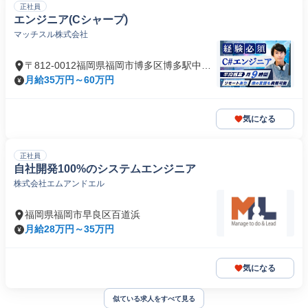
正社員
エンジニア(Cシャープ)
マッチスル株式会社
〒812-0012福岡県福岡市博多区博多駅中央
街
月給35万円～60万円
気になる
正社員
自社開発100%のシステムエンジニア
株式会社エムアンドエル
福岡県福岡市早良区百道浜
月給28万円～35万円
気になる
似ている求人をすべて見る