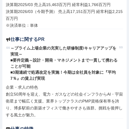
決算期2025/03 売上高15,463百万円 経常利益1,766百万円

決算期2026/03（今期予測） 売上高17,151百万円 経常利益2,215
百万円

※決済単位：単体
仕事に関するPR
～プライム上場企業の充実した研修制度/キャリアアップを
実現～

■要件定義～設計・開発・マネジメントまで一貫して携わる
ことが可能

■3期連続で処遇改定を実施！今期は全社員を対象に『平均
7％』の賃上げ実現
企業・求人の特色

創立50周年を迎え、電力・ガスなどの社会インフラからAI・宇宙
衛星まで幅広く支援。業界トップクラスのPMP資格保有率を誇
り、博多駅前の新築オフィスで働きやすさも抜群。挑戦を後押し
する風土が魅力。
仕事の特徴