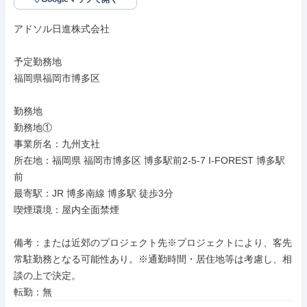
アドソル日進株式会社

予定勤務地

福岡県福岡市博多区

勤務地

勤務地①

事業所名：九州支社

所在地：福岡県 福岡市博多区 博多駅前2-5-7 I-FOREST 博多駅
前

最寄駅：JR 博多南線 博多駅 徒歩3分

喫煙環境：屋内全面禁煙

備考：または近郊のプロジェクト先※プロジェクトにより、客先
常駐勤務となる可能性あり。※通勤時間・居住地等は考慮し、相
談の上で決定。

転勤：無