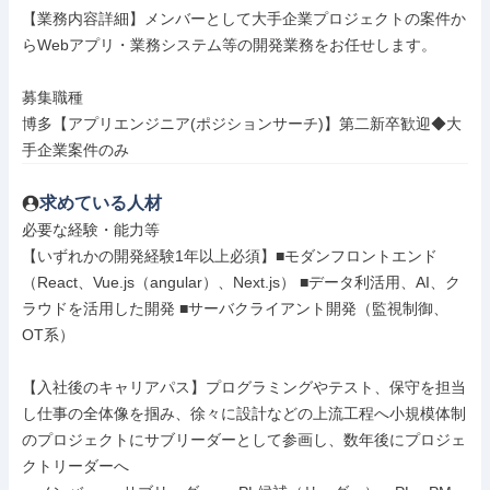
【業務内容詳細】メンバーとして大手企業プロジェクトの案件か
らWebアプリ・業務システム等の開発業務をお任せします。

募集職種

博多【アプリエンジニア(ポジションサーチ)】第二新卒歓迎◆大
手企業案件のみ
求めている人材
必要な経験・能力等

【いずれかの開発経験1年以上必須】■モダンフロントエンド
（React、Vue.js（angular）、Next.js） ■データ利活用、AI、ク
ラウドを活用した開発 ■サーバクライアント開発（監視制御、
OT系）

【入社後のキャリアパス】プログラミングやテスト、保守を担当
し仕事の全体像を掴み、徐々に設計などの上流工程へ小規模体制
のプロジェクトにサブリーダーとして参画し、数年後にプロジェ
クトリーダーへ
