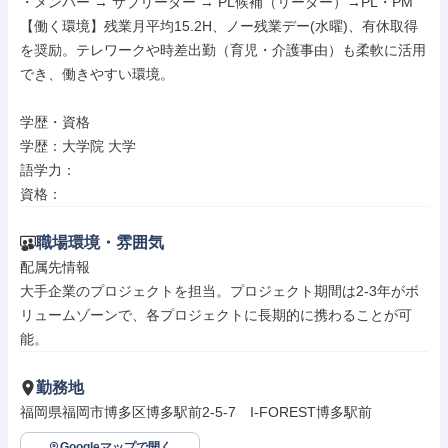
・メンバー → サブリーダー → PL候補（リーダー）→PL・PM

【働く環境】残業月平均15.2H、ノー残業デー(水曜)、有休取得
を奨励。テレワークや時差出勤（育児・介護事由）も柔軟に活用
でき、働きやすい環境。

学歴・資格

学歴：大学院 大学

語学力：

資格：
職場環境・雰囲気
配属先情報

大手企業のプロジェクトを担当。プロジェクト期間は2-3年がボ
リュームゾーンで、各プロジェクトに長期的に携わることが可
能。
勤務地
福岡県福岡市博多区博多駅前2-5-7　I-FOREST博多駅前
Googleマップで開く