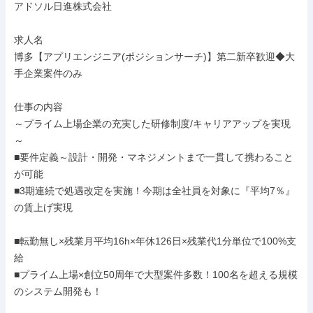
アドソル日進株式会社

求人名

博多【アプリエンジニア(ポジションサーチ)】第二新卒歓迎◆大
手企業案件のみ

仕事の内容

～プライム上場企業の充実した研修制度/キャリアアップを実現
～

■要件定義～設計・開発・マネジメントまで一貫して携わること
が可能

■3期連続で処遇改定を実施！今期は全社員を対象に『平均7％』
の賃上げ実現

■転勤無し×残業月平均16h×年休126日×残業代1分単位で100%支
給

■プライム上場×創立50周年で大型案件多数！100名を超える規模
のシステム開発も！
