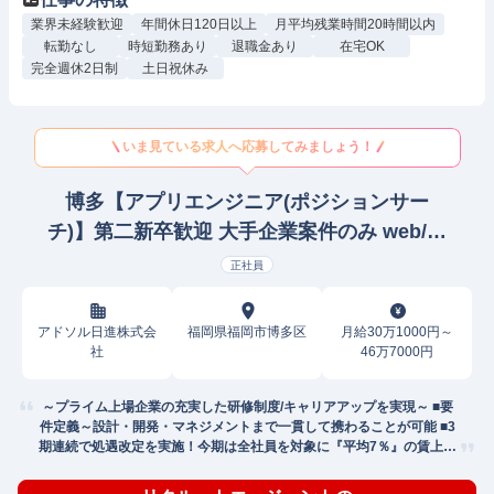
業界未経験歓迎
年間休日120日以上
月平均残業時間20時間以内
転勤なし
時短勤務あり
退職金あり
在宅OK
完全週休2日制
土日祝休み
いま見ている求人へ応募してみましょう！
博多【アプリエンジニア(ポジションサー
チ)】第二新卒歓迎 大手企業案件のみ web/オ
ープンプロジェクトリーダー
正社員
アドソル日進株式会
福岡県福岡市博多区
月給30万1000円～
社
46万7000円
～プライム上場企業の充実した研修制度/キャリアアップを実現～ ■要
件定義～設計・開発・マネジメントまで一貫して携わることが可能 ■3
期連続で処遇改定を実施！今期は全社員を対象に『平均7％』の賃上げ
実現