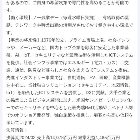
があるので、ご自身の希望次第で専門性を高めることが可能で
す。

【働く環境】ノー残業デー（毎週水曜日実施）、有給取得の奨
励、テレワークや時差出勤の活用がされており働きやすい環境で
す。

【事業の将来性】1976年設立、プライム市場上場。社会インフ
ラや、メーカーなど、国内トップ企業を顧客に安定した事業基
盤。AI、IoT、セキュリティなど最新技術を活用したICTシステム
を提供。社会インフラ事業ではエネルギー（電力・ガス）、交
通、通信、防災など暮らしと社会を支えるICTシステムを提供。
先進インダストリー事業では、自動運転、EV、医療、産業機器
を中心に、当社独自ソリューション（セキュリティ、地図情報、
IoT）を融合したICTシステムを提供し、DXに貢献。大手企業と
の協業によるビジネス展開に加え、米国サンノゼ・シリコンバレ
ーでのセキュリティを中心とした最先端R&D活動や、ベトナム等
でのオフショア開発等、独自施策を推進し、顧客から高い信頼を
頂いています。

決算情報：

決算期2024/03 売上高14,078百万円 経常利益1,485百万円
