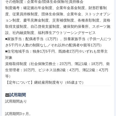
その他制度：企業年金/団体生命保険/社員持株会

制度備考：確定拠出年金制度、企業年金基金制度、財形貯蓄制
度、従業員持株制度、団体生命保険、企業年金、ストックオプシ
ョン制度、慶弔見舞金制度、災害補償制度、各種表彰制度、資格
取得支援制度、自己啓発支援制度、健保契約保養所、スポーツ施
設、社内融資制度、福利厚生アウトソーシングサービス

■家族手当：配偶者手当（1万円）、扶養家族手当（子供一人につ
き5千円※人数の制限なし／それ以外の配偶者や親等1万円）

■住宅地域手当：独身1万5千円、既婚者2万円※いずれも世帯主
対象

資格取得制度（社会保険労務士：23万円、簿記1級：18万円、衛
生管理者：10万円、ビジネス法務2級：4万円、簿記2級：4万円
等）

【定年について】継続雇用制度有り（65歳まで）
試用期間
試用期間あり

試用期間3ヶ月。