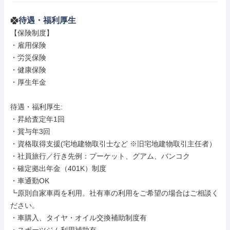
待遇・福利厚生
【保険制度】

・雇用保険

・労災保険

・健康保険

・厚生年金

待遇・福利厚生: 

・昇給査定年1回

・賞与年3回

・資格取得支援(宅地建物取引士など ※旧宅地建物取引主任者）

・社員旅行／行き先例：プーケット、グアム、バンコク

・確定拠出年金（401K）制度

・車通勤OK

┗原則自家車両を利用。社有車の利用をご希望の場合はご相談く
ださい。

・車購入、タイヤ・オイル交換補助制度有
