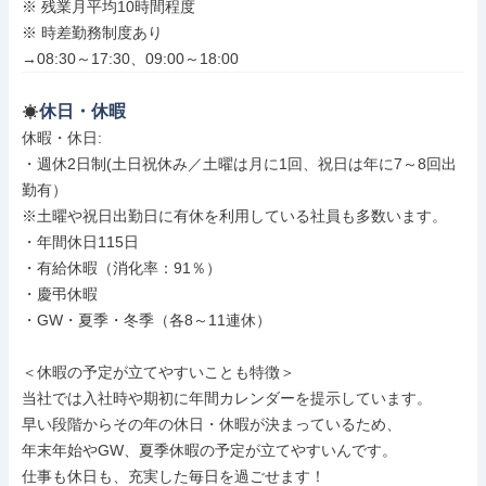
※ 残業月平均10時間程度

※ 時差勤務制度あり

→08:30～17:30、09:00～18:00
休日・休暇
休暇・休日: 

・週休2日制(土日祝休み／土曜は月に1回、祝日は年に7～8回出
勤有）

※土曜や祝日出勤日に有休を利用している社員も多数います。

・年間休日115日

・有給休暇（消化率：91％）

・慶弔休暇

・GW・夏季・冬季（各8～11連休）

＜休暇の予定が立てやすいことも特徴＞

当社では入社時や期初に年間カレンダーを提示しています。

早い段階からその年の休日・休暇が決まっているため、

年末年始やGW、夏季休暇の予定が立てやすいんです。

仕事も休日も、充実した毎日を過ごせます！