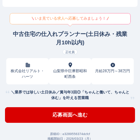
いま見ている求人へ応募してみましょう！
中古住宅の仕入れプランナー(土日休み・残業
月10h以内)
正社員
株式会社リアルト・
山梨県中巨摩郡昭和
月給28万円～38万円
ハーツ
町西条
＼業界では珍しい土日休み／賞与年3回◎「ちゃんと働いて、ちゃんと
休む」を叶える営業職
応募画面へ進む
原稿ID：
e3289556374dcfcf
掲載開始日：
2026/03/23（月）