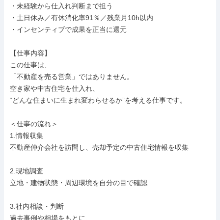
・未経験から仕入れ判断まで担う

・土日休み／有休消化率91％／残業月10h以内

・インセンティブで成果を正当に還元

【仕事内容】

この仕事は、

「不動産を売る営業」ではありません。

空き家や中古住宅を仕入れ、

“どんな住まいに生まれ変わらせるか”を考える仕事です。

＜仕事の流れ＞

1.情報収集

不動産仲介会社を訪問し、売却予定の中古住宅情報を収集

2.現地調査

立地・建物状態・周辺環境を自分の目で確認

3.社内相談・判断

過去事例や相場をもとに、
