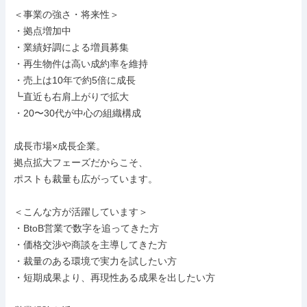
＜事業の強さ・将来性＞

・拠点増加中

・業績好調による増員募集

・再生物件は高い成約率を維持

・売上は10年で約5倍に成長

┗直近も右肩上がりで拡大

・20〜30代が中心の組織構成

成長市場×成長企業。

拠点拡大フェーズだからこそ、

ポストも裁量も広がっています。

＜こんな方が活躍しています＞

・BtoB営業で数字を追ってきた方

・価格交渉や商談を主導してきた方

・裁量のある環境で実力を試したい方

・短期成果より、再現性ある成果を出したい方
