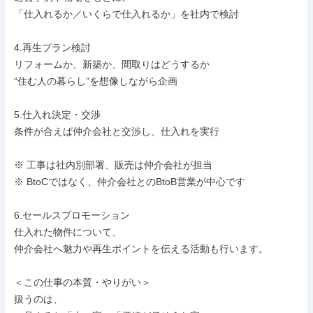
「仕入れるか／いくらで仕入れるか」を社内で検討

4.再生プラン検討

リフォームか、新築か、間取りはどうするか

“住む人の暮らし”を想像しながら企画

5.仕入れ決定・交渉

条件が合えば仲介会社と交渉し、仕入れを実行

※ 工事は社内別部署、販売は仲介会社が担当

※ BtoCではなく、仲介会社とのBtoB営業が中心です

6.セールスプロモーション

仕入れた物件について、

仲介会社へ魅力や再生ポイントを伝える活動も行います。

＜この仕事の本質・やりがい＞

扱うのは、
