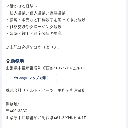
＜活かせる経験＞

・法人営業／個人営業／反響営業

・接客・販売など目標数字を追ってきた経験

・価格交渉やクロージング経験

・建築／施工／住宅関連の知識

※上記は必須ではありません。
勤務地
山梨県中巨摩郡昭和町西条461-2YHKビル1F
Googleマップで開く
株式会社リアルト・ハーツ　甲府昭和営業所

勤務地: 

〒409-3866

山梨県中巨摩郡昭和町西条461-2 YHKビル1F
