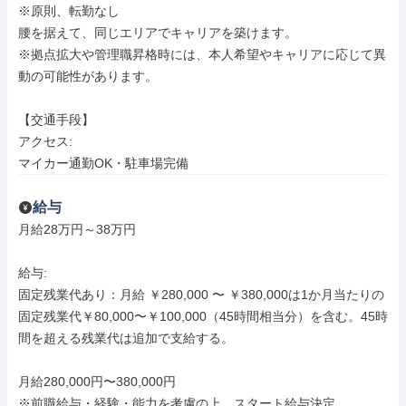
※原則、転勤なし

腰を据えて、同じエリアでキャリアを築けます。

※拠点拡大や管理職昇格時には、本人希望やキャリアに応じて異
動の可能性があります。

【交通手段】

アクセス: 

マイカー通勤OK・駐車場完備
給与
月給28万円～38万円

給与: 

固定残業代あり：月給 ￥280,000 〜 ￥380,000は1か月当たりの
固定残業代￥80,000〜￥100,000（45時間相当分）を含む。45時
間を超える残業代は追加で支給する。

月給280,000円〜380,000円

※前職給与・経験・能力を考慮の上、スタート給与決定
