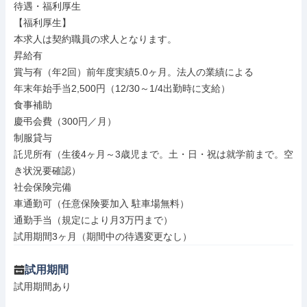
待遇・福利厚生

【福利厚生】

本求人は契約職員の求人となります。

昇給有

賞与有（年2回）前年度実績5.0ヶ月。法人の業績による

年末年始手当2,500円（12/30～1/4出勤時に支給）

食事補助

慶弔会費（300円／月）

制服貸与

託児所有（生後4ヶ月～3歳児まで。土・日・祝は就学前まで。空
き状況要確認）

社会保険完備

車通勤可（任意保険要加入 駐車場無料）

通勤手当（規定により月3万円まで）

試用期間3ヶ月（期間中の待遇変更なし）
試用期間
試用期間あり
