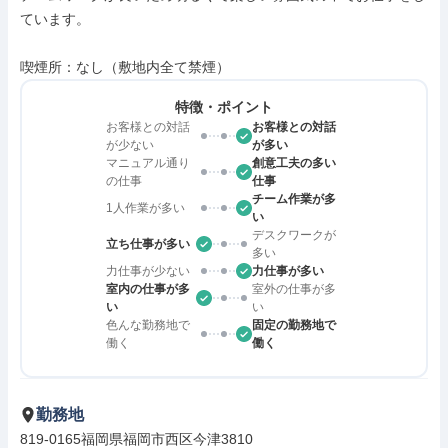
ています。

喫煙所：なし（敷地内全て禁煙）
特徴・ポイント
お客様との対話
お客様との対話
が少ない
が多い
マニュアル通り
創意工夫の多い
の仕事
仕事
チーム作業が多
1人作業が多い
い
デスクワークが
立ち仕事が多い
多い
力仕事が少ない
力仕事が多い
室内の仕事が多
室外の仕事が多
い
い
色んな勤務地で
固定の勤務地で
働く
働く
勤務地
819-0165福岡県福岡市西区今津3810