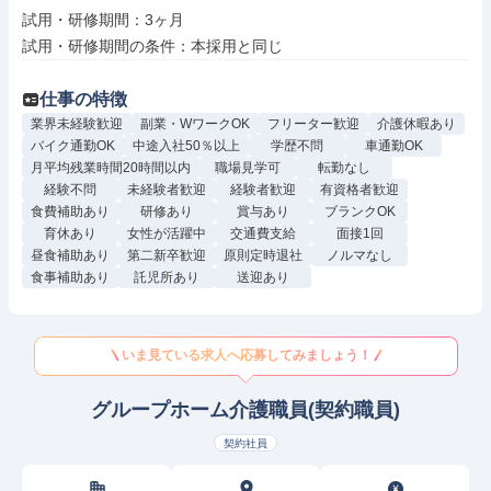
試用・研修期間：3ヶ月

仕事の特徴
業界未経験歓迎
副業・WワークOK
フリーター歓迎
介護休暇あり
バイク通勤OK
中途入社50％以上
学歴不問
車通勤OK
月平均残業時間20時間以内
職場見学可
転勤なし
経験不問
未経験者歓迎
経験者歓迎
有資格者歓迎
食費補助あり
研修あり
賞与あり
ブランクOK
育休あり
女性が活躍中
交通費支給
面接1回
昼食補助あり
第二新卒歓迎
原則定時退社
ノルマなし
食事補助あり
託児所あり
送迎あり
いま見ている求人へ応募してみましょう！
グループホーム介護職員(契約職員)
契約社員