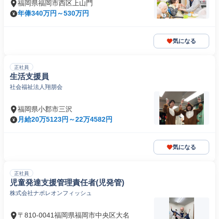
福岡県福岡市西区上山門
年俸340万円～530万円
気になる
正社員
生活支援員
社会福祉法人翔朋会
福岡県小郡市三沢
月給20万5123円～22万4582円
気になる
正社員
児童発達支援管理責任者(児発管)
株式会社ナポレオンフィッシュ
〒810-0041福岡県福岡市中央区大名