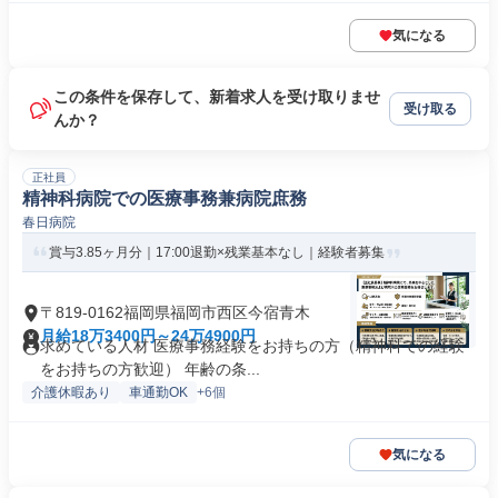
気になる
この条件を保存して、新着求人を受け取りませ
受け取る
んか？
正社員
精神科病院での医療事務兼病院庶務
春日病院
賞与3.85ヶ月分｜17:00退勤×残業基本なし｜経験者募集
〒819-0162福岡県福岡市西区今宿青木
月給18万3400円～24万4900円
求めている人材 医療事務経験をお持ちの方（精神科での経験
をお持ちの方歓迎） 年齢の条...
介護休暇あり
車通勤OK
+6個
気になる