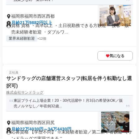
福岡県福岡市西区西都
月給21万9882円以上
資格 資格 ・高卒以上 ・土日祝勤務できる方歓迎 ・接客・販
売未経験者歓迎 ・ダブルワ...
業界未経験歓迎
+12個
気になる
正社員
サンドラッグの店舗運営スタッフ(転居を伴う転勤なし選
択可)
株式会社サンドラッグ
東証プライム上場企業！20・30代活躍中！月3日の希望休OK／販
売ノルマなし／年収例32歳...
福岡県福岡市西区田尻
月給22万4030円～34万4430円
応募資格 【学歴不問】 ※未経験者歓迎／第二新卒者歓迎 ＼サ
ンドラッグで実現できるこ...