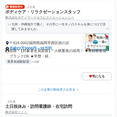
正社員
ボディケア・リラクゼーションスタッフ
株式会社ボディワークセラピストエージェンシー
九州・沖縄地方で働く。その手に一生モノのスキルを身につけて活
躍してみませんか。
〒819-0002福岡県福岡市西区姪の浜
月給22万3000円～35万円
資格 *【対象者全員面接】* 人柄重視の採用！ ★未経験歓迎・
ブランクOK ★学歴・経...
業界未経験歓迎
+11個
気になる
この企業の類似求人を見る
正社員
土日祝休み・訪問看護師・在宅訪問
株式会社ｔｔｔ