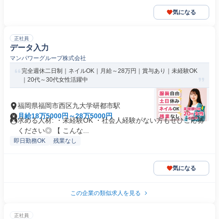
気になる
正社員
データ入力
マンパワーグループ株式会社
完全週休二日制｜ネイルOK｜月給～28万円｜賞与あり｜未経験OK
｜20代～30代女性活躍中
福岡県福岡市西区九大学研都市駅
月給18万5000円～28万5000円
求める人材: ・未経験OK ・社会人経験がない方もぜひご応募
ください◎ 【 こんな...
即日勤務OK
残業なし
気になる
この企業の類似求人を見る
正社員