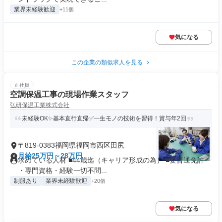
業界未経験歓迎
+11個
気になる
この企業の類似求人を見る
正社員
空調保温工事の現場作業スタッフ
弘研保温工業株式会社
未経験OK✨基本直行直帰✅一生モノの技術を習得！賞与年2回
〒819-0383福岡県福岡市西区田尻
月給25万円～28万円
求めている人材 ■44歳迄（キャリア形成の為） ■要普通免許
・専門資格・経験一切不問...
制服あり
業界未経験歓迎
+20個
気になる