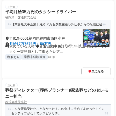
正社員
平均月給35万円のタクシードライバー
福岡第一交通株式会社
【業界最大手企業】月給50万も多数在籍◇外仕事からの転職歓迎
〒819-0001福岡県福岡市西区小戸
月給17万7576円～50万円
求めている人材 ◆普通自動車免許取得1年以上（必須） ◆タ
クシー乗務員として働きたい方...
制服あり
業界未経験歓迎
+33個
気になる
正社員
葬祭ディレクター(葬祭プランナー)/家族葬などのセレモ
ニー担当
株式会社天光社
こんな研修受けたことなかった！この会社に決めてよかった！イン
センティブがなくてホスピタリテ...