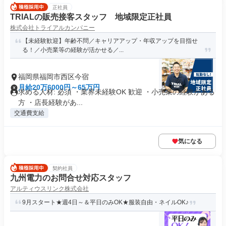
正社員
TRIALの販売接客スタッフ 地域限定正社員
株式会社トライアルカンパニー
【未経験歓迎】年齢不問／キャリアアップ・年収アップを目指せ
る！／小売業等の経験が活かせる／...
福岡県福岡市西区今宿
月給20万6000円～65万円
求める人材: 必須 ・業界未経験OK 歓迎 ・小売業の経験がある
方 ・店長経験があ...
交通費支給
気になる
契約社員
九州電力のお問合せ対応スタッフ
アルティウスリンク株式会社
9月スタート★週4日～＆平日のみOK★服装自由・ネイルOK♪