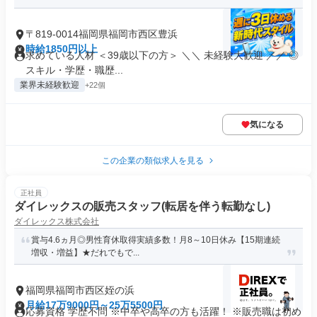
〒819-0014福岡県福岡市西区豊浜
時給1850円以上
求めている人材 ＜39歳以下の方＞ ＼＼ 未経験大歓迎 ／／ ◎
スキル・学歴・職歴...
業界未経験歓迎
+22個
気になる
この企業の類似求人を見る
正社員
ダイレックスの販売スタッフ(転居を伴う転勤なし)
ダイレックス株式会社
賞与4.6ヵ月◎男性育休取得実績多数！月8～10日休み【15期連続
増収・増益】★だれでもで...
福岡県福岡市西区姪の浜
月給17万9000円～25万5500円
応募資格 学歴不問 ※中卒や高卒の方も活躍！ ※販売職は初め