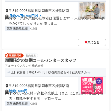
〒819-0006福岡県福岡市西区姪浜駅南
月給26万9700円以上
資格 ・業界/業務の経験者は優遇します ・未経験者には、時間
をかけてしっかりと研修しま...
業界未経験歓迎
+19個
気になる
契約社員
期間限定の短期コールセンタースタッフ
アルティウスリンク株式会社
土日祝休み｜時給1,400円｜扶養内勤務も可｜姪浜駅チカ
〒819-0006福岡県福岡市西区姪浜駅南
時給1400円
求めている人材 ✅高校卒業以上（またはこれと同等以上の能
力・技能を有する者） ✅ローマ...
業界未経験歓迎
+26個