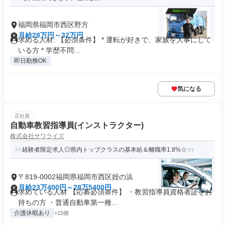
福岡県福岡市西区野方
月給28万円～32万円
求める人材: 【必須条件】 * 運転が好きで、家族を大事にして
いる方 * 学歴不問...
即日勤務OK
気になる
正社員
自動車教習指導員(インストラクター)
株式会社サワライズ
経験者限定求人◎県内トップクラスの基本給＆離職率1.8%☆
〒819-0002福岡県福岡市西区姪の浜
月給23万400円～28万5400円
求めている人材 【応募必須条件】 ・教習指導員資格者証をお
持ちの方 ・普通自動車第一種...
介護休暇あり
+15個