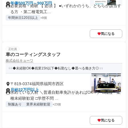
年俸500万円～900万円
必要資格・経験 【 必須 】 ●いずれかのうち、どちらか該当す
る方 ・第二種電気工...
年間休日120日以上
+8個
気になる
正社員
車のコーティングスタッフ
株式会社キョーワ
◆未経験OK◆残業15h以下◆転勤なし◆選べる働き方◎
〒819-0374福岡県福岡市西区
月給22万円以上
求めている人材 ＼普通自動車免許があればOK！／ □職種・業
種未経験歓迎 □学歴不問 ...
制服あり
業界未経験歓迎
+23個
気になる