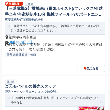
正社員
【三菱電機G】機械設計(電気ホイスト)/フレックス/引越
手当有/今宿駅徒歩10分 機械フィールド/サポートエンジ
三菱電機FA産業機器株式会社
ニア
三菱電機グループの安定基盤のもと、福岡県にて電気ホイストの設
計・開発をご担当いただきます。...
福岡県福岡市西区
月給30万円以上
必要な経験・能力等 【必須】機械設計の実務経験※入社後は
OJTを通じ、製品知識を習得い...
業界未経験歓迎
+6個
気になる
正社員
楽天モバイルの販売スタッフ
楽天トータルソリューションズ株式会社
【35歳以下の限定募集】賞与2回+インセンティブ支給/転勤なし/ノ
ルマなし