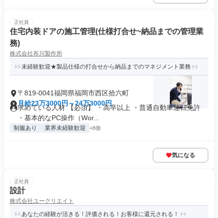
正社員
住宅内装ドアの施工管理(仕様打合せ~納品までの管理業
務)
株式会社布川製作所
未経験歓迎★製品仕様の打合せから納品までのマネジメント業務
〒819-0041福岡県福岡市西区拾六町
月給23万3000円～24万3000円
求めている人材 【必須】 ・高卒以上 ・普通自動車運転免許
・基本的なPC操作（Wor...
制服あり
業界未経験歓迎
+8個
気になる
正社員
設計
株式会社ユークリエイト
あなたの経験が活きる！評価される！お客様に還元される！