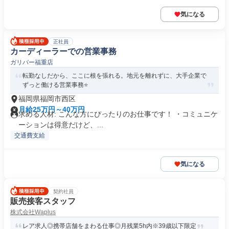
気になる
正社員
カーディーラーでの営業事務
ガリバー福重店
転勤なしだから、ここに根を張れる。地元を離れずに、大手企業で
ずっと働ける営業事務⭐
福岡県福岡市西区
月給25万円～40万円
求める人材: こんな方にぴったりのお仕事です！ ・コミュニケ
ーションは得意だけど、...
交通費支給
気になる
契約社員
販売接客スタッフ
株式会社Waplus
レア求人◎携帯店舗をまわる仕事◎月残業5h内※39歳以下限定