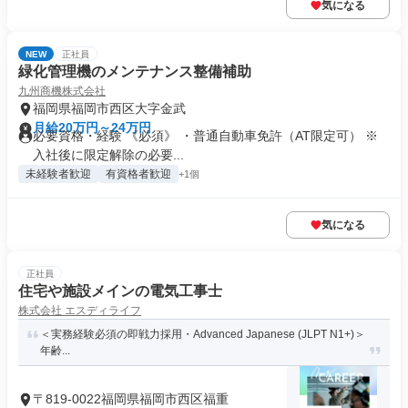
気になる
NEW
正社員
緑化管理機のメンテナンス整備補助
九州商機株式会社
福岡県福岡市西区大字金武
月給20万円～24万円
必要資格・経験 《必須》 ・普通自動車免許（AT限定可） ※
入社後に限定解除の必要...
未経験者歓迎
有資格者歓迎
+1個
気になる
正社員
住宅や施設メインの電気工事士
株式会社 エスディライフ
＜実務経験必須の即戦力採用・Advanced Japanese (JLPT N1+)＞
年齢...
〒819-0022福岡県福岡市西区福重