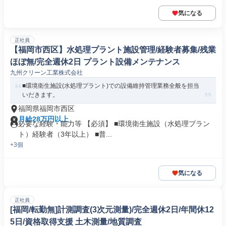
気になる
正社員
【福岡市西区】水処理プラント施設管理/経験者募集/残業
ほぼ無/完全週休2日 プラント設備メンテナンス
九州クリーン工業株式会社
■環境衛生施設(水処理プラント)での設備維持管理業務全般を担当
いだきます。
福岡県福岡市西区
月給28万円以上
必要な経験・能力等 【必須】 ■環境衛生施設（水処理プラン
ト）経験者（3年以上） ■普...
+3個
気になる
正社員
[福岡/転勤無]計測調査(3次元測量)/完全週休2日/年間休12
5日/資格取得支援 土木測量/地質調査