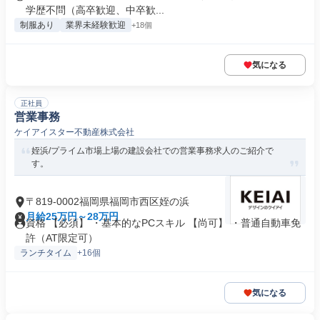
学歴不問（高卒歓迎、中卒歓...
制服あり
業界未経験歓迎
+18個
気になる
正社員
営業事務
ケイアイスター不動産株式会社
姪浜/プライム市場上場の建設会社での営業事務求人のご紹介で
す。
〒819-0002福岡県福岡市西区姪の浜
月給25万円～28万円
資格 【必須】 ・基本的なPCスキル 【尚可】 ・普通自動車免
許（AT限定可）
ランチタイム
+16個
気になる