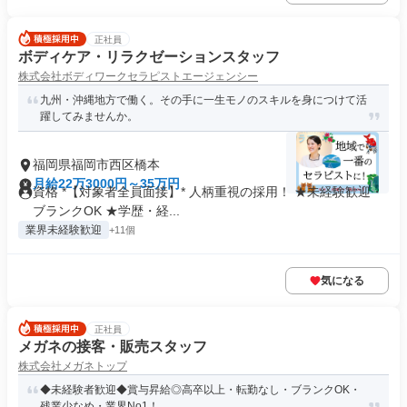
正社員
ボディケア・リラクゼーションスタッフ
株式会社ボディワークセラピストエージェンシー
九州・沖縄地方で働く。その手に一生モノのスキルを身につけて活
躍してみませんか。
福岡県福岡市西区橋本
月給22万3000円～35万円
資格 *【対象者全員面接】* 人柄重視の採用！ ★未経験歓迎・
ブランクOK ★学歴・経...
業界未経験歓迎
+11個
気になる
正社員
メガネの接客・販売スタッフ
株式会社メガネトップ
◆未経験者歓迎◆賞与昇給◎高卒以上・転勤なし・ブランクOK・
残業少なめ・業界No1！