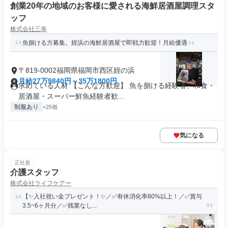
創業20年の地域のお客様に愛される海鮮居酒屋調理スタ
ッフ
株式会社三幸
魚捌ける方募集。姪浜の海鮮居酒屋で即戦力歓迎！月給優遇
〒819-0002福岡県福岡市西区姪の浜
月給27万9840円～35万1800円
求めている人材 【こんな方歓迎】 魚を捌ける経験者、和食・
居酒屋・スーパー鮮魚経験者歓...
制服あり
+25個
気になる
正社員
介護スタッフ
株式会社ライフケアー
【✨入社祝い金プレゼント！✨／✅有休消化率80%以上！／✅賞与
3.5~6ヶ月分／✅残業なし...