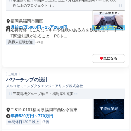
車通勤可能！年間休日125日以上・月残業9時間以内・年間90,000
件以上のプロジェクト（...
福岡県福岡市西区
月給23万5000円～25万2000円
応募資格 【こんなスキルや経験のある方を歓迎します！】・I
T関連知識があること・PCト...
業界未経験歓迎
+24個
気になる
正社員
パワーチップの設計
メルコセミコンダクタエンジニアリング株式会社
三菱電機グループ/休日・福利厚生充実
〒819-0161福岡県福岡市西区今宿東
年俸520万円～770万円
年間休日120日以上
+7個