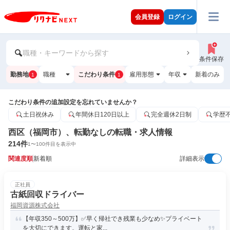
会員登録
ログイン
職種・キーワードから探す
条件保存
勤務地
職種
こだわり条件
雇用形態
年収
新着のみ
1
1
こだわり条件の追加設定を忘れていませんか？
土日祝休み
年間休日120日以上
完全週休2日制
学歴
西区（福岡市）、転勤なしの転職・求人情報
214
件
1
〜
100
件目を表示中
関連度順
新着順
詳細表示
正社員
古紙回収ドライバー
福岡資源株式会社
【年収350～500万】✅早く帰社でき残業も少なめ✨プライベート
を大切にできます。運転と家...