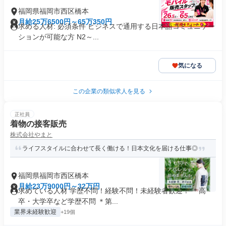
福岡県福岡市西区橋本
月給25万6500円～65万350円
求める人材: 必須条件 ビジネスで通用する日本語コミュニケー
ションが可能な方 N2～...
気になる
この企業の類似求人を見る
正社員
着物の接客販売
株式会社やまと
ライフスタイルに合わせて長く働ける！日本文化を届ける仕事◎
福岡県福岡市西区橋本
月給23万9000円～32万円
求めている人材 学歴不問！経験不問！未経験者歓迎！ ＊高
卒・大学卒など学歴不問 ＊第...
業界未経験歓迎
+19個