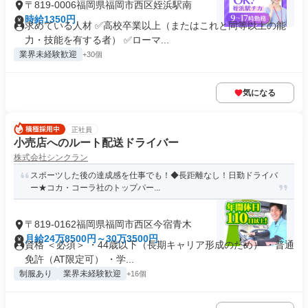
〒819-0006福岡県福岡市西区姪浜駅南
時給1350円
求めている人材 ✅高校卒業以上（またはこれと同等以上の能
力・技能を有する者） ✅ローマ...
業界未経験歓迎
+30個
気になる
正社員
小売店へのルート配送ドライバー
株式会社シンクラン
スポーツした後の達成感を仕事でも！◆長距離なし！日勤ドライバ
ー★コカ・コーラ社のトップパー...
〒819-0162福岡県福岡市西区今宿青木
月給24万8500円～30万3500円
資格 ＜必須＞ ・44歳以下（長期キャリア形成のため） ・普通
免許（AT限定可） ・学...
制服あり
業界未経験歓迎
+16個