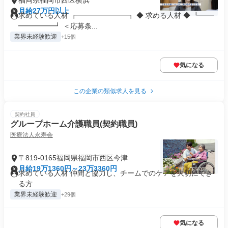
福岡県福岡市西区横浜
月給27万円以上
求めている人材 ┏━━━━━━━┓ ◆ 求める人材 ◆ ┗━━
━━━━━┛ ＜応募条...
業界未経験歓迎
+15個
気になる
この企業の類似求人を見る
契約社員
グループホーム介護職員(契約職員)
医療法人永寿会
〒819-0165福岡県福岡市西区今津
月給19万1360円～23万3360円
求めている人材 仲間と協力し、チームでのケアを大切にでき
る方
業界未経験歓迎
+29個
気になる