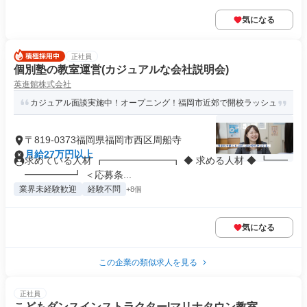
気になる
正社員
個別塾の教室運営(カジュアルな会社説明会)
英進館株式会社
カジュアル面談実施中！オープニング！福岡市近郊で開校ラッシュ
〒819-0373福岡県福岡市西区周船寺
月給27万円以上
求めている人材 ┏━━━━━━━┓ ◆ 求める人材 ◆ ┗━━
━━━━━┛ ＜応募条...
業界未経験歓迎
経験不問
+8個
気になる
この企業の類似求人を見る
正社員
こどもダンスインストラクター|マリナタウン教室