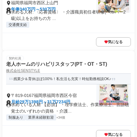
福岡県福岡市西区上山門
年俸340万円～530万円
求める人材: 〈応募資格〉 ・介護職員初任者研修(ヘルパー2
級)以上をお持ちの方 ...
交通費支給
気になる
契約社員
老人ホームのリハビリスタッフ(PT・OT・ST)
株式会社SENSTYLE
残業少＆育休ほぼ100%！私生活も充実！時短勤務相談OK♪
〒819-0167福岡県福岡市西区今宿
月給29万1398円～31万7234円
求めている人材 【必須】 ・理学療法士、作業療法士、言語聴
覚士のいずれかの資格 ・介護...
制服あり
業界未経験歓迎
+34個
気になる