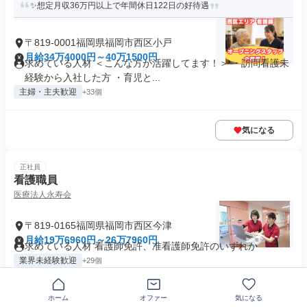
✨想定月収36万円以上で年間休日122日の好待遇
〒819-0001福岡県福岡市西区小戸
月給34万4000円～40万1500円
求めている人材 ＜こんな方が活躍してます！＞ ・訪問看護未
経験から入社した方 ・育児と...
主婦・主夫歓迎
+33個
気になる
正社員
看護職員
医療法人永寿会
〒819-0165福岡県福岡市西区今津
月給19万6960円～26万7960円
求めている人材 看護師免許、准看護師免許のいずれか
業界未経験歓迎
+29個
ホーム
オファー
気になる
気になる