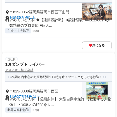
〒819-0052福岡県福岡市西区下山門
月給30万円以上
求めている人材 ◆【建築設計職】 ■設計経験1年以上の方 ■少
数精鋭のプロ集団 ■個人...
主婦・主夫歓迎
+30個
気になる
正社員
10tダンプドライバー
アスミオ．株式会社
福岡市内中心の短距離配送✨17時定時！ブランクある方も歓迎！
〒819-0038福岡県福岡市西区
月給27万98円以上
求めている人材 【必須条件】 大型自動車免許 【歓迎する人物
像】 ・家庭との時間を大...
業界未経験歓迎
+17個