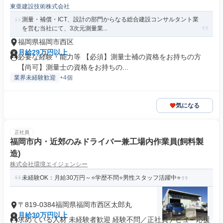
東亜建設技術株式会社
測量・補償・ICT、設計の部門からなる総合建設コンサルタント業
を営む当社にて、3次元測量業...
福岡県福岡市西区
月給29万円以上
必要な経験・能力等 【必須】測量士補の資格をお持ちの方
【尚可】測量士の資格をお持ちの...
業界未経験歓迎
+4個
気になる
正社員
福岡市内・近郊のみドライバー兼工場内作業員(飼料製
造)
株式会社環境エイジェンシー
未経験OK：月給30万円～⭐学歴不問⭐男性スタッフ活躍中⭐
〒819-0384福岡県福岡市西区太郎丸
月給30万円以上
求めている人材 未経験者歓迎 経験不問／正社員デビュー応援