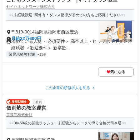
セイハネットワーク株式会社
未経験歓迎!!研修有＊ダンス指導が初めての方もご応募ください
〒819-0014福岡県福岡市西区豊浜
月給22万600円
求めている人材 ＜必須要件＞ 高卒以上・ヒップホップダンス
経験者 ＜歓迎要件＞ 新卒歓...
業界未経験歓迎
+13個
気になる
この企業の類似求人を見る
正社員
個別塾の教室運営
英進館株式会社
3年50校の開校ラッシュ！未経験からデータで導く合格の司令塔