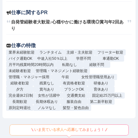
仕事に関するPR
自発管経験者大歓迎♪心穏やかに働ける環境◎賞与年2回あ
り
仕事の特徴
業界未経験歓迎
ランチタイム
主婦・主夫歓迎
フリーター歓迎
バイク通勤OK
中途入社50％以上
学歴不問
車通勤OK
月平均残業時間20時間以内
転勤なし
経験不問
未経験者歓迎
管理職・マネジメント経験歓迎
管理職・マネジャー採用
午前
女性管理職登用あり
経験者歓迎
残業なし
有資格者歓迎
研修あり
夕方
賞与あり
ブランクOK
育休あり
完全週休2日制
女性が活躍中
交通費支給
固定給25万円以上
長期歓迎
長期休暇あり
服装自由
第二新卒歓迎
原則定時退社
ノルマなし
髪型・髪色自由
いま見ている求人へ応募してみましょう！