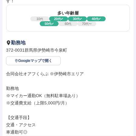
す！
多い年齢層
10
20
30
40
代
代
代
代
50
60
70
代
代
代〜
勤務地
372-0031群馬県伊勢崎市今泉町
Googleマップで開く
合同会社オアフくらぶ ※伊勢崎市エリア

勤務地

※マイカー通勤OK（無料駐車場あり）

※交通費支給（上限5,000円/月）

【交通手段】

交通・アクセス

車通勤可◎