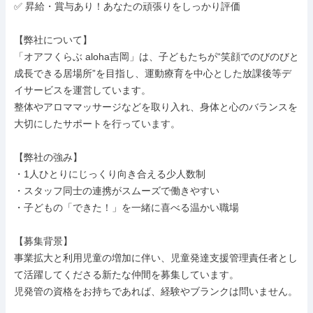
✅ 昇給・賞与あり！あなたの頑張りをしっかり評価

【弊社について】

「オアフくらぶ aloha吉岡」は、子どもたちが“笑顔でのびのびと
成長できる居場所”を目指し、運動療育を中心とした放課後等デ
イサービスを運営しています。

整体やアロママッサージなどを取り入れ、身体と心のバランスを
大切にしたサポートを行っています。

【弊社の強み】

・1人ひとりにじっくり向き合える少人数制

・スタッフ同士の連携がスムーズで働きやすい

・子どもの「できた！」を一緒に喜べる温かい職場

【募集背景】

事業拡大と利用児童の増加に伴い、児童発達支援管理責任者とし
て活躍してくださる新たな仲間を募集しています。

児発管の資格をお持ちであれば、経験やブランクは問いません。
