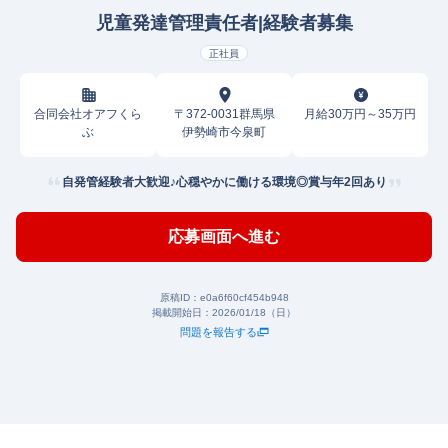
児童発達管理責任者|経験者募集
正社員
合同会社オアフくら
〒372-0031群馬県
月給30万円～35万円
ぶ
伊勢崎市今泉町
自発管経験者大歓迎♪心穏やかに働ける環境◎賞与年2回あり
応募画面へ進む
原稿ID：
e0a6f60cf454b948
掲載開始日：
2026/01/18（日）
問題を報告する