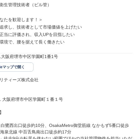
衛生管理技術者（ビル管）

なたを歓迎します！＞

追求し、技術者として市場価値を上げたい

正当に評価され、収入UPを目指したい

環境で、腰を据えて長く働きたい
231大阪府堺市中区学園町1番1号
gleマップで開く
リティーズ株式会社

231 大阪府堺市中区学園町１番１号



白鷺西出口徒歩約10分、OsakaMetro御堂筋線 なかもず5番口徒歩
南海泉北線 中百舌鳥南出口徒歩約17分

」徒歩9分※転居を伴わない範囲でほかの当社管理物件を担当いただ