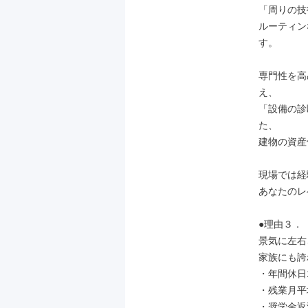
「周りの技
ルーティン
す。

専門性を高
え、

「設備の診
た、

建物の資産
現場では経
あなたのレ
●理由３．
景気に左右
家族にも誇
・年間休日1
・残業月平均
・奨学金返