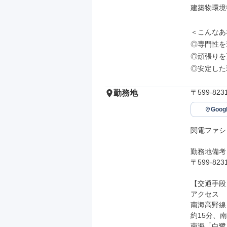
建築物環境
＜こんなあ
◎専門性を
◎頑張りを
◎安定した
〒599-8
勤務地
Goo
関電ファシ
勤務地備考

〒599-8
【交通手段】
アクセス

南海高野線 
約15分、
南海「白鷺