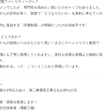
、関電ファシリティーズへ？

メンでしたが、専門性を高めたい想いとのギャップがありました。

からの評判が良く、面接で「どうなりたいか」を真剣に考えてくれ
与に直結する『評価制度』が明確だったのが決め手です。

てどうですか？

たちの技術レベルがとにかく高い！まさにスペシャリスト集団で
僕にも丁寧に指導してくれますし、休日も待遇も前職より格段に良
た。

報われる』って、こういうことかと実感しています。


験が1年以上あり、第二種電気工事士をお持ちの方

験・資格を歓迎します＞

主任技術者（電験三種）
