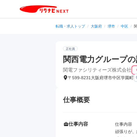
転職・求人トップ
/
大阪府
/
堺市
/
中区
/
正社員
関西電力グループの
関電ファシリティーズ株式会社
〒599-8231大阪府堺市中区学園町
仕事概要
仕事内容
仕事内容

頑張りが、