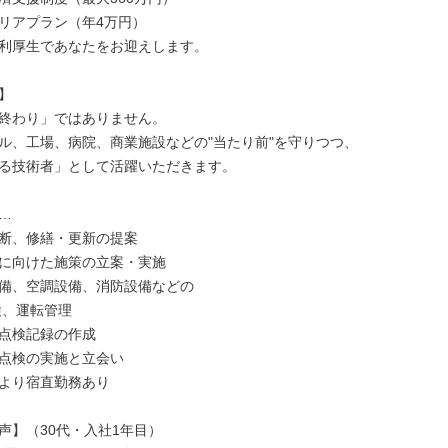
リアプラン（年4万円）

利厚生であなたをお迎えします。



終わり」ではありません。

ル、工場、病院、商業施設などの"当たり前"を守りつつ、

る技術者」として活躍いただきます。



断、修繕・更新の提案

に向けた施策の立案・実施

備、空調設備、消防設備などの

点検記録の作成

点検の実施と立会い

より宿直勤務あり

声】（30代・入社1年目）
