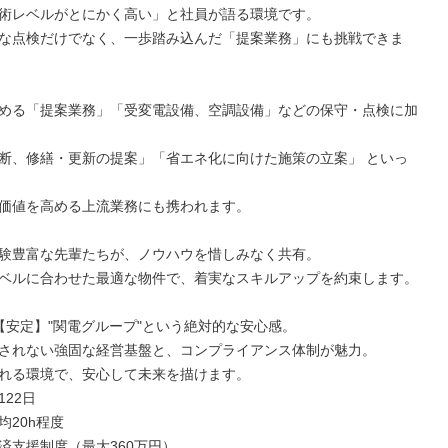
術レベルがとにかく高い」と社員が語る環境です。

な点検だけでなく、一歩踏み込んだ「提案業務」にも挑戦できま
める「提案業務」「受変電設備、空調設備」などの保守・点検に加
断、修繕・更新の提案」「省エネ化に向けた施策の立案」 といっ
価値を高める上流業務にも携われます。

験豊富な先輩たちが、ノウハウを惜しみなく共有。

ベルに合わせた最適な物件で、着実なスキルアップを約束します。

【安定】"関電グループ"という絶対的な安心感。

されない強固な経営基盤と、コンプライアンス体制が魅力。

れる環境で、安心して未来を描けます。

22日

20h程度

済支援制度（最大360万円）
