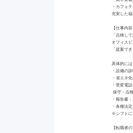
・カフェテ
充実した福
【仕事内容】
「点検して
オフィスビ
「提案でき
具体的には…
・設備の診
・省エネ化
・受変電設
 保守・点検、運転管理

・報告書・
・各種法定
※シフトに
【転職者の