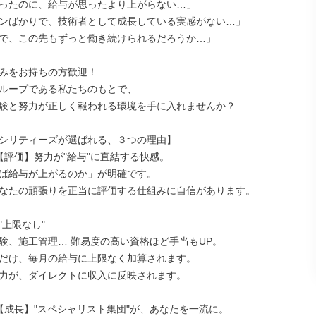
ったのに、給与が思ったより上がらない…」

ンばかりで、技術者として成長している実感がない…」

で、この先もずっと働き続けられるだろうか…」

みをお持ちの方歓迎！

ループである私たちのもとで、

験と努力が正しく報われる環境を手に入れませんか？

シリティーズが選ばれる、３つの理由】

【評価】努力が"給与"に直結する快感。

ば給与が上がるのか」が明確です。

なたの頑張りを正当に評価する仕組みに自信があります。

上限なし"

験、施工管理… 難易度の高い資格ほど手当もUP。

だけ、毎月の給与に上限なく加算されます。

力が、ダイレクトに収入に反映されます。

【成長】"スペシャリスト集団"が、あなたを一流に。
