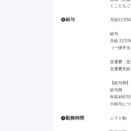
くこともご
給与
月給21万50
給与

月給 21万5
（一律手当
交通費：交
交通費支給

【給与例】

給与例

年収400万
※給与につ
勤務時間
シフト制
