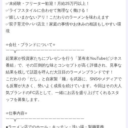
✅未経験・フリーター歓迎！月給25万円以上！

✅ライフスタイルに合わせて無理なく働ける！

✅嬉しいまかないアリ！こだわりのラーメンを味わえます

✅双子育児中パパ店主！家庭の事情やお休みの相談もしやすい環
境

⭐会社・ブランドについて⭐

￣￣V￣￣￣￣￣￣￣￣￣￣￣￣￣￣￣￣￣

起業家が投資家たちにプレゼンを行う「某有名YouTubeビジネス
番組」で、その圧倒的な味とコンセプトが高く評価され、見事な
結果を残して話題を呼んだ大注目のラーメンブランドです！

こだわりの「だし」と自家製「麺」を武器に、SNSやメディアで
も反響が大きく、勢いよく成長を続けています。今回はその大人
気ブランドのFC店として、一緒にお店を盛り上げてくれるスタ
ッフを募集します。

⭐仕事内容⭐

￣￣V￣￣￣￣￣￣￣￣￣￣￣￣￣￣￣￣￣

●ラーメン店でのホール・キッチン・洗い場・製麺業務
