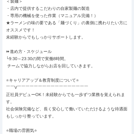
＜製麺＞

・店内で提供するこだわりの自家製麺の製造

・専用の機械を使った作業（マニュアル完備！）

★ラーメンの味の要である「麺づくり」の裏側に携わりたい方に
オススメです！

未経験からでもしっかりサポートします。

⏩進め方・スケジュール

└9:30～23:30の間で実働8時間。

 チームで協力しながらお店を回していきます。

⭐キャリアアップ＆教育制度について⭐

￣￣V￣￣￣￣￣￣￣￣￣￣￣￣￣￣￣￣￣

正社員デビューOK！未経験からでも一歩ずつ業務を覚えられま
す。

社会保険完備など、長く安心して働いていただけるような待遇面
もしっかり整っています。

⭐職場の雰囲気⭐
