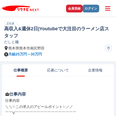
会員登録
ログイン
正社員
高収入&週休2日|Youtubeで大注目のラーメン店ス
タッフ
だしと麺
熊本県熊本市南区野田
月給25万円～30万円
仕事概要
応募について
企業情報
仕事内容
仕事内容

＼＼✨この求人のアピールポイント✨／／

￣￣V￣￣￣￣￣￣￣￣￣￣￣￣￣￣￣￣￣
