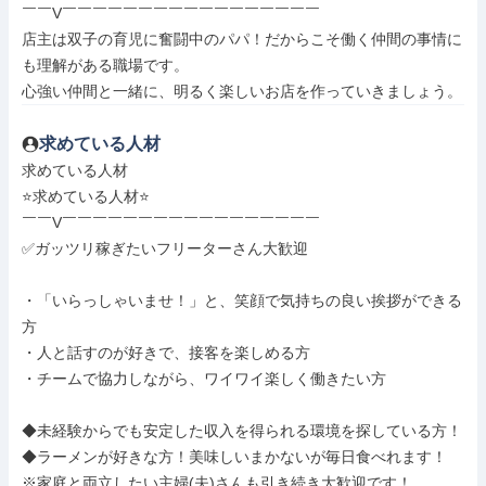
￣￣V￣￣￣￣￣￣￣￣￣￣￣￣￣￣￣￣￣

店主は双子の育児に奮闘中のパパ！だからこそ働く仲間の事情に
も理解がある職場です。

心強い仲間と一緒に、明るく楽しいお店を作っていきましょう。
求めている人材
求めている人材

⭐求めている人材⭐

￣￣V￣￣￣￣￣￣￣￣￣￣￣￣￣￣￣￣￣

✅ガッツリ稼ぎたいフリーターさん大歓迎

・「いらっしゃいませ！」と、笑顔で気持ちの良い挨拶ができる
方

・人と話すのが好きで、接客を楽しめる方

・チームで協力しながら、ワイワイ楽しく働きたい方

◆未経験からでも安定した収入を得られる環境を探している方！

◆ラーメンが好きな方！美味しいまかないが毎日食べれます！

※家庭と両立したい主婦(夫)さんも引き続き大歓迎です！