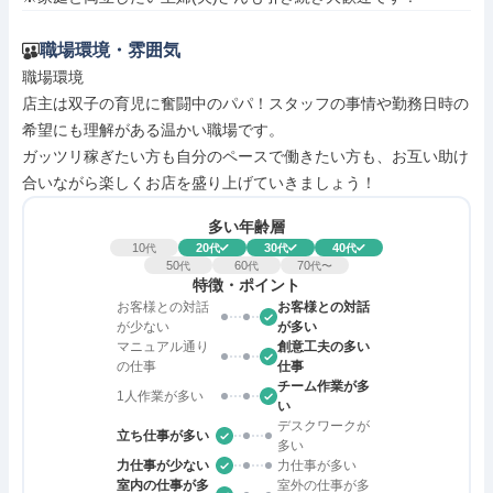
職場環境・雰囲気
職場環境

店主は双子の育児に奮闘中のパパ！スタッフの事情や勤務日時の
希望にも理解がある温かい職場です。

ガッツリ稼ぎたい方も自分のペースで働きたい方も、お互い助け
合いながら楽しくお店を盛り上げていきましょう！
多い年齢層
10
20
30
40
代
代
代
代
50
60
70
代
代
代〜
特徴・ポイント
お客様との対話
お客様との対話
が少ない
が多い
マニュアル通り
創意工夫の多い
の仕事
仕事
チーム作業が多
1人作業が多い
い
デスクワークが
立ち仕事が多い
多い
力仕事が少ない
力仕事が多い
室内の仕事が多
室外の仕事が多