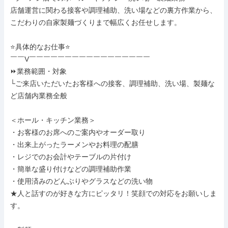
店舗運営に関わる接客や調理補助、洗い場などの裏方作業から、
こだわりの自家製麺づくりまで幅広くお任せします。

⭐具体的なお仕事⭐

￣￣V￣￣￣￣￣￣￣￣￣￣￣￣￣￣￣￣￣

⏩業務範囲・対象

└ご来店いただいたお客様への接客、調理補助、洗い場、製麺な
ど店舗内業務全般

＜ホール・キッチン業務＞

・お客様のお席へのご案内やオーダー取り

・出来上がったラーメンやお料理の配膳

・レジでのお会計やテーブルの片付け

・簡単な盛り付けなどの調理補助作業

・使用済みのどんぶりやグラスなどの洗い物

★人と話すのが好きな方にピッタリ！笑顔での対応をお願いしま
す。
