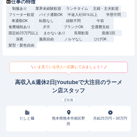
仕事の特徴
制服あり
業界未経験歓迎
ランチタイム
主婦・主夫歓迎
フリーター歓迎
バイク通勤OK
中途入社50％以上
学歴不問
車通勤OK
転勤なし
経験不問
午前
食費補助あり
夕方
ブランクOK
交通費支給
固定給25万円以上
まかないあり
長期歓迎
面接1回
深夜
服装自由
ノルマなし
ひげOK
髪型・髪色自由
いま見ている求人へ応募してみましょう！
高収入&週休2日|Youtubeで大注目のラーメ
ン店スタッフ
正社員
だしと麺
熊本県熊本市南区野
月給25万円～30万円
田