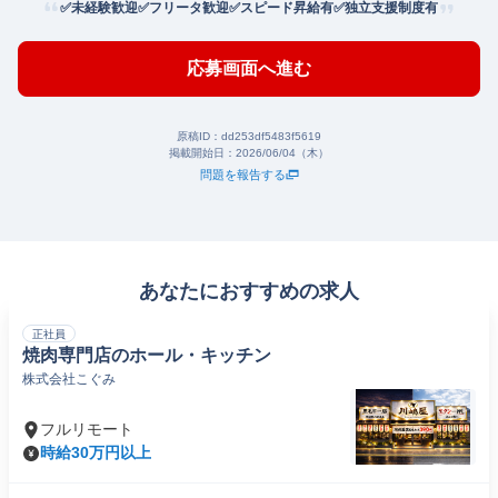
✅未経験歓迎✅フリータ歓迎✅スピード昇給有✅独立支援制度有
応募画面へ進む
原稿ID：
dd253df5483f5619
掲載開始日：
2026/06/04（木）
問題を報告する
あなたにおすすめの求人
正社員
焼肉専門店のホール・キッチン
株式会社こぐみ
フルリモート
時給30万円以上