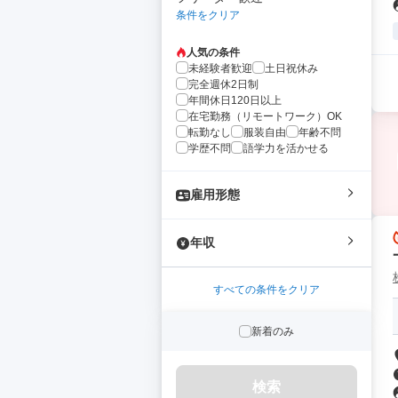
条件をクリア
人気の条件
未経験者歓迎
土日祝休み
完全週休2日制
年間休日120日以上
在宅勤務（リモートワーク）OK
転勤なし
服装自由
年齢不問
学歴不問
語学力を活かせる
雇用形態
年収
すべての条件をクリア
新着のみ
検索