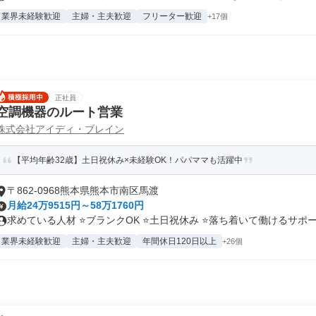
業界未経験歓迎
主婦・主夫歓迎
フリーター歓迎
+17個
正社員
空調機器のルート営業
株式会社アイディ・ブレイン
【平均年齢32歳】土日祝休み×未経験OK！パパママも活躍中
〒862-0968熊本県熊本市南区馬渡
月給24万9515円～58万1760円
求めている人材 ⭐ブランクOK ⭐土日祝休み ⭐落ち着いて働けるサポー.
業界未経験歓迎
主婦・主夫歓迎
年間休日120日以上
+26個