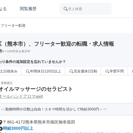
なる
閲覧履歴
求人検索
フリーター歓迎
区（熊本市）、フリーター歓迎の転職・求人情報
件
1
〜
100
件目を表示中
わり条件の追加設定を忘れていませんか？
土日祝休み
年間休日120日以上
完全週休2日制
学歴不問
業務委託
オイルマッサージのセラピスト
オールハンドアロマwell
勤務時間や日数は自由！スキマ時間を活かして時給3000円～
〒861-4172熊本県熊本市南区御幸笛田
時給3000円以上