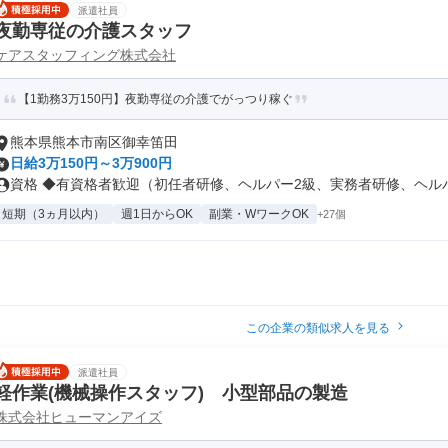
派遣社員
夜勤専従の介護スタッフ
ケアスタッフィング株式会社
【1勤務3万150円】夜勤専従の介護でがっつり稼ぐ
熊本県熊本市南区御幸笛田
日給3万150円～3万900円
資格 ◆有資格者歓迎（初任者研修、ヘルパー2級、実務者研修、ヘルパー
短期（3ヵ月以内）
週1日からOK
副業・WワークOK
+27個
この企業の類似求人を見る
派遣社員
軽作業(機械操作スタッフ) 小型部品の製造
株式会社ヒューマンアイズ