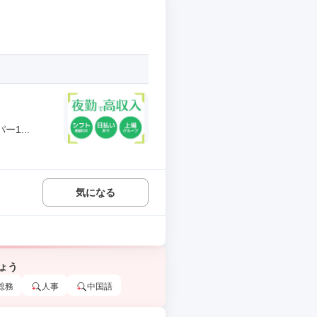
1...
気になる
ょう
総務
人事
中国語