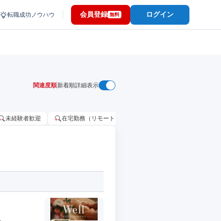
会員登録
ログイン
転職成功ノウハウ
無料
関連度順
新着順
詳細表示
未経験者歓迎
在宅勤務（リモートワーク）OK
家賃補助・住宅手当