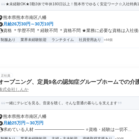
★未経験OK★3勤3休で年休180日以上！熊本市でゆるく安定ワーク☆入社特典
熊本県熊本市南区八幡
月給26万30円～30万10円
資格 ＊学歴不問 ＊経験不問 ＊資格不問 ★業務に必要な資格は入社後に.
制服あり
業界未経験歓迎
ランチタイム
社員登用あり
+44個
正社員
オープニング、定員9名の認知症グループホームでの介
株式会社しんか
一緒にテレビを見る。音楽を聴く。そんな普通の暮らしを支えます
熊本県熊本市南区八幡
月給25万円～30万円
求めている人材 ──────────────── ⭐資格・経験は一切不...
制服あり
業界未経験歓迎
主婦・主夫歓迎
資格取得支援あり
+30個