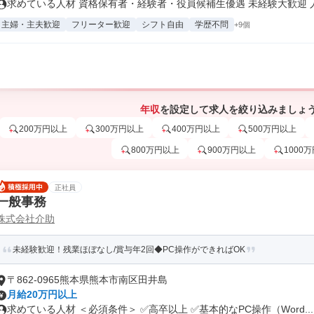
求めている人材 資格保有者・経験者・役員候補生優遇 未経験大歓迎 人と
主婦・主夫歓迎
フリーター歓迎
シフト自由
学歴不問
+9個
年収
を設定して求人を絞り込みましょ
200万円以上
300万円以上
400万円以上
500万円以上
800万円以上
900万円以上
1000
正社員
一般事務
株式会社介助
未経験歓迎！残業ほぼなし/賞与年2回◆PC操作ができればOK
〒862-0965熊本県熊本市南区田井島
月給20万円以上
求めている人材 ＜必須条件＞ ✅高卒以上 ✅基本的なPC操作（Word...