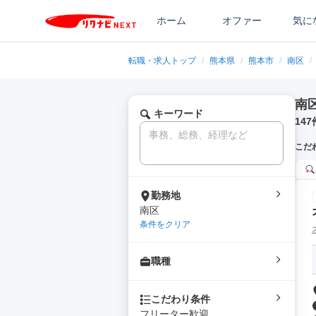
ホーム
オファー
気に
転職・求人トップ
/
熊本県
/
熊本市
/
南区
/
南
キーワード
147
こだ
勤務地
南区
条件をクリア
職種
こだわり条件
フリーター歓迎