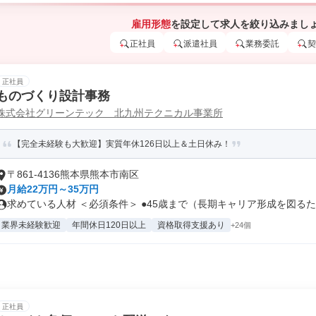
雇用形態
を設定して求人を絞り込みまし
正社員
派遣社員
業務委託
契
正社員
ものづくり設計事務
株式会社グリーンテック 北九州テクニカル事業所
【完全未経験も大歓迎】実質年休126日以上＆土日休み！
〒861-4136熊本県熊本市南区
月給22万円～35万円
求めている人材 ＜必須条件＞ ●45歳まで（長期キャリア形成を図るため
業界未経験歓迎
年間休日120日以上
資格取得支援あり
+24個
正社員