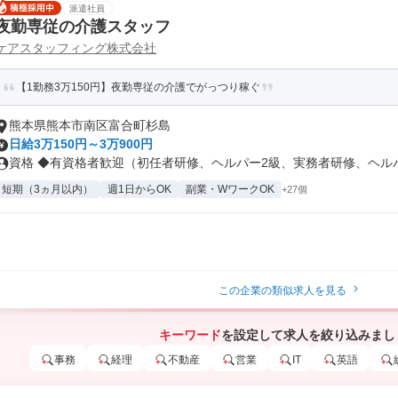
派遣社員
夜勤専従の介護スタッフ
ケアスタッフィング株式会社
【1勤務3万150円】夜勤専従の介護でがっつり稼ぐ
熊本県熊本市南区富合町杉島
日給3万150円～3万900円
資格 ◆有資格者歓迎（初任者研修、ヘルパー2級、実務者研修、ヘルパー
短期（3ヵ月以内）
週1日からOK
副業・WワークOK
+27個
この企業の類似求人を見る
キーワード
を設定して求人を絞り込みまし
事務
経理
不動産
営業
IT
英語