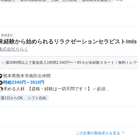
業務委託
未経験から始められるリラクゼーションセラピスト/mls
株式会社りらく
週30時間以上で最低収入1時間2,340円〜！85％が未経験スタート！無料トレで一
熊本県熊本市南区出仲間
時給2340円～3510円
求める人材: 【資格・経験は一切不問です！】 ✅必須...
週1日からOK
シフト自由
この企業の類似求人を見る