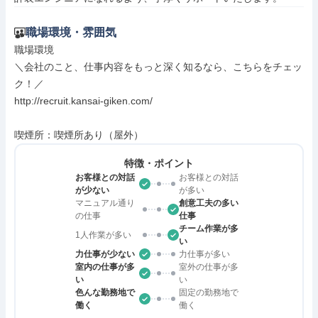
職場環境・雰囲気
職場環境

＼会社のこと、仕事内容をもっと深く知るなら、こちらをチェッ
ク！／

http://recruit.kansai-giken.com/

喫煙所：喫煙所あり（屋外）
特徴・ポイント
お客様との対話
お客様との対話
が少ない
が多い
マニュアル通り
創意工夫の多い
の仕事
仕事
チーム作業が多
1人作業が多い
い
力仕事が少ない
力仕事が多い
室内の仕事が多
室外の仕事が多
い
い
色んな勤務地で
固定の勤務地で
働く
働く