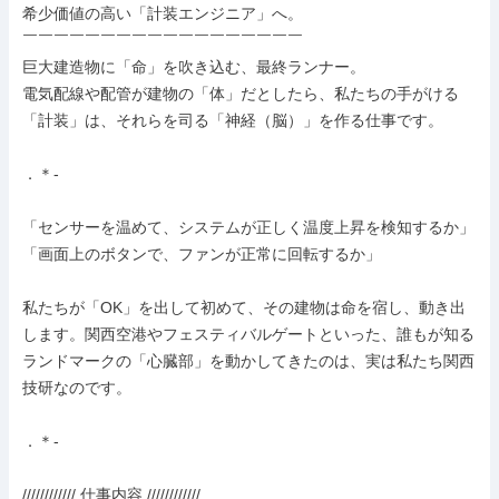
希少価値の高い「計装エンジニア」へ。

￣￣￣￣￣￣￣￣￣￣￣￣￣￣￣￣￣￣

巨大建造物に「命」を吹き込む、最終ランナー。

電気配線や配管が建物の「体」だとしたら、私たちの手がける
「計装」は、それらを司る「神経（脳）」を作る仕事です。

．＊-

「センサーを温めて、システムが正しく温度上昇を検知するか」

「画面上のボタンで、ファンが正常に回転するか」

私たちが「OK」を出して初めて、その建物は命を宿し、動き出
します。関西空港やフェスティバルゲートといった、誰もが知る
ランドマークの「心臓部」を動かしてきたのは、実は私たち関西
技研なのです。

．＊-

//////////// 仕事内容 ////////////
