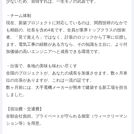
少ないため、習得すれば、一生モノの武器です。

・チーム体制

現在、新築プロジェクトに対応しているのは、関西技研のなかで
も精鋭の、社長を含め4名です。全員が業界トップクラスの技術
者。「見て覚えろ」ではなく、計装のロジックから丁寧に伝授し
ます。電気工事の経験がある方なら、その知識を土台に、より付
加価値の高いエンジニアへと成長できる環境です。

・出張で、各地の美味も味わい尽くす

全国のプロジェクトが、あなたの成長を加速させます。数ヶ月単
位の出張がありますが、これは一流の証です。

数ヶ月前には、大手電機メーカーが熊本で建築する新工場を担当
しました。

【宿泊費・交通費】

全額会社負担。プライベートが守られる個室（ウィークリーマン
ション等）を用意。
