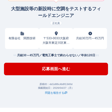
大型施設等の新設時に空調をテストするフィ
ールドエンジニア
正社員
有限会社 関西技研
〒533-0033大阪府
月給30万円～45万円
大阪市東淀川区東中
島
月給30～45万円／電気工事士で終わらせない／年休120日
応募画面へ進む
原稿ID：
dd1d86c4b8f1340d
掲載開始日：
2026/04/27（月）
問題を報告する