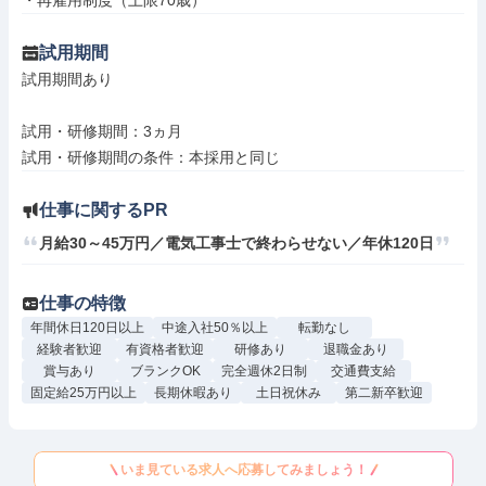
・再雇用制度（上限70歳）
試用期間
試用期間あり

試用・研修期間：3ヵ月

仕事に関するPR
月給30～45万円／電気工事士で終わらせない／年休120日
仕事の特徴
年間休日120日以上
中途入社50％以上
転勤なし
経験者歓迎
有資格者歓迎
研修あり
退職金あり
賞与あり
ブランクOK
完全週休2日制
交通費支給
固定給25万円以上
長期休暇あり
土日祝休み
第二新卒歓迎
いま見ている求人へ応募してみましょう！