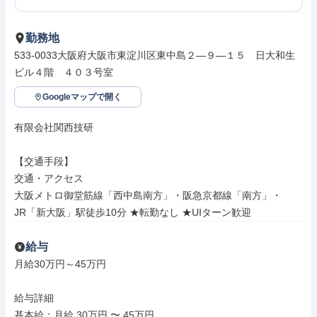
勤務地
533-0033大阪府大阪市東淀川区東中島２―９―１５　日大和生
ビル４階　４０３号室
Googleマップで開く
有限会社関西技研

【交通手段】

交通・アクセス

大阪メトロ御堂筋線「西中島南方」・阪急京都線「南方」・
JR「新大阪」駅徒歩10分 ★転勤なし ★UIターン歓迎
給与
月給30万円～45万円

給与詳細

基本給：月給 30万円 〜 45万円
