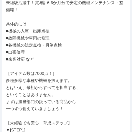
未経験活躍中！賞与計6.6か月分で安定の機械メンテナンス・整
備職！

具体的には

■機械の入庫・出庫点検

■故障機械や車両の修理

■各機械の法定点検・月例点検

■出張修理

■来客対応 など

［アイテム数は7000点！］

多種多様な車種や機械を扱えます。

とはいえ、最初からすべてを担当する、

ということはありません。

まずは担当部門の扱っている商品から

一つずつ覚えていきましょう！

【未経験でも安心！育成ステップ】

▼[STEP1]
