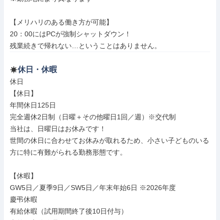
【メリハリのある働き方が可能】

20：00にはPCが強制シャットダウン！

残業続きで帰れない…ということはありません。
休日・休暇
休日

【休日】

年間休日125日

完全週休2日制（日曜＋その他曜日1回／週）※交代制

当社は、日曜日はお休みです！

世間の休日に合わせてお休みが取れるため、小さい子どものいる
方に特に有難がられる勤務形態です。

【休暇】

GW5日／夏季9日／SW5日／年末年始6日 ※2026年度

慶弔休暇

有給休暇（試用期間終了後10日付与）
