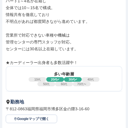
パート1～4名が在籍し

全体では10～15名で構成。

情報共有を徹底しており

不明点があれば都度聞きながら進めています。

営業所で対応できない車種や機械は

管理センターの専門スタッフが対応。

センターには30名以上在籍しています。

★カーディーラー出身者も多数活躍中！
多い年齢層
10
20
30
40
代
代
代
代
50
60
70
代
代
代〜
勤務地
〒812-0863福岡県福岡市博多区金の隈3-16-60
Googleマップで開く