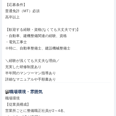
【応募条件】

普通免許（MT）必須

高卒以上

【歓迎する経験・資格(なくても大丈夫です)】

・自動車、建機整備関連の経験、資格

・電気工事士

※特に、自動車整備士、建設機械整備士

＼経験が浅くても大丈夫な理由／

充実した研修制度あり

半年間のマンツーマン指導あり

詳細なマニュアルや手順書あり
職場環境・雰囲気
職場環境

【従業員構成】

営業所ごとに整備職正社員が2～4名、
