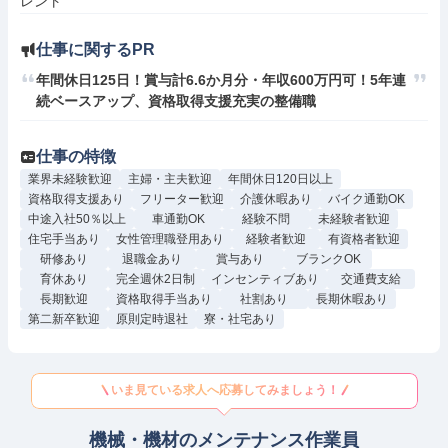
レント
仕事に関するPR
年間休日125日！賞与計6.6か月分・年収600万円可！5年連
続ベースアップ、資格取得支援充実の整備職
仕事の特徴
業界未経験歓迎
主婦・主夫歓迎
年間休日120日以上
資格取得支援あり
フリーター歓迎
介護休暇あり
バイク通勤OK
中途入社50％以上
車通勤OK
経験不問
未経験者歓迎
住宅手当あり
女性管理職登用あり
経験者歓迎
有資格者歓迎
研修あり
退職金あり
賞与あり
ブランクOK
育休あり
完全週休2日制
インセンティブあり
交通費支給
長期歓迎
資格取得手当あり
社割あり
長期休暇あり
第二新卒歓迎
原則定時退社
寮・社宅あり
いま見ている求人へ応募してみましょう！
機械・機材のメンテナンス作業員