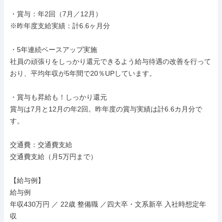
・賞与：年2回（7月／12月）

※昨年度支給実績：計6.6ヶ月分

・5年連続ベースアップ実施

社員の頑張りをしっかり還元できるよう給与待遇の改善を行って
おり、平均年収が5年間で20％UPしています。

・賞与も昇給も！しっかり還元

賞与は7月と12月の年2回。昨年度の賞与実績は計6.6カ月分で
す。

交通費：交通費支給

交通費支給（月5万円まで）

【給与例】

給与例

年収430万円 ／ 22歳 整備職 ／四大卒・文系新卒 入社時想定年
収
