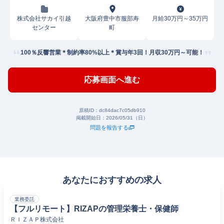
株式会社サカイ引越
大阪府豊中市服部寿
月給30万円～35万円
センター
町
100％反響営業＊制約率80%以上＊賞与年3回！月収30万円～可能！
応募画面へ進む
原稿ID：
dc84dac7c05db910
掲載開始日：
2026/05/31（日）
問題を報告する
あなたにおすすめの求人
業務委託
【フルリモート】RIZAPの管理栄養士・保健師
ＲＩＺＡＰ株式会社