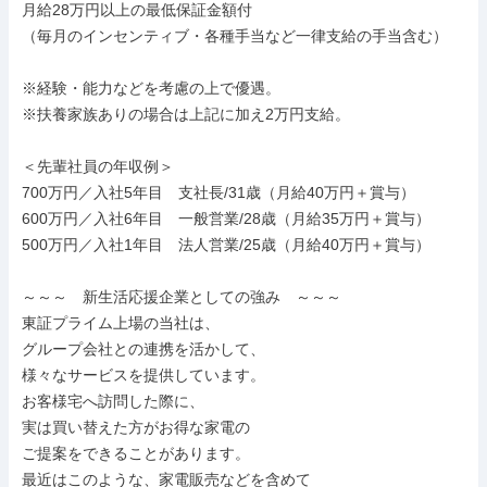
月給28万円以上の最低保証金額付

（毎月のインセンティブ・各種手当など一律支給の手当含む）

※経験・能力などを考慮の上で優遇。

※扶養家族ありの場合は上記に加え2万円支給。

＜先輩社員の年収例＞

700万円／入社5年目　支社長/31歳（月給40万円＋賞与）

600万円／入社6年目　一般営業/28歳（月給35万円＋賞与）

500万円／入社1年目　法人営業/25歳（月給40万円＋賞与）

～～～　新生活応援企業としての強み　～～～

東証プライム上場の当社は、

グループ会社との連携を活かして、

様々なサービスを提供しています。

お客様宅へ訪問した際に、

実は買い替えた方がお得な家電の

ご提案をできることがあります。

最近はこのような、家電販売などを含めて
