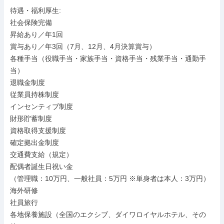
待遇・福利厚生: 

社会保険完備

昇給あり／年1回

賞与あり／年3回（7月、12月、4月決算賞与）

各種手当（役職手当・家族手当・資格手当・残業手当・通勤手
当）

退職金制度

従業員持株制度

インセンティブ制度

財形貯蓄制度

資格取得支援制度

確定拠出金制度

交通費支給（規定）

配偶者誕生日祝い金

（管理職：10万円、一般社員：5万円 ※単身者は本人：3万円）

海外研修

社員旅行

各地保養施設（全国のエクシブ、ダイワロイヤルホテル、その