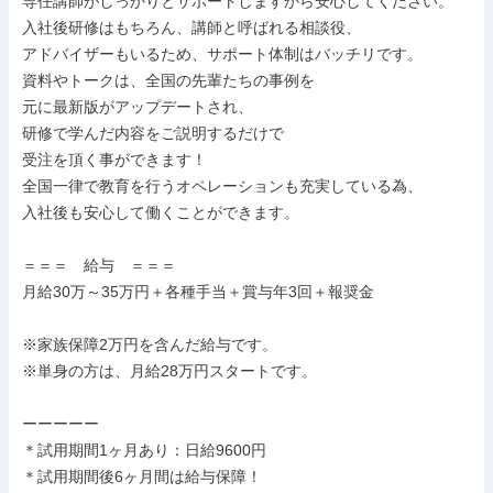
専任講師がしっかりとサポートしますから安心してください。

入社後研修はもちろん、講師と呼ばれる相談役、

アドバイザーもいるため、サポート体制はバッチリです。

資料やトークは、全国の先輩たちの事例を

元に最新版がアップデートされ、

研修で学んだ内容をご説明するだけで

受注を頂く事ができます！

全国一律で教育を行うオペレーションも充実している為、

入社後も安心して働くことができます。

＝＝＝　給与　＝＝＝

月給30万～35万円＋各種手当＋賞与年3回＋報奨金

※家族保障2万円を含んだ給与です。

※単身の方は、月給28万円スタートです。

ーーーーー

＊試用期間1ヶ月あり：日給9600円

＊試用期間後6ヶ月間は給与保障！
