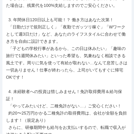
た場合は、残業代を100%支給しますのでご安心ください。

  3. 年間休日120日以上も可能！？ 働き方はあなた次第！

  「日勤だけで規則正しく」「夜勤でガッツリ稼ぐ」「Wワーク
として週3日だけ」など、あなたのライフスタイルに合わせて働
き方を自由に設計できます。

  「子どもの学校行事があるから、この日は休みたい」「趣味の
旅行で1週間休みたい」といった希望も、気兼ねなく相談できる
風土です。周りに気を使って有給が取れない…なんて息苦しさは
一切ありません！仕事が終わったら、上司がいてもすぐに帰宅
OKです！

  4. 未経験者への投資は惜しみません！免許取得費用＆給与保
証！

  「やってみたいけど、二種免許がない…」ご安心ください！

  約20〜25万円かかる二種免許の取得費用は、会社が全額を負担
します！（規定あり）

  さらに、研修期間中も給与をお支払いするので、転職で収入が