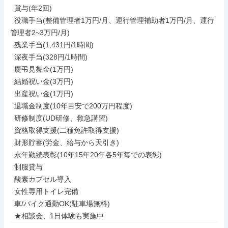
  賞与(年2回)

  役職手当(整備管理者1万円/月、運行管理補助者1万円/月、運行
管理者2~3万円/月)

  残業手当(1,431円/1時間)

  深夜手当(328円/1時間)

  慶弔見舞金(1万円)

  結婚祝い金(3万円)

  出産祝い金(1万円)

  退職金制度(10年目安で200万円程度)

  研修制度(UD研修、救急講習)

  資格取得支援(二種免許取得支援)

  財形貯蓄(労金、給与から天引き)

  永年勤続表彰(10年15年20年各5年毎での表彰)

  制服貸与

  酸素カプセル導入

  女性専用トイレ完備

  車/バイク通勤OK(駐車場無料)

  ★相談会、1日体験も実施中