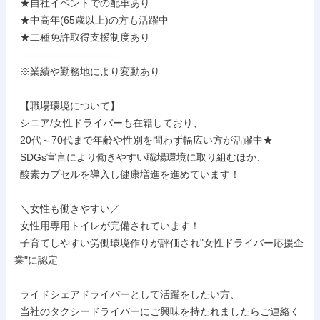
  ★自社イベントでの配車あり

  ★中高年(65歳以上)の方も活躍中

  ★二種免許取得支援制度あり

  =================

  ※業績や勤務地により変動あり

  【職場環境について】

  シニア/女性ドライバーも在籍しており、

  20代～70代まで年齢や性別を問わず幅広い方が活躍中★

  SDGs宣言により働きやすい職場環境に取り組むほか、

  酸素カプセルを導入し健康増進を進めています！

  ＼女性も働きやすい／

  女性用専用トイレが完備されています！

  子育てしやすい労働環境作りが評価され"女性ドライバー応援企
業"に認定

  ライドシェアドライバーとして活躍をしたい方、

  当社のタクシードライバーにご興味を持たれましたらご連絡く