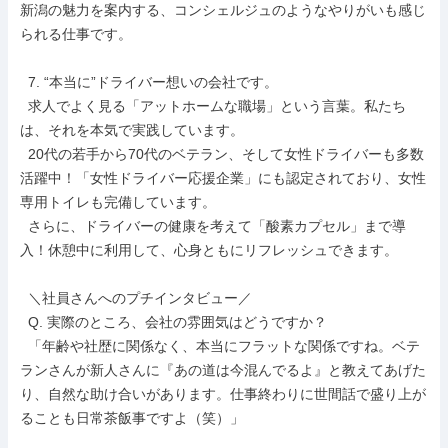
新潟の魅力を案内する、コンシェルジュのようなやりがいも感じ
られる仕事です。

  7. “本当に”ドライバー想いの会社です。

  求人でよく見る「アットホームな職場」という言葉。私たち
は、それを本気で実践しています。

  20代の若手から70代のベテラン、そして女性ドライバーも多数
活躍中！「女性ドライバー応援企業」にも認定されており、女性
専用トイレも完備しています。

  さらに、ドライバーの健康を考えて「酸素カプセル」まで導
入！休憩中に利用して、心身ともにリフレッシュできます。

  ＼社員さんへのプチインタビュー／

  Q. 実際のところ、会社の雰囲気はどうですか？

  「年齢や社歴に関係なく、本当にフラットな関係ですね。ベテ
ランさんが新人さんに『あの道は今混んでるよ』と教えてあげた
り、自然な助け合いがあります。仕事終わりに世間話で盛り上が
ることも日常茶飯事ですよ（笑）」
