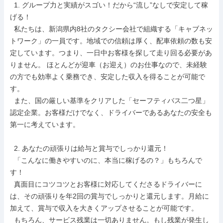
  1. グループ力と実績がスゴい！だから“流し”なしで安定して稼
げる！

  私たちは、新潟県内8社のタクシー会社で組織する「キャブネッ
トワーク」の一員です。地域での信頼は厚く、配車依頼の数も安
定しています。つまり、一日中お客様を探して走り回る必要があ
りません。 ほとんどが迎車（お迎え）のお仕事なので、未経験
の方でも効率よく乗務でき、安定した収入を得ることが可能で
す。

  また、国の厳しい基準をクリアした「セーフティバス二つ星」
認定企業。お客様だけでなく、ドライバーであるあなたの安全も
第一に考えています。

  2. あなたの頑張りは給与と賞与でしっかり還元！

  「こんなに働きやすいのに、本当に稼げるの？」もちろんで
す！

  真面目にコツコツとお客様に対応してくださるドライバーに
は、その頑張りを年2回の賞与でしっかりと還元します。月給に
加えて、賞与で収入を大きくアップさせることが可能です。

  もちろん、サービス残業は一切ありません。もし残業が発生し