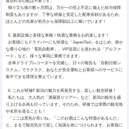
途切れる心配は不要です。

  独り立ち後の数ヶ月間は、万が一の売上不足に備えた給与保障
制度もありますが、丁寧な研修と安定した配車依頼があるため、
ほとんどの先輩が初月から保障額以上に稼いでいます！

  5. 最新設備と多様な車種！快適な乗務をお約束します！

  お客様にもドライバーにも快適な「JapanTaxi」をはじめ、静か
な乗り心地の「電気自動車」、VIP送迎にも使われる「アルファ
ード」など、様々な車両に乗務できます。

  全車ドライブレコーダーを完備し、日々の報告も「自動日報シ
ステム」でラクラク。あなたが安全運転とお客様へのサービスに
集中できる環境を整えています。

  6. これが研修⁉ 新潟の魅力を再発見する、楽しい観光研修！

  私たちは、大人気の「酒蔵巡りツアー」など、新潟の観光を盛
り上げる企画も行っています。そのため、研修では実際の観光地
や名所を巡ることも！

  「ここは景色が良いね」「このお酒はこんな特徴があるんだ」
と、まるで観光気分で楽しく知識を身につけられます。お客様に