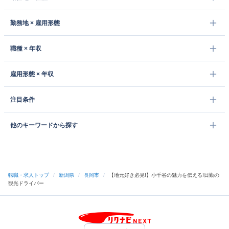
勤務地 × 雇用形態
職種 × 年収
雇用形態 × 年収
注目条件
他のキーワードから探す
転職・求人トップ
/
新潟県
/
長岡市
/
【地元好き必見!】小千谷の魅力を伝える!日勤の
観光ドライバー