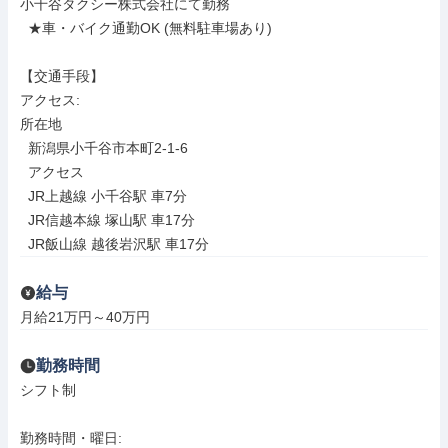
小千谷タクシー株式会社にて勤務

  ★車・バイク通勤OK (無料駐車場あり)

【交通手段】

アクセス: 

所在地

  新潟県小千谷市本町2-1-6

  アクセス

  JR上越線 小千谷駅 車7分

  JR信越本線 塚山駅 車17分

  JR飯山線 越後岩沢駅 車17分
給与
月給21万円～40万円
勤務時間
シフト制

勤務時間・曜日: 
