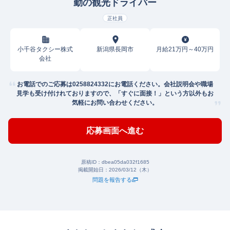
勤の観光ドライバー
正社員
小千谷タクシー株式
新潟県長岡市
月給21万円～40万円
会社
お電話でのご応募は0258824332にお電話ください。会社説明会や職場
見学も受け付けれておりますので、「すぐに面接！」という方以外もお
気軽にお問い合わせください。
応募画面へ進む
原稿ID：
dbea05da032f1685
掲載開始日：
2026/03/12（木）
問題を報告する