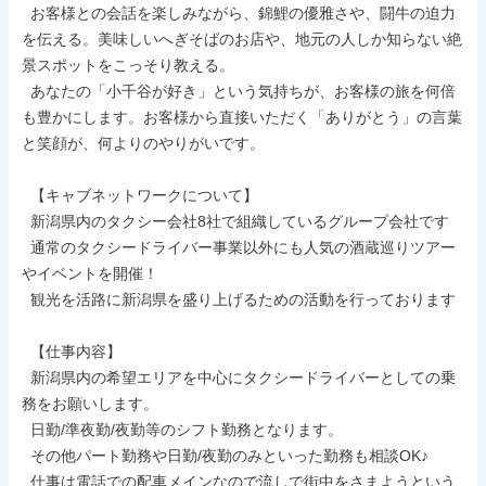
  お客様との会話を楽しみながら、錦鯉の優雅さや、闘牛の迫力
を伝える。美味しいへぎそばのお店や、地元の人しか知らない絶
景スポットをこっそり教える。

  あなたの「小千谷が好き」という気持ちが、お客様の旅を何倍
も豊かにします。お客様から直接いただく「ありがとう」の言葉
と笑顔が、何よりのやりがいです。

  【キャブネットワークについて】

  新潟県内のタクシー会社8社で組織しているグループ会社です

  通常のタクシードライバー事業以外にも人気の酒蔵巡りツアー
やイベントを開催！

  観光を活路に新潟県を盛り上げるための活動を行っております

  【仕事内容】

  新潟県内の希望エリアを中心にタクシードライバーとしての乗
務をお願いします。

  日勤/準夜勤/夜勤等のシフト勤務となります。

  その他パート勤務や日勤/夜勤のみといった勤務も相談OK♪

  仕事は電話での配車メインなので流しで街中をさまようという