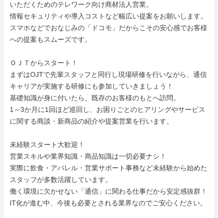
いただくためのテレワーク向け商材法人営業。

情報セキュリティや導入コストなど幅広い提案をお願いします。

スマホなどでおなじみの「ドコモ」だからこその安心感でお客様
への提案もスムーズです。

ＯＪＴからスタート！

まずはOJTで先輩スタッフと同行し現場研修を行いながら、通信
キャリアが実施する研修にも参加していきましょう！

基礎知識が身に付いたら、既存のお客様のもとへ訪問。

1～3か月に1回ほど巡回し、お困りごとのヒアリングやサービス
に関する商談・新商品の紹介や提案営業を行います。

未経験スタート大歓迎！

営業スキルや業界知識・商品知識は一切必要ナシ！

実際に飲食・アパレル・営業サポート事務など未経験から始めた
スタッフが多数活躍しています。

働く環境に欠かせない「通信」に関わる仕事だから安定感抜群！

IT化が進む中、今後も必要とされる業界なのでご安心ください。
