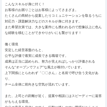
こんなスキルが身に付く！

お客様のお困りごとはお客様によってさまざま。

たくさんの商材から提案したりコミュニケーションを取るうちに
対応力・課題解決力などのスキルが身に付きます。

また希望次第では、大きな案件にも携われるので想像以上に色ん
な経験を積むことができやりがいにも繋がります！

働く環境

安定した経営基盤のもと、

公平な評価で着実に成長できる職場です。

成果は正当に認められ、努力が見えればしっかり評価される

そんな“オープンでフェア”な風土が根付いています。

上下関係にとらわれず「〇〇さん」と名前で呼び合う文化があ
り、

チーム全体に前向きな空気が流れています。

また、上司との距離が近く、提案や相談にはスピーディーに返答
がもらえる環境。
