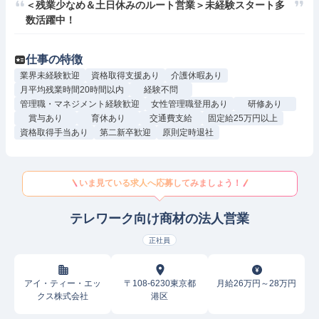
＜残業少なめ＆土日休みのルート営業＞未経験スタート多
数活躍中！
仕事の特徴
業界未経験歓迎
資格取得支援あり
介護休暇あり
月平均残業時間20時間以内
経験不問
管理職・マネジメント経験歓迎
女性管理職登用あり
研修あり
賞与あり
育休あり
交通費支給
固定給25万円以上
資格取得手当あり
第二新卒歓迎
原則定時退社
いま見ている求人へ応募してみましょう！
テレワーク向け商材の法人営業
正社員
アイ・ティー・エッ
〒108-6230東京都
月給26万円～28万円
クス株式会社
港区