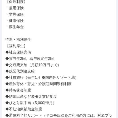
【保険制度】

・雇用保険

・労災保険

・健康保険

・厚生年金

待遇・福利厚生

【福利厚生】

◆社会保険完備

◆賞与年2回、給与改定年2回

◆交通費支給（月額10万円まで）

◆残業代別途支給

◆社員旅行（毎年1月 ※国内外リゾート地）

◆産休育休・育児・介護短時間勤務制度

◆持ち株会制度

◆結婚出産など慶弔金支給制度

◆ひとり親手当（5,000円/月）

◆不妊治療補助金制度

◆通信料半額サポート（ドコモ回線をご利用の方には、対象プラ