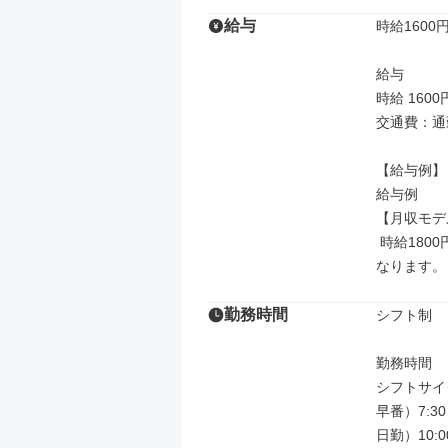
給与
時給1600円
給与

時給 1600
交通費：通
【給与例】

給与例

【月収モデル
 時給1800円の場合 〇日勤月20回、、、月28,8000円 ※資格、経験で月収が異
なります。
勤務時間
シフト制

勤務時間

シフトサイ
早番）7:30～
日勤）10:00