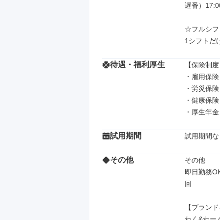
遅番）17:00
☆フルシフ
1シフトだ
待遇・福利厚生
【保険制度】
・雇用保険

・労災保険

・健康保険

・厚生年金
試用期間
試用期間な
その他
その他

即日勤務O
回

【ブランド
わく&わーく