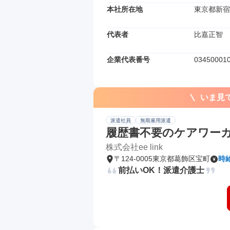
本社所在地
東京都新宿区
代表者
比嘉正智
企業代表番号
03450001
いま見
派遣社員
無期雇用派遣
履歴書不要のケアワー
株式会社ee link
〒124-0005東京都葛飾区宝町
時給
前払いOK！派遣介護士