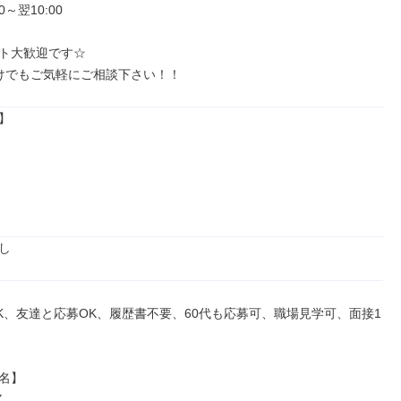
～翌10:00

ト大歓迎です☆

けでもご気軽にご相談下さい！！


し
K、友達と応募OK、履歴書不要、60代も応募可、職場見学可、面接1
名】


