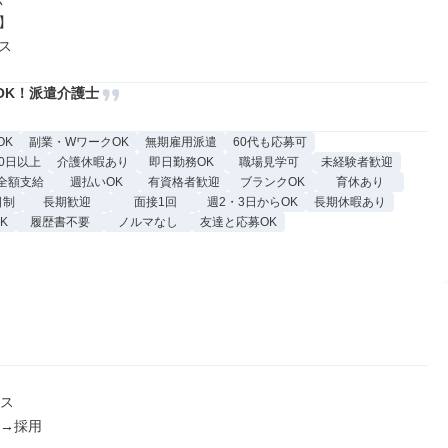


ス
OK！派遣介護士
OK
副業・WワークOK
無期雇用派遣
60代も応募可
0日以上
介護休暇あり
即日勤務OK
職場見学可
未経験者歓迎
全額支給
週払いOK
有資格者歓迎
ブランクOK
育休あり
日制
長期歓迎
面接1回
週2・3日からOK
長期休暇あり
K
履歴書不要
ノルマなし
友達と応募OK
ス

→採用
