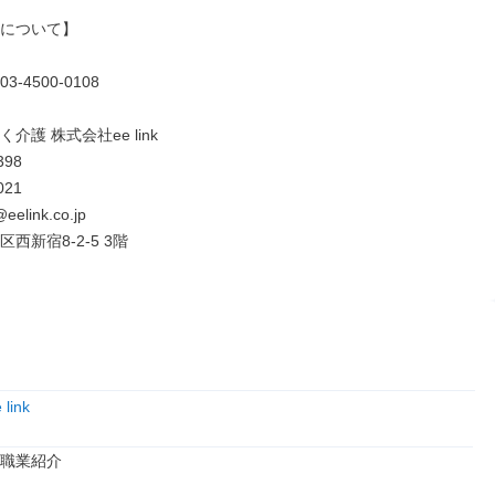
について】

-4500-0108

介護 株式会社ee link

98

21

@eelink.co.jp

西新宿8-2-5 3階
link
職業紹介