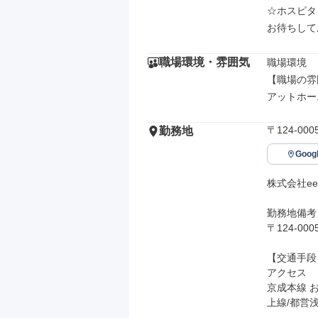
☆ホスピタ
お待ちして
職場環境・雰囲気
職場環境

【職場の雰
アットホー
〒124-0
勤務地
Goo
株式会社ee l
勤務地備考

〒124-0
【交通手段】
アクセス

京成本線 
上線/都営