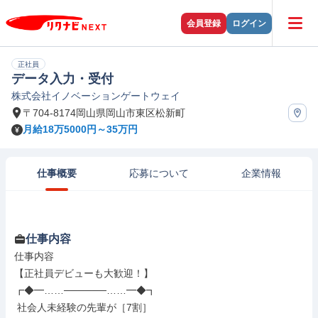
会員登録
ログイン
正社員
データ入力・受付
株式会社イノベーションゲートウェイ
〒704-8174岡山県岡山市東区松新町
月給18万5000円～35万円
仕事概要
応募について
企業情報
仕事内容
仕事内容

【正社員デビューも大歓迎！】

┏◆━……──────……━◆┓

 社会人未経験の先輩が［7割］
