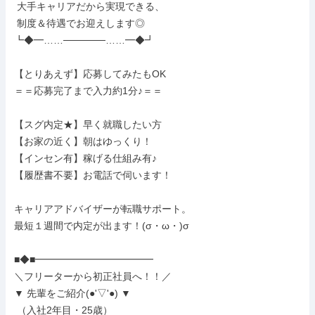
 大手キャリアだから実現できる、

 制度＆待遇でお迎えします◎

┗◆━……──────……━◆┛

【とりあえず】応募してみたもOK

＝＝応募完了まで入力約1分♪＝＝

【スグ内定★】早く就職したい方

【お家の近く】朝はゆっくり！

【インセン有】稼げる仕組み有♪

【履歴書不要】お電話で伺います！

キャリアアドバイザーが転職サポート。

最短１週間で内定が出ます！(σ・ω・)σ

■◆■━━━━━━━━━━━━

＼フリーターから初正社員へ！！／

▼ 先輩をご紹介(●'▽'●) ▼

 （入社2年目・25歳）
