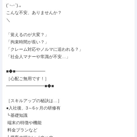
(´･-･`).｡

こんな不安、ありませんか？

＼

「覚えるのが大変？」

「拘束時間が長い？」

「クレーム対応やノルマに追われる？」

「社会人マナーや常識が不安…」

■◆■━━━━━━━

［心配ご無用です！］

━━━━━━━━━■◆■

［スキルアップの秘訣は…］

●入社後、3～6ヶ月の研修有

┗基礎知識

 端末の特徴や機能

 料金プランなど
