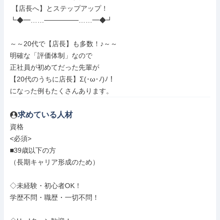
 【店長へ】とステップアップ！

┗◆━……───────……━◆┛

～～20代で【店長】も多数！♪～～

明確な「評価体制」なので

正社員が初めてだった先輩が

【20代のうちに店長】Σ(･ω･ﾉ)ﾉ！

になった例もたくさんあります。
求めている人材
資格

<必須>

■39歳以下の方

（長期キャリア形成のため）

◇未経験・初心者OK！

学歴不問・職歴・一切不問！
