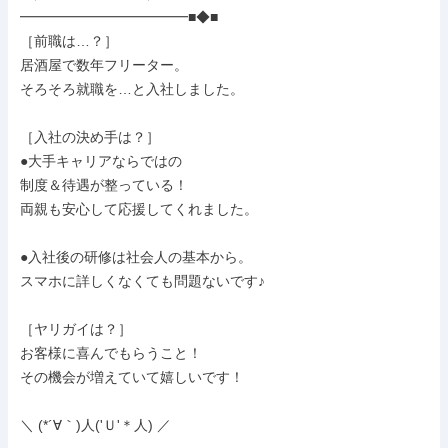
━━━━━━━━━━━━■◆■

［前職は…？］

居酒屋で数年フリーター。

そろそろ就職を…と入社しました。

［入社の決め手は？］

●大手キャリアならではの

制度＆待遇が整っている！

両親も安心して応援してくれました。

●入社後の研修は社会人の基本から。

スマホに詳しくなくても問題ないです♪

［ヤリガイは？］

お客様に喜んでもらうこと！

その機会が増えていて嬉しいです！

＼ (*´∀｀)人('Ｕ'＊人) ／
