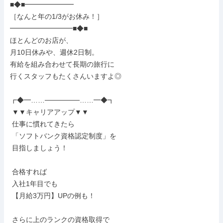
■◆■━━━━━━━

［なんと年の1/3がお休み！］

━━━━━━━━━■◆■

ほとんどのお店が、

月10日休みや、週休2日制。

有給を組み合わせて長期の旅行に

行くスタッフもたくさんいますよ◎

┏◆━……───────……━◆┓

 ▼▼キャリアアップ▼▼

 仕事に慣れてきたら

 「ソフトバンク資格認定制度」を

 目指しましょう！

 合格すれば

 入社1年目でも

 【月給3万円】UPの例も！

 さらに上のランクの資格取得で
