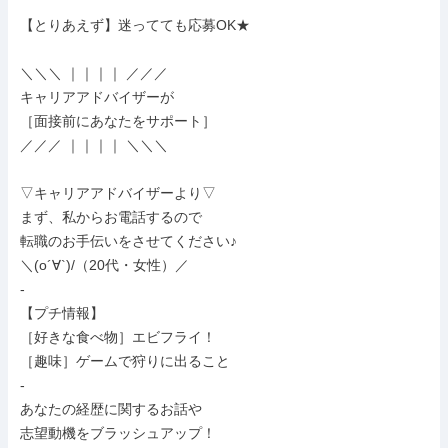
【とりあえず】迷ってても応募OK★

＼＼＼ ｜｜｜｜ ／／／

キャリアアドバイザーが

［面接前にあなたをサポート］

／／／ ｜｜｜｜ ＼＼＼

▽キャリアアドバイザーより▽

まず、私からお電話するので

転職のお手伝いをさせてください♪

＼(o´∀`)/（20代・女性）／

-

【プチ情報】

［好きな食べ物］エビフライ！

［趣味］ゲームで狩りに出ること

-

あなたの経歴に関するお話や

志望動機をブラッシュアップ！
