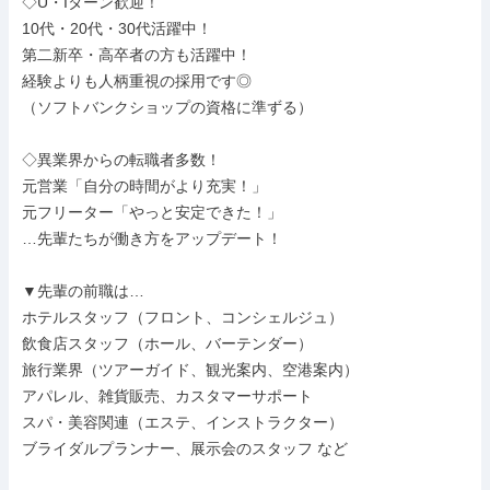
◇U・Iターン歓迎！

10代・20代・30代活躍中！

第二新卒・高卒者の方も活躍中！

経験よりも人柄重視の採用です◎

（ソフトバンクショップの資格に準ずる）

◇異業界からの転職者多数！

元営業「自分の時間がより充実！」

元フリーター「やっと安定できた！」

…先輩たちが働き方をアップデート！

▼先輩の前職は…

ホテルスタッフ（フロント、コンシェルジュ）

飲食店スタッフ（ホール、バーテンダー）

旅行業界（ツアーガイド、観光案内、空港案内）

アパレル、雑貨販売、カスタマーサポート

スパ・美容関連（エステ、インストラクター）

ブライダルプランナー、展示会のスタッフ など
