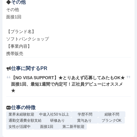
その他
その他

面接1回

【ブランド名】

ソフトバンクショップ

【事業内容】

携帯販売
仕事に関するPR
【NO VISA SUPPORT】★とりあえず応募してみたもOK★
面接1回、最短1週間で内定可！正社員デビューにオススメ
★
仕事の特徴
業界未経験歓迎
中途入社50％以上
学歴不問
経験不問
通勤交通費全額支給
研修あり
賞与あり
ブランクOK
女性が活躍中
面接1回
第二新卒歓迎