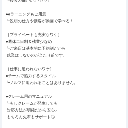
┗接客の細かいノウハウ

●eラーニングもご用意

┗説明の仕方や接客が動画で学べる！

［プライベートも充実なワケ］

●週休二日制＆残業少なめ

┗ご来店は基本的に予約制だから

 残業はしないのが当たり前です。

［仕事に追われないワケ］

●チームで協力するスタイル

┗ノルマに追われることはありません。

●クレーム用のマニュアル

┗もしクレームが発生しても

 対応方法が明確だから安心♪

 もちろん先輩もサポート◎
