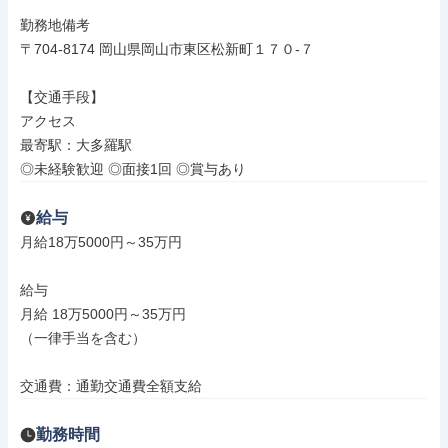
勤務地備考

〒704-8174 岡山県岡山市東区松新町１７０‐７

【交通手段】

アクセス

最寄駅：大多羅駅

◎未経験歓迎 ◎面接1回 ◎賞与あり
給与
月給18万5000円～35万円

給与

月給 18万5000円～35万円

（一律手当を含む）

交通費：通勤交通費全額支給
勤務時間