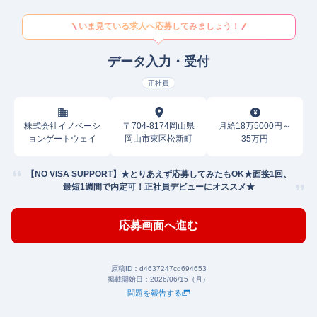
いま見ている求人へ応募してみましょう！
データ入力・受付
正社員
株式会社イノベーシ
〒704-8174岡山県
月給18万5000円～
ョンゲートウェイ
岡山市東区松新町
35万円
【NO VISA SUPPORT】★とりあえず応募してみたもOK★面接1回、
最短1週間で内定可！正社員デビューにオススメ★
応募画面へ進む
原稿ID：
d4637247cd694653
掲載開始日：
2026/06/15（月）
問題を報告する