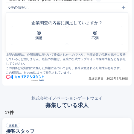
6
件の情報元
1
会社案内 | 株式会社イノベーションゲートウェイ
2
株式会社イノベーションゲートウェイ
企業調査の内容に満足していますか？
3
採用情報 職種 | 株式会社イノベーションゲートウェイ
4
株式会社イノベーションゲートウェイ
5
株式会社イノベーションゲートウェイ
6
イノベーションゲートウェイの評判・口コミ - エン カイシャの評判
満足
不満
上記の情報は、公開情報に基づいて作成されたものであり、当該企業の現状を完全に反映
しているとは限りません。最新の情報は、企業の公式ウェブサイトや採用情報などを参照
してください。
この回答は定期的に収集した情報に基づいており、将来変更される可能性があります。
この機能は、Indeedによって提供されています。
最終更新日：
2026年7月20日
株式会社イノベーションゲートウェイ
募集している求人
17件
正社員
接客スタッフ