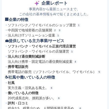
企業レポート
事業内容から最新ニュースまで、
この会社の基本情報をAIで短くまとめました。
🏢企業の特徴
ソフトバンク／ワイモバイルのショップ運営
1
中四国で地域密着の店舗展開
2
3
法人向けITソリューション提案
1
💼提供している主力事業/サービス
ソフトバンク・ワイモバイル正規代理店運営
ソフトバンク・ワイモバイルの店舗運営
1
法人向け通信費削減診断
法人向け携帯・固定電話の通信費削減提案
4
携帯電話販売
携帯電話の販売（ソフトバンクモバイル、ワイモバイル）
5
☕️社風や働いている人の特徴
社風
実力主義・活気ある風土。
6
働いている人の特徴
20代成長志向、挑戦派が多い。
6
評判・口コミ
総合3.5、残業少なめ。人間関係満足度高め。
6