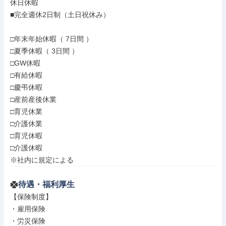
休日休暇

■完全週休2日制（土日祝休み）

□年末年始休暇（ 7日間 ）

□夏季休暇（ 3日間 ）

□GW休暇

□有給休暇

□慶弔休暇

□産前産後休業

□育児休業

□介護休業

□育児休暇

□介護休暇

※社内に規定による
待遇・福利厚生
【保険制度】

・雇用保険

・労災保険
