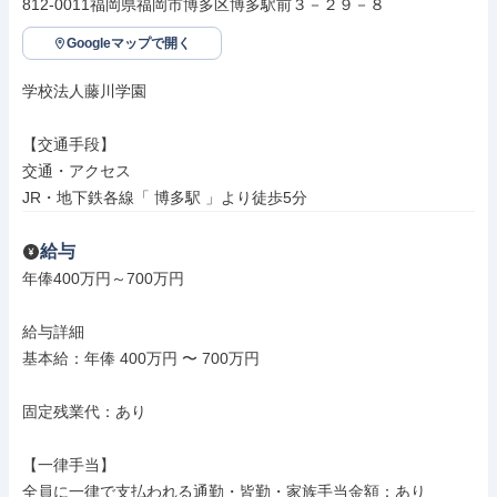
812-0011福岡県福岡市博多区博多駅前３－２９－８
Googleマップで開く
学校法人藤川学園

【交通手段】

交通・アクセス

JR・地下鉄各線「 博多駅 」より徒歩5分
給与
年俸400万円～700万円

給与詳細

基本給：年俸 400万円 〜 700万円

固定残業代：あり

【一律手当】

全員に一律で支払われる通勤・皆勤・家族手当金額：あり
