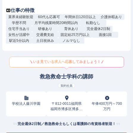
仕事の特徴
業界未経験歓迎
60代も応募可
年間休日120日以上
介護休暇あり
学歴不問
月平均残業時間20時間以内
転勤なし
住宅手当あり
研修あり
育休あり
完全週休2日制
女性が活躍中
交通費支給
固定給25万円以上
面接1回
駅近5分以内
土日祝休み
ノルマなし
いま見ている求人へ応募してみましょう！
救急救命士学科の講師
契約社員
学校法人藤川学園
〒812-0011福岡県
年俸400万円～700
福岡市博多区博多駅
万円
前
完全週休2日制／救急救命士もしくは看護師の有資格者歓迎！