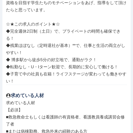
資格を目指す学生たちのモチベーションをあげ、指導をして頂け
たらと思っています。

☆★この求人のポイント★☆

◆完全週休2日制（土日）で、プライベートの時間も確保でき
る！

◆残業ほぼなし（定時退社が基本）**で、仕事と生活の両立がし
やすい！

◆ 博多駅から徒歩5分の好立地で、通勤がラク！

◆転勤なし・U・Iターン歓迎で、長期的に安心して働ける！

◆子育て中の社員も在籍！ライフステージが変わっても働きやす
い！
求めている人材
求めている人材

【必須】

■救急救命士もしくは看護師の有資格者、看護教員養成講習会修
了者

■または病棟勤務、救急外来の経験のある方
