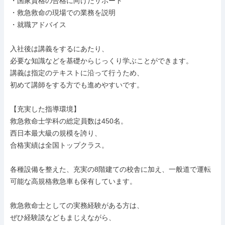
・国家資格の合格に向けたサポート

・救急救命の現場での業務を説明

・就職アドバイス

入社後は講義をするにあたり、

必要な知識などを基礎からじっくり学ぶことができます。

講義は指定のテキストに沿って行うため、

初めて講師をする方でも進めやすいです。

【充実した指導環境】

救急救命士学科の総定員数は450名。

西日本最大級の規模を誇り、

合格実績は全国トップクラス。

各種設備を整えた、充実の8階建ての校舎に加え、一般道で運転
可能な高規格救急車も保有しています。

救急救命士としての実務経験がある方は、

ぜひ経験談などもまじえながら、
