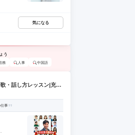
気になる
ょう
総務
人事
中国語
歌・話し方レッスン|充実
の仕事
.