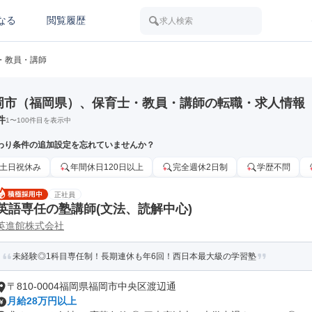
なる
閲覧履歴
求人検索
・教員・講師
岡市（福岡県）、保育士・教員・講師の転職・求人情報
件
1
〜
100
件目を表示中
わり条件の追加設定を忘れていませんか？
土日祝休み
年間休日120日以上
完全週休2日制
学歴不問
正社員
英語専任の塾講師(文法、読解中心)
英進館株式会社
未経験◎1科目専任制！長期連休も年6回！西日本最大級の学習塾
〒810-0004福岡県福岡市中央区渡辺通
月給28万円以上