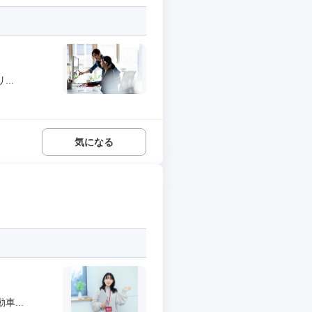
..
気になる
...