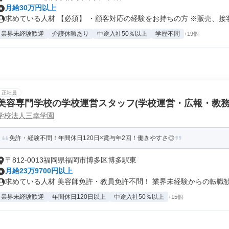
月給30万円以上
求めている人材 【必須】 ・顧客対応の経験をお持ちの方 ※販売、接客、
業界未経験歓迎
介護休暇あり
中途入社50％以上
学歴不問
+19個
正社員
美容専門学校の学校運営スタッフ(学校運営・広報・教務
学校法人三幸学園
免許・経験不問！年間休日120日×賞与年2回！働きやすさ◎
〒812-0013福岡県福岡市博多区博多駅東
月給23万9700円以上
求めている人材 美容師免許・教員免許不問！ 業界未経験からの転職歓迎
業界未経験歓迎
年間休日120日以上
中途入社50％以上
+15個