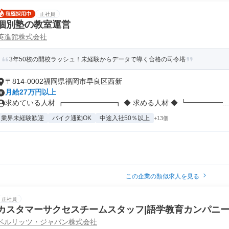
正社員
個別塾の教室運営
英進館株式会社
3年50校の開校ラッシュ！未経験からデータで導く合格の司令塔
〒814-0002福岡県福岡市早良区西新
月給27万円以上
求めている人材 ┏━━━━━━━┓ ◆ 求める人材 ◆ ┗━━━━━...
業界未経験歓迎
バイク通勤OK
中途入社50％以上
+13個
この企業の類似求人を見る
正社員
カスタマーサクセスチームスタッフ|語学教育カンパニ
ベルリッツ・ジャパン株式会社