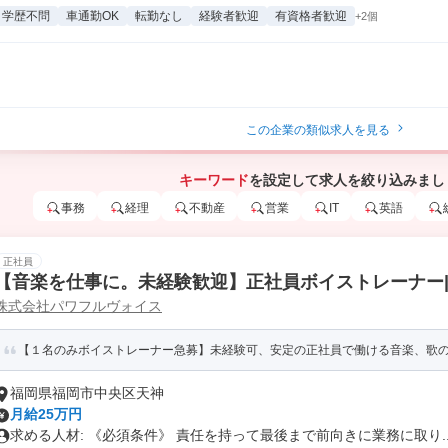
学歴不問
車通勤OK
転勤なし
経験者歓迎
有資格者歓迎
+2個
この企業の類似求人を見る
キーワード
を設定して求人を絞り込みまし
事務
経理
不動産
営業
IT
英語
正社員
【音楽を仕事に。未経験歓迎】正社員ボイストレーナー|
株式会社パワフルヴォイス
の研修制度で一流講師に。
【１名のみボイストレーナー急募】未経験可、安定の正社員で働ける音楽、歌
福岡県福岡市中央区天神
月給25万円
求める人材: 《必須条件》 責任を持って最後まで前向きに業務に取り..