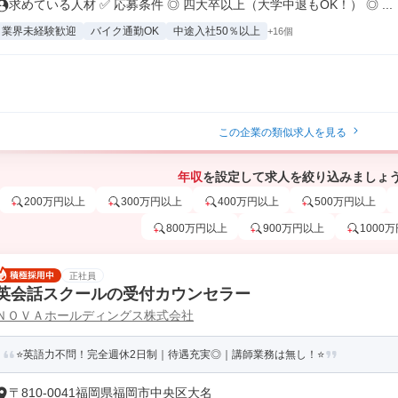
求めている人材 ✅ 応募条件 ◎ 四大卒以上（大学中退もOK！） ◎ ...
業界未経験歓迎
バイク通勤OK
中途入社50％以上
+16個
この企業の類似求人を見る
年収
を設定して求人を絞り込みましょ
200万円以上
300万円以上
400万円以上
500万円以上
800万円以上
900万円以上
1000
正社員
英会話スクールの受付カウンセラー
ＮＯＶＡホールディングス株式会社
⭐英語力不問！完全週休2日制｜待遇充実◎｜講師業務は無し！⭐
〒810-0041福岡県福岡市中央区大名