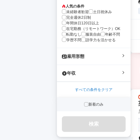
人気の条件
未経験者歓迎
土日祝休み
完全週休2日制
年間休日120日以上
在宅勤務（リモートワーク）OK
転勤なし
服装自由
年齢不問
学歴不問
語学力を活かせる
雇用形態
年収
すべての条件をクリア
新着のみ
検索