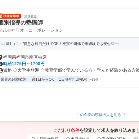
業務委託
個別指導の塾講師
株式会社ワオ・コーポレーション
週1コマ～/得意な科目だけでOK！充実の研修で未経験でも安心◎
福岡県福岡市南区柏原
時給1275円～1700円
資格 ◇大学生歓迎 ◇教育学部で学んでいる方・学んだ経験のある方歓迎 
業界未経験歓迎
週1日からOK
1日4時間以内OK
+19個
この企業の類似求人を見る
こだわり条件
を設定して求人を絞り込みま