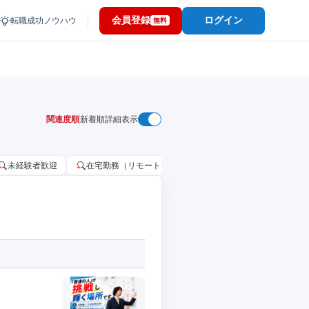
会員登録
ログイン
転職成功ノウハウ
無料
関連度順
新着順
詳細表示
未経験者歓迎
在宅勤務（リモートワーク）OK
家賃補助・住宅手当