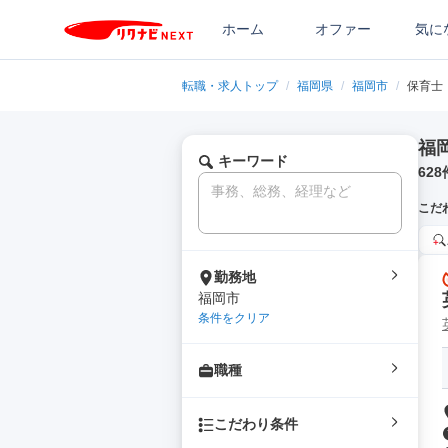
ホーム
オファー
気に
転職・求人トップ
/
福岡県
/
福岡市
/
保育士
福
キーワード
628
こだ
勤務地
福岡市
条件をクリア
職種
こだわり条件