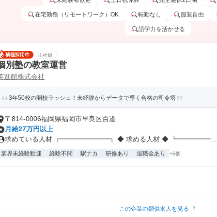
未経験者歓迎
土日祝休み
完全週休2日制
在宅勤務（リモートワーク）OK
転勤なし
服装自由
語学力を活かせる
正社員
個別塾の教室運営
英進館株式会社
3年50校の開校ラッシュ！未経験からデータで導く合格の司令塔
〒814-0006福岡県福岡市早良区百道
月給27万円以上
求めている人材 ┏━━━━━━━┓ ◆ 求める人材 ◆ ┗━━━━━...
業界未経験歓迎
経験不問
駅ナカ
研修あり
退職金あり
+5個
この企業の類似求人を見る