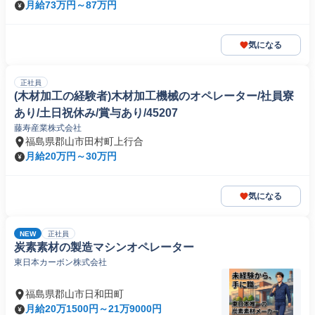
月給73万円～87万円
気になる
正社員
(木材加工の経験者)木材加工機械のオペレーター/社員寮
あり/土日祝休み/賞与あり/45207
藤寿産業株式会社
福島県郡山市田村町上行合
月給20万円～30万円
気になる
NEW
正社員
炭素素材の製造マシンオペレーター
東日本カーボン株式会社
福島県郡山市日和田町
月給20万1500円～21万9000円