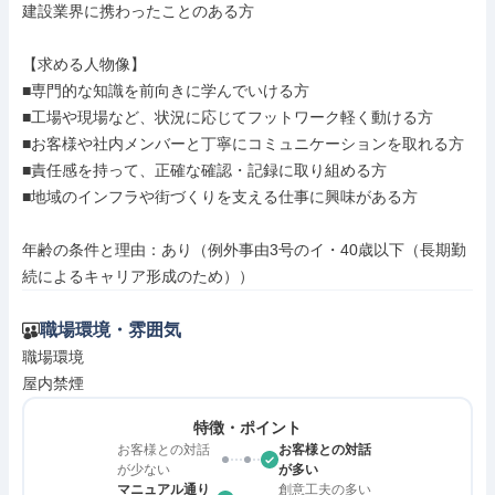
建設業界に携わったことのある方

【求める人物像】

■専門的な知識を前向きに学んでいける方

■工場や現場など、状況に応じてフットワーク軽く動ける方

■お客様や社内メンバーと丁寧にコミュニケーションを取れる方

■責任感を持って、正確な確認・記録に取り組める方

■地域のインフラや街づくりを支える仕事に興味がある方

年齢の条件と理由：あり（例外事由3号のイ・40歳以下（長期勤
続によるキャリア形成のため））
職場環境・雰囲気
職場環境

屋内禁煙
特徴・ポイント
お客様との対話
お客様との対話
が少ない
が多い
マニュアル通り
創意工夫の多い