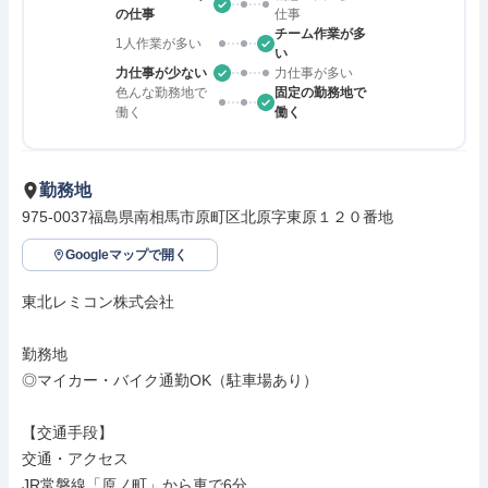
の仕事
仕事
チーム作業が多
1人作業が多い
い
力仕事が少ない
力仕事が多い
色んな勤務地で
固定の勤務地で
働く
働く
勤務地
975-0037福島県南相馬市原町区北原字東原１２０番地
Googleマップで開く
東北レミコン株式会社

勤務地

◎マイカー・バイク通勤OK（駐車場あり）

【交通手段】

交通・アクセス

JR常磐線「原ノ町」から車で6分