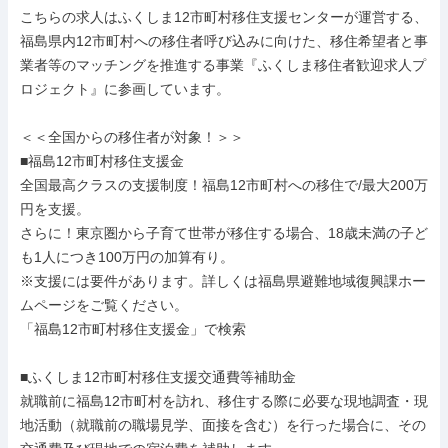
こちらの求人はふくしま12市町村移住支援センターが運営する、
福島県内12市町村への移住者呼び込みに向けた、移住希望者と事
業者等のマッチングを推進する事業『ふくしま移住者歓迎求人プ
ロジェクト』に参画しています。

＜＜全国からの移住者が対象！＞＞

■福島12市町村移住支援金

全国最高クラスの支援制度！福島12市町村への移住で/最大200万
円を支援。

さらに！東京圏から子育て世帯が移住する場合、18歳未満の子ど
も1人につき100万円の加算有り。

※支援には要件があります。詳しくは福島県避難地域復興課ホー
ムページをご覧ください。

「福島12市町村移住支援金」で検索

■ふくしま12市町村移住支援交通費等補助金

就職前に福島12市町村を訪れ、移住する際に必要な現地調査・現
地活動（就職前の職場見学、面接を含む）を行った場合に、その