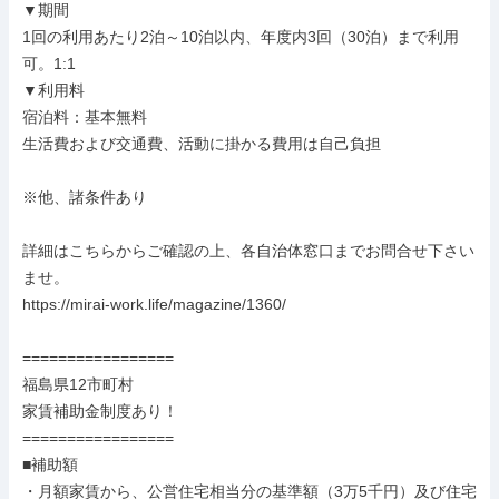
▼期間

1回の利用あたり2泊～10泊以内、年度内3回（30泊）まで利用
可。1:1

▼利用料

宿泊料：基本無料

生活費および交通費、活動に掛かる費用は自己負担

※他、諸条件あり

詳細はこちらからご確認の上、各自治体窓口までお問合せ下さい
ませ。

https://mirai-work.life/magazine/1360/

=================

福島県12市町村

家賃補助金制度あり！

=================

■補助額

・月額家賃から、公営住宅相当分の基準額（3万5千円）及び住宅