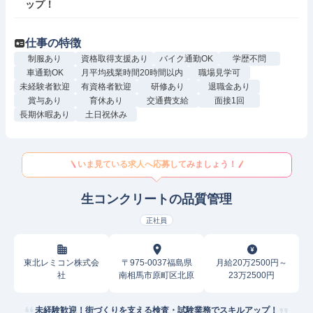
ップ！
仕事の特徴
制服あり
資格取得支援あり
バイク通勤OK
学歴不問
車通勤OK
月平均残業時間20時間以内
職場見学可
未経験者歓迎
有資格者歓迎
研修あり
退職金あり
賞与あり
育休あり
交通費支給
面接1回
長期休暇あり
土日祝休み
いま見ている求人へ応募してみましょう！
生コンクリートの品質管理
正社員
東北レミコン株式会
〒975-0037福島県
月給20万2500円～
社
南相馬市原町区北原
23万2500円
未経験歓迎！街づくりを支える検査・試験業務でスキルアップ！