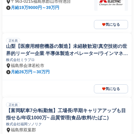
〒963-0215福島県郡山市待池台
月給19万9000円～39万円
気になる
正社員
山梨【医療用精密機器の製造】未経験歓迎!真空技術の世
界的リーダー企業 半導体製造オペレーター/ラインマネー
株式会社ミラプロ
ジャー
福島県会津若松市
月給26万円～30万円
気になる
正社員
【富岡駅車7分/転勤無】工場長/早期キャリアアップも目
指せる/年収1000万~ 品質管理(食品/飲料/たばこ)
株式会社福岡ソノリク
福島県双葉郡