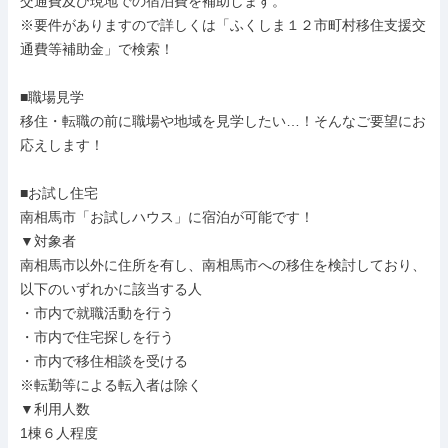
交通費及び現地での宿泊費を補助します。

※要件がありますので詳しくは「ふくしま１２市町村移住支援交
通費等補助金」で検索！

■職場見学

移住・転職の前に職場や地域を見学したい…！そんなご要望にお
応えします！

■お試し住宅

南相馬市「お試しハウス」に宿泊が可能です！

▼対象者

南相馬市以外に住所を有し、南相馬市への移住を検討しており、
以下のいずれかに該当する人

・市内で就職活動を行う

・市内で住宅探しを行う

・市内で移住相談を受ける

※転勤等による転入者は除く

▼利用人数

1棟６人程度
