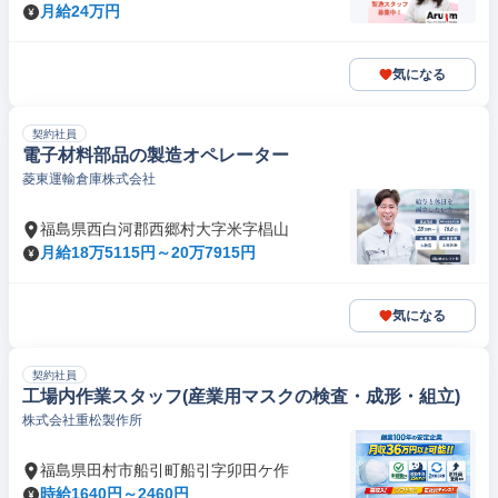
月給24万円
気になる
契約社員
電子材料部品の製造オペレーター
菱東運輸倉庫株式会社
福島県西白河郡西郷村大字米字椙山
月給18万5115円～20万7915円
気になる
契約社員
工場内作業スタッフ(産業用マスクの検査・成形・組立)
株式会社重松製作所
福島県田村市船引町船引字卯田ケ作
時給1640円～2460円