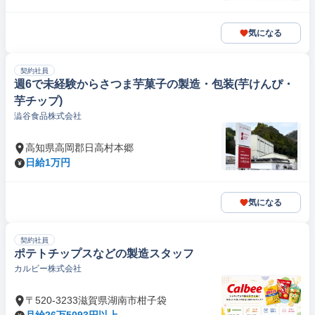
気になる
契約社員
週6で未経験からさつま芋菓子の製造・包装(芋けんぴ・
芋チップ)
澁谷食品株式会社
高知県高岡郡日高村本郷
日給1万円
気になる
契約社員
ポテトチップスなどの製造スタッフ
カルビー株式会社
〒520-3233滋賀県湖南市柑子袋