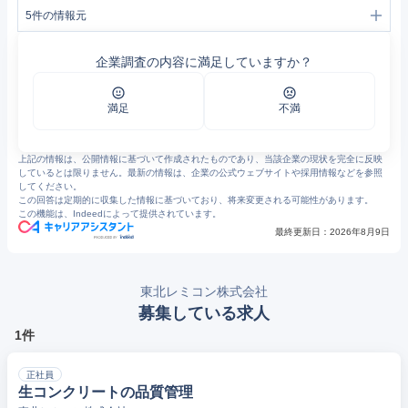
5
件の情報元
1
東北レミコン | 東北商事株式会社ｘ東北レミコン株式会社
2
私たちの事業 | 東北商事株式会社ｘ東北レミコン株式会社
企業調査の内容に満足していますか？
3
東北商事株式会社ｘ東北レミコン株式会社 | 建設資材販売・生コンクリート製造の東北グループ
4
お知らせ | 東北商事株式会社ｘ東北レミコン株式会社
5
採用情報 | 東北商事株式会社ｘ東北レミコン株式会社
満足
不満
上記の情報は、公開情報に基づいて作成されたものであり、当該企業の現状を完全に反映
しているとは限りません。最新の情報は、企業の公式ウェブサイトや採用情報などを参照
してください。
この回答は定期的に収集した情報に基づいており、将来変更される可能性があります。
この機能は、Indeedによって提供されています。
最終更新日：
2026年8月9日
東北レミコン株式会社
募集している求人
1件
正社員
生コンクリートの品質管理