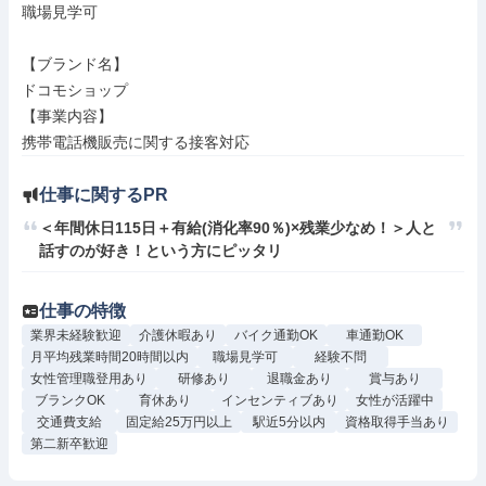
職場見学可

【ブランド名】

ドコモショップ

【事業内容】

携帯電話機販売に関する接客対応
仕事に関するPR
＜年間休日115日＋有給(消化率90％)×残業少なめ！＞人と
話すのが好き！という方にピッタリ
仕事の特徴
業界未経験歓迎
介護休暇あり
バイク通勤OK
車通勤OK
月平均残業時間20時間以内
職場見学可
経験不問
女性管理職登用あり
研修あり
退職金あり
賞与あり
ブランクOK
育休あり
インセンティブあり
女性が活躍中
交通費支給
固定給25万円以上
駅近5分以内
資格取得手当あり
第二新卒歓迎