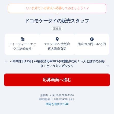
いま見ている求人へ応募してみましょう！
ドコモケータイの販売スタッフ
正社員
アイ・ティー・エッ
〒577-0827大阪府
月給29万円～32万円
クス株式会社
東大阪市衣摺
＜年間休日115日＋有給(消化率90％)×残業少なめ！＞人と話すのが好
き！という方にピッタリ
応募画面へ進む
原稿ID：
cf9d168858992336
掲載開始日：
2026/06/19（金）
問題を報告する