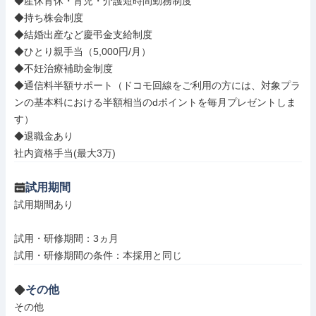
◆産休育休・育児・介護短時間勤務制度

◆持ち株会制度

◆結婚出産など慶弔金支給制度

◆ひとり親手当（5,000円/月）

◆不妊治療補助金制度

◆通信料半額サポート（ドコモ回線をご利用の方には、対象プラ
ンの基本料における半額相当のdポイントを毎月プレゼントしま
す）

◆退職金あり

社内資格手当(最大3万)
試用期間
試用期間あり

試用・研修期間：3ヵ月

その他
その他
