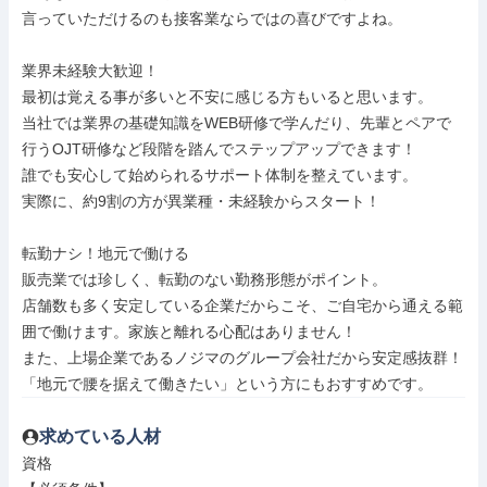
言っていただけるのも接客業ならではの喜びですよね。

業界未経験大歓迎！

最初は覚える事が多いと不安に感じる方もいると思います。

当社では業界の基礎知識をWEB研修で学んだり、先輩とペアで

行うOJT研修など段階を踏んでステップアップできます！

誰でも安心して始められるサポート体制を整えています。

実際に、約9割の方が異業種・未経験からスタート！

転勤ナシ！地元で働ける

販売業では珍しく、転勤のない勤務形態がポイント。

店舗数も多く安定している企業だからこそ、ご自宅から通える範

囲で働けます。家族と離れる心配はありません！

また、上場企業であるノジマのグループ会社だから安定感抜群！

「地元で腰を据えて働きたい」という方にもおすすめです。
求めている人材
資格
