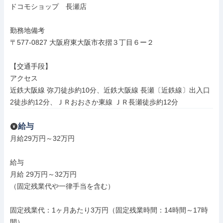
ドコモショップ　長瀬店

勤務地備考

〒577-0827 大阪府東大阪市衣摺３丁目６ー２

【交通手段】

アクセス

近鉄大阪線 弥刀徒歩約10分、近鉄大阪線 長瀬〔近鉄線〕出入口
2徒歩約12分、ＪＲおおさか東線 ＪＲ長瀬徒歩約12分
給与
月給29万円～32万円

給与

月給 29万円～32万円

（固定残業代や一律手当を含む）

固定残業代：1ヶ月あたり3万円（固定残業時間：14時間～17時
間）
