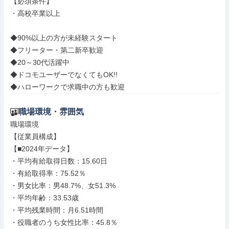
【必須条件】

・高校卒業以上

◆90%以上の方が未経験スタート

◆フリーター・第二新卒歓迎

◆20～30代活躍中

◆ドコモユーザーでなくてもOK!!

◆ハローワークで求職中の方も歓迎
職場環境・雰囲気
職場環境

【従業員構成】

【■2024年データ】

・平均有給取得日数：15.60日

・有給取得率：75.52％

・男女比率：男48.7%、女51.3%

・平均年齢：33.53歳

・平均残業時間：月6.51時間

・役職者のうち女性比率：45.8％
