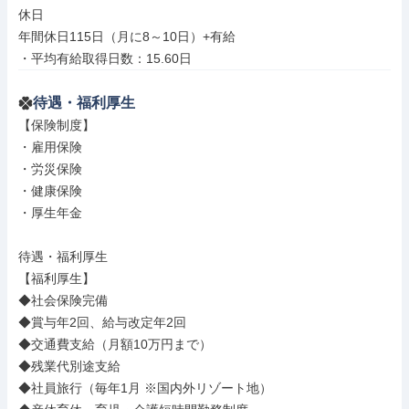
休日

年間休日115日（月に8～10日）+有給

・平均有給取得日数：15.60日
待遇・福利厚生
【保険制度】

・雇用保険

・労災保険

・健康保険

・厚生年金

待遇・福利厚生

【福利厚生】

◆社会保険完備

◆賞与年2回、給与改定年2回

◆交通費支給（月額10万円まで）

◆残業代別途支給

◆社員旅行（毎年1月 ※国内外リゾート地）
