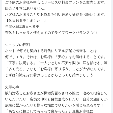
ご予約のお客様を中心にサービスや料金プランをご案内します。

販売ノルマはありません。

お客様のお困りごとやお悩みを伺い最適な提案をお願いします。

【休日数変更しました！】

年間休日115日へ変更！

有休もしっかりと使えますのでライフワークバランスも〇

ショップの役割

ネットで何でも契約する時代にリアル店舗で出来ることは

何でしょう。それは、お客様に「安心」をお届けすることです。

「丁寧に説明する」「一人ひとりの不安や悩みに耳を傾ける」等

「多く売る」よりも「お客様に寄り添う」ことが大切なんです。

まずは知識を身に着けることからじっくり始めましょう！

先輩の声

以前対応したお客さまが機種変更をされる際に、改めて指名して

いただけたり、店舗の仲間と目標達成をしたり、自分の頑張りが

成果に繋がったりと様々な場面でやりがいを感じられるます！

「あなたに担当してもらって良かった」と直接お客様に
