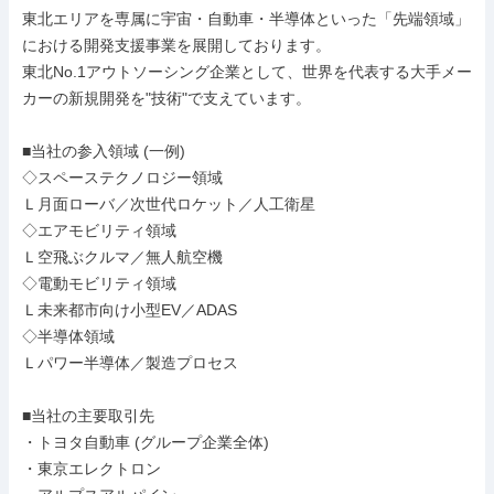
東北エリアを専属に宇宙・自動車・半導体といった「先端領域」
における開発支援事業を展開しております。

東北No.1アウトソーシング企業として、世界を代表する大手メー
カーの新規開発を"技術"で支えています。

■当社の参入領域 (一例)

◇スペーステクノロジー領域

Ｌ月面ローバ／次世代ロケット／人工衛星

◇エアモビリティ領域

Ｌ空飛ぶクルマ／無人航空機

◇電動モビリティ領域

Ｌ未来都市向け小型EV／ADAS

◇半導体領域

Ｌパワー半導体／製造プロセス

■当社の主要取引先

・トヨタ自動車 (グループ企業全体)

・東京エレクトロン
