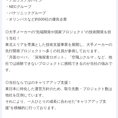
・アルプスアルパイン

・NECグループ

・パナソニックグループ

・オリンパスなど約500社の優良企業

◎大手メーカーの"先端開発や国家プロジェクト"の技術開発を担
う当社！

東北エリアを専属とした技術支援事業を展開し、大手メーカーの
先行開発プロジェクトへ多くの社員が参画しております。

「月面ローバ」「深海探査ロボット」「空飛ぶクルマ」など、他
社では経験できないプロジェクトに挑戦できるのが当社の強みで
す。

◎当社ならではのキャリアアップ支援！

東日本に特化した運営方針のため、取引先数・プロジェクト数は
他社を圧倒しています。

それにより、一人ひとりの成長に合わせた"キャリアアップ支
援"を積極的に行っております。
