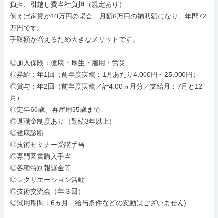
負担、引越し費当社負担（規定あり）

例えば家賃が10万円の場合、月額6万円の補助額になり、年間72
万円です。

手取額が増えるため大きなメリットです。

◎加入保険：健康・厚生・雇用・労災

◎昇給：年1回（前年度実績：1月あたり4,000円～25,000円）

◎賞与：年2回（前年度実績／計4.00ヵ月分／支給月：7月と12
月）

◎定年60歳、再雇用65歳まで

◎退職金制度あり（勤続3年以上）

◎健康診断

◎技術セミナー受講手当

◎専門図書購入手当

◎各種特別報奨金等

◎レクリエーション活動

◎技術交流会（年３回）

◎試用期間：6ヵ月（給与条件などの変動はございません)