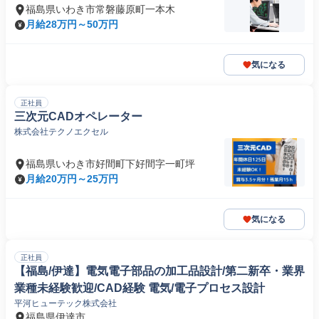
福島県いわき市常磐藤原町一本木
月給28万円～50万円
気になる
正社員
三次元CADオペレーター
株式会社テクノエクセル
福島県いわき市好間町下好間字一町坪
月給20万円～25万円
気になる
正社員
【福島/伊達】電気電子部品の加工品設計/第二新卒・業界
業種未経験歓迎/CAD経験 電気/電子プロセス設計
平河ヒューテック株式会社
福島県伊達市