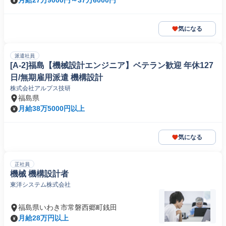
月給27万9000円～37万6000円
気になる
派遣社員
[A-2]福島【機械設計エンジニア】ベテラン歓迎 年休127
日/無期雇用派遣 機構設計
株式会社アルプス技研
福島県
月給38万5000円以上
気になる
正社員
機械 機構設計者
東洋システム株式会社
福島県いわき市常磐西郷町銭田
月給28万円以上