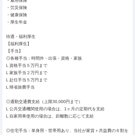
・雇用保険

・労災保険

・健康保険

・厚生年金

待遇・福利厚生

【福利厚生】

【手当】

◎各種手当：時間外・出張・資格・家族

L 資格手当５万円まで

L 家族手当２万円まで

L 赴任手当５万円まで

L 帰省旅費手当

◎通勤交通費支給（上限30,000円まで）

L 公共交通機関使用の場合は、1ヶ月の定期代を支給

L 自家用車使用の場合は、距離数に応じて支給

◎住宅手当：単身用・世帯用あり、当社が家賃＋共益費の６割を