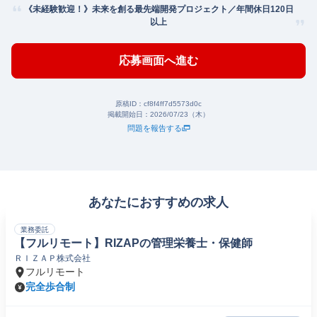
《未経験歓迎！》未来を創る最先端開発プロジェクト／年間休日120日
以上
応募画面へ進む
原稿ID：
cf8f4ff7d5573d0c
掲載開始日：
2026/07/23（木）
問題を報告する
あなたにおすすめの求人
業務委託
【フルリモート】RIZAPの管理栄養士・保健師
ＲＩＺＡＰ株式会社
フルリモート
完全歩合制