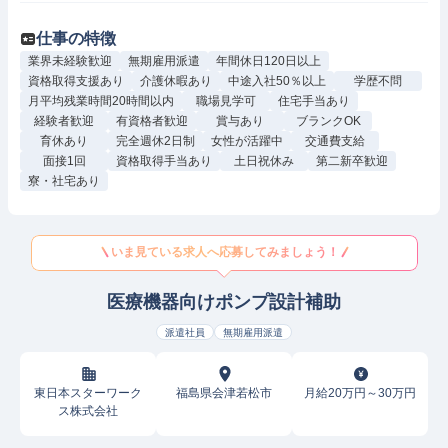
仕事の特徴
業界未経験歓迎
無期雇用派遣
年間休日120日以上
資格取得支援あり
介護休暇あり
中途入社50％以上
学歴不問
月平均残業時間20時間以内
職場見学可
住宅手当あり
経験者歓迎
有資格者歓迎
賞与あり
ブランクOK
育休あり
完全週休2日制
女性が活躍中
交通費支給
面接1回
資格取得手当あり
土日祝休み
第二新卒歓迎
寮・社宅あり
いま見ている求人へ応募してみましょう！
医療機器向けポンプ設計補助
派遣社員
無期雇用派遣
東日本スターワーク
福島県会津若松市
月給20万円～30万円
ス株式会社