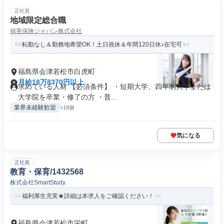
正社員
地域限定総合職
損害保険ジャパン株式会社
転勤なし＆勤務地希望OK！土日祝休＆年間120日休♪在宅可
福島県会津若松市白虎町
月給18万8370円以上
求めている人材 【必須条件】 ・短期大学、四年制大学または
大学院を卒業・修了の方 ・普...
業界未経験歓迎
+18個
気になる
正社員
教育・保育/1432568
株式会社SmartStudy
福利厚生充実★詳細は本求人をご確認ください！
福島県会津若松市栄町