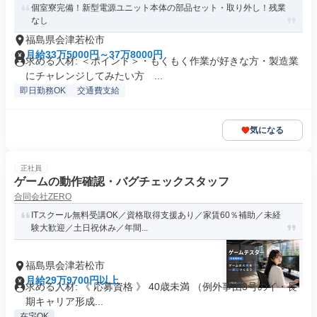
個室寮完備！新型電源ユニット本体の部品セット・取り外し！残業
なし
福島県会津若松市
月給33万5000円～37万8000円
求める人材: ＜ポイント＞・もくもく作業が好きな方・製造業
にチャレンジしてみたい方 ...
即日勤務OK
交通費支給
気になる
正社員
ゲームの動作確認・バグチェックスタッフ
合同会社ZERO
ITスクール無料受講OK／資格取得支援あり／家賃60％補助／未経
験大歓迎／土日祝休み／年間...
福島県会津若松市
月給29万9700円以上
求める人材: 《 応募資格 》 40歳未満 （例外事由3号のイ・長
期キャリア形成...
在宅OK