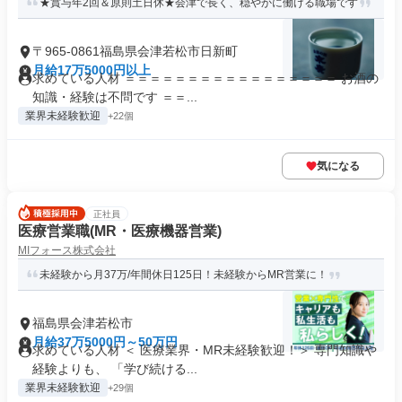
★賞与年2回＆原則土日休★会津で長く、穏やかに働ける職場です
〒965-0861福島県会津若松市日新町
月給17万5000円以上
求めている人材 ＝＝＝＝＝＝＝＝＝＝＝＝＝＝＝＝＝ お酒の
知識・経験は不問です ＝＝...
業界未経験歓迎
+22個
気になる
正社員
医療営業職(MR・医療機器営業)
MIフォース株式会社
未経験から月37万/年間休日125日！未経験からMR営業に！
福島県会津若松市
月給37万5000円～50万円
求めている人材 ＜ 医療業界・MR未経験歓迎！＞ 専門知識や
経験よりも、 「学び続ける...
業界未経験歓迎
+29個