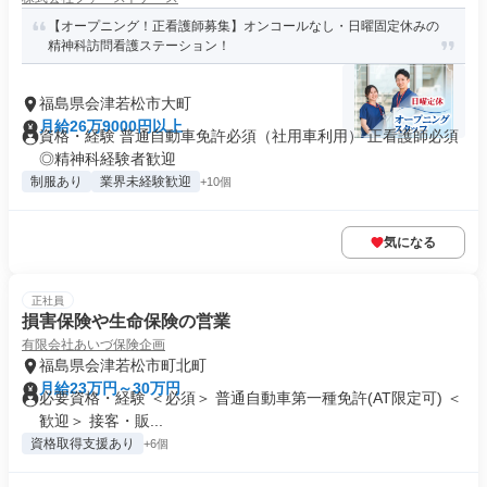
【オープニング！正看護師募集】オンコールなし・日曜固定休みの
精神科訪問看護ステーション！
福島県会津若松市大町
月給26万9000円以上
資格・経験 普通自動車免許必須（社用車利用） 正看護師必須
◎精神科経験者歓迎
制服あり
業界未経験歓迎
+10個
気になる
正社員
損害保険や生命保険の営業
有限会社あいづ保険企画
福島県会津若松市町北町
月給23万円～30万円
必要資格・経験 ＜必須＞ 普通自動車第一種免許(AT限定可) ＜
歓迎＞ 接客・販...
資格取得支援あり
+6個