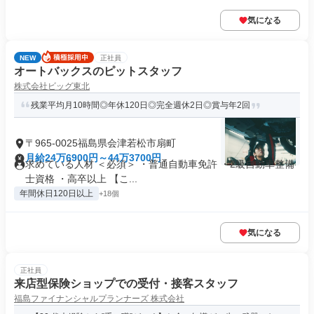
気になる
NEW
正社員
オートバックスのピットスタッフ
株式会社ビッグ東北
残業平均月10時間◎年休120日◎完全週休2日◎賞与年2回
〒965-0025福島県会津若松市扇町
月給24万6900円～44万3700円
求めている人材 ＜必須＞ ・普通自動車免許 ・2級自動車整備
士資格 ・高卒以上 【こ...
年間休日120日以上
+18個
気になる
正社員
来店型保険ショップでの受付・接客スタッフ
福島ファイナンシャルプランナーズ 株式会社