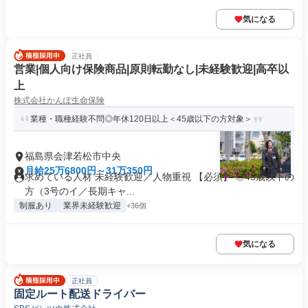
気になる
正社員
営業|個人向け保険商品|原則転勤なし|未経験歓迎|高卒以
上
株式会社かんぽ生命保険
業種・職種経験不問◎年休120日以上＜45歳以下の方対象＞
福島県会津若松市中央
月給25万6800円～31万350円
求めている人材 未経験歓迎／人物重視 【必須】 ◎45歳以下の
方（3号のイ／長期キャ...
制服あり
業界未経験歓迎
+36個
気になる
正社員
固定ルート配送ドライバー