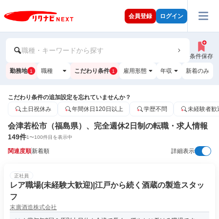
会員登録
ログイン
職種・キーワードから探す
条件保存
勤務地
職種
こだわり条件
雇用形態
年収
新着のみ
1
1
こだわり条件の追加設定を忘れていませんか？
土日祝休み
年間休日120日以上
学歴不問
未経験者歓
会津若松市（福島県）、完全週休2日制の転職・求人情報
149
件
1
〜
100
件目を表示中
関連度順
新着順
詳細表示
正社員
レア職場(未経験大歓迎)|江戸から続く酒蔵の製造スタッ
フ
末廣酒造株式会社