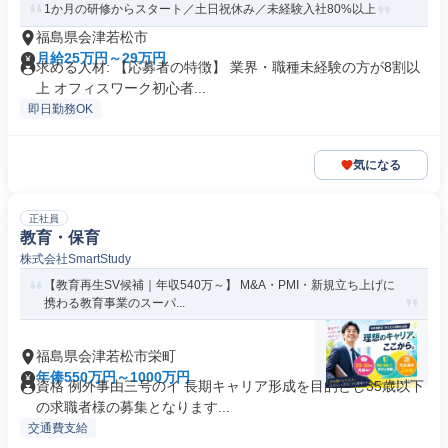
1か月の研修からスタート／土日祝休み／未経験入社80%以上
福島県会津若松市
月給25万円～29万円
求める人材: 【応募者の特徴】 業界・職種未経験の方が8割以
上 オフィスワーク初心者...
即日勤務OK
気になる
正社員
教育・保育
株式会社SmartStudy
【教育再生SV候補｜年収540万～】 M&A・PMI・新規立ち上げに
携わる教育事業のスーパ...
福島県会津若松市栄町
年俸550万円～1000万円
資格 例外事由三号のイ 長期キャリア形成を目的とし35歳以下
の求職者様の募集となります...
交通費支給