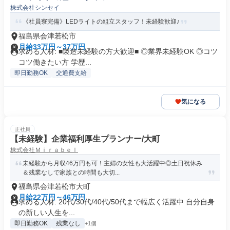
株式会社シンセイ
《社員寮完備》LEDライトの組立スタッフ！未経験歓迎♪
福島県会津若松市
月給33万円～37万円
求める人材: ■製造未経験の方大歓迎■ ◎業界未経験OK ◎コツ
コツ働きたい方 学歴...
即日勤務OK
交通費支給
気になる
正社員
【未経験】企業福利厚生プランナー/大町
株式会社Ｍｉｒａｂｅｌ
未経験から月収46万円も可！主婦の女性も大活躍中◎土日祝休み
＆残業なしで家族との時間も大切...
福島県会津若松市大町
月給22万円～46万円
求める人材: 20代/30代/40代/50代まで幅広く活躍中 自分自身
の新しい人生を...
即日勤務OK
残業なし
+1個