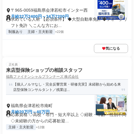
〒965-0059福島県会津若松市インター西
月給32万2400円～34万7200円
求めている人材 【必須条件】 ◆大型自動車免許 ◆フォークリ
フト免許 ＼こんな方にお...
制服あり
主婦・主夫歓迎
+22個
気になる
正社員
来店型保険ショップの相談スタッフ
福島ファイナンシャルプランナーズ 株式会社
【個人ノルマなし・完全反響営業・研修充実】未経験から始める来
店型保険コンサルタント／残業ほ...
福島県会津若松市南町
月給20万円～40万円
応募資格 ◇高校・専門・短大卒以上 ◇経験・年齢・性別不問
◇未経験の方からの応募歓迎...
主婦・主夫歓迎
+12個