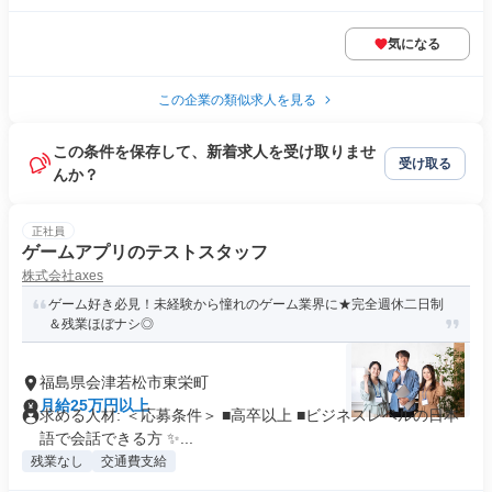
気になる
この企業の類似求人を見る
この条件を保存して、新着求人を受け取りませ
受け取る
んか？
正社員
ゲームアプリのテストスタッフ
株式会社axes
ゲーム好き必見！未経験から憧れのゲーム業界に★完全週休二日制
＆残業ほぼナシ◎
福島県会津若松市東栄町
月給25万円以上
求める人材: ＜応募条件＞ ■高卒以上 ■ビジネスレベルの日本
語で会話できる方 ✨...
残業なし
交通費支給