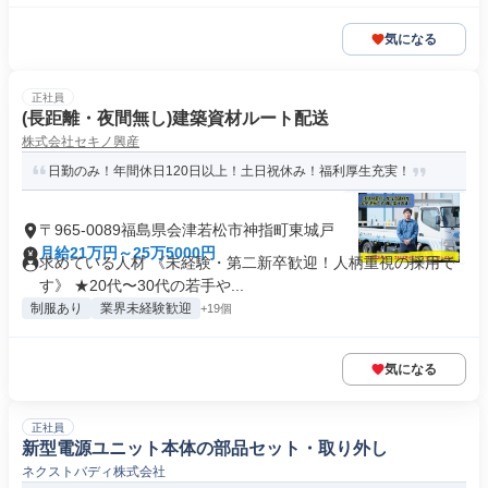
気になる
正社員
(長距離・夜間無し)建築資材ルート配送
株式会社セキノ興産
日勤のみ！年間休日120日以上！土日祝休み！福利厚生充実！
〒965-0089福島県会津若松市神指町東城戸
月給21万円～25万5000円
求めている人材 《未経験・第二新卒歓迎！人柄重視の採用で
す》 ★20代〜30代の若手や...
制服あり
業界未経験歓迎
+19個
気になる
正社員
新型電源ユニット本体の部品セット・取り外し
ネクストバディ株式会社