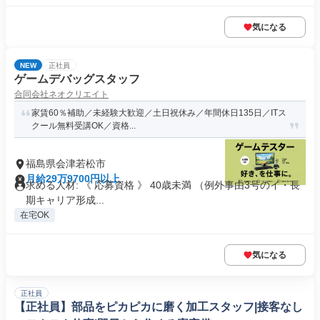
気になる
NEW
正社員
ゲームデバッグスタッフ
合同会社ネオクリエイト
家賃60％補助／未経験大歓迎／土日祝休み／年間休日135日／ITス
クール無料受講OK／資格...
福島県会津若松市
月給29万9700円以上
求める人材: 《 応募資格 》 40歳未満 （例外事由3号のイ・長
期キャリア形成...
在宅OK
気になる
正社員
【正社員】部品をピカピカに磨く加工スタッフ|接客なし