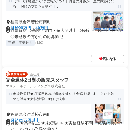
【20 代未経験から”⼿に職”がつく】お⾦の知識が⼀⽣の武器にな
る、 保険のプロを⽬指す仕...
福島県会津若松市南町
月給20万円～40万円
応募資格 ◇高校・専門・短大卒以上 ◇経験・年齢・性別不問
◇未経験の方からの応募歓迎...
主婦・主夫歓迎
+13個
気になる
正社員
完全週休2日制の販売スタッフ
エステールホールディングス株式会社
未経験歓迎★月10日休みで働きやすい！会話を楽しむことから始
める販売★女性活躍中★ほぼ残業...
福島県会津若松市南町
月給21万円以上
資格 ★高卒以上 ★未経験OK ★実務経験不問 「経験はないけ
ど、アパレル業界で働きた...