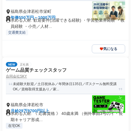
福島県会津若松市栄町
年俸550万円～1000万円
求める人材: 歓迎要件(活躍できる経験) ・学習塾業界経験 ・教
員経験 ・小売／人材...
交通費支給
気になる
NEW
正社員
ゲーム品質チェックスタッフ
合同会社SKY
未経験大歓迎／土日祝休み／年間休日135日／ITスクール無料受講
OK／資格取得支援あり／家...
福島県会津若松市
月給29万9700円以上
求める人材: 《 応募資格 》 40歳未満 （例外事由3号のイ・長
期キャリア形成...
在宅OK