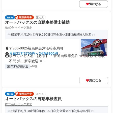
気になる
NEW
正社員
オートバックスの自動車整備士補助
株式会社ビッグ東北
残業平均月10ｈ◎年休120日◎完全週休2日◎未経験大歓迎
〒965-0025福島県会津若松市扇町
月給21万3700円～24万6900円
求めている人材 【必須】 ・普通自動車免許 未経験歓迎 経験
不問 第二新卒歓迎 車...
業界未経験歓迎
+20個
気になる
NEW
正社員
オートバックスの自動車検査員
株式会社ビッグ東北
残業平均月10時間◎年休120日◎完全週休2日◎賞与年2回