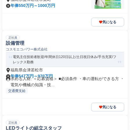
年俸550万円～1000万円
気になる
正社員
設備管理
コスモエコパワー株式会社
電気主任技術者歓迎/年間休日120日以上/土日祝日休み/手当充実/フ
レックス勤務
福島県会津若松市
年俸547万円～970万円
求める人材: ＜応募資格＞ ■必須条件 ・車の運転ができる方 ・
電気や機械の知識・技...
交通費支給
気になる
正社員
LEDライトの組立スタッフ