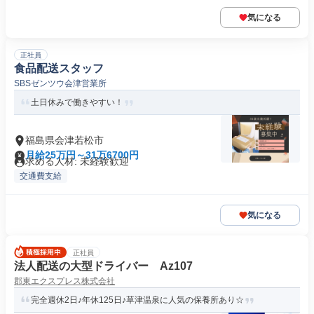
気になる
正社員
食品配送スタッフ
SBSゼンツウ会津営業所
土日休みで働きやすい！
福島県会津若松市
月給25万円～31万6700円
求める人材: 未経験歓迎
交通費支給
気になる
正社員
法人配送の大型ドライバー Az107
郡東エクスプレス株式会社
完全週休2日♪年休125日♪草津温泉に人気の保養所あり☆