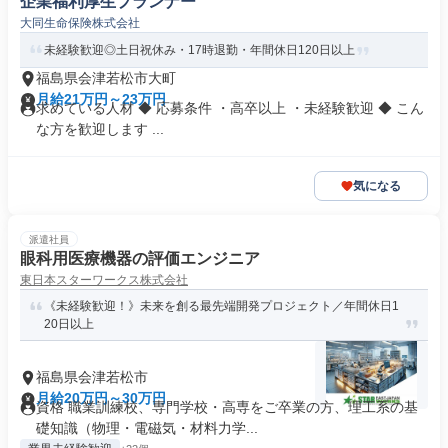
企業福利厚生プランナー
大同生命保険株式会社
未経験歓迎◎土日祝休み・17時退勤・年間休日120日以上
福島県会津若松市大町
月給21万円～23万円
求めている人材 ◆ 応募条件 ・高卒以上 ・未経験歓迎 ◆ こん
な方を歓迎します ...
気になる
派遣社員
眼科用医療機器の評価エンジニア
東日本スターワークス株式会社
《未経験歓迎！》未来を創る最先端開発プロジェクト／年間休日1
20日以上
福島県会津若松市
月給20万円～30万円
資格 職業訓練校、専門学校・高専をご卒業の方、理工系の基
礎知識（物理・電磁気・材料力学...