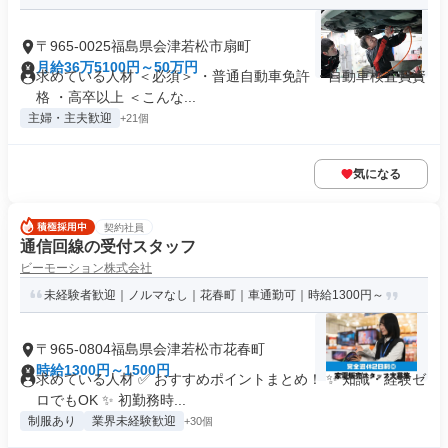
〒965-0025福島県会津若松市扇町
月給36万5100円～50万円
求めている人材 ＜必須＞ ・普通自動車免許 ・自動車検査員資
格 ・高卒以上 ＜こんな...
主婦・主夫歓迎
+21個
気になる
契約社員
通信回線の受付スタッフ
ビーモーション株式会社
未経験者歓迎｜ノルマなし｜花春町｜車通勤可｜時給1300円～
〒965-0804福島県会津若松市花春町
時給1300円～1500円
求めている人材 ✅ おすすめポイントまとめ！ ✨ 知識・経験ゼ
ロでもOK ✨ 初勤務時...
制服あり
業界未経験歓迎
+30個