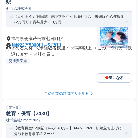
駅
セコム株式会社
【人生を変える転職】東証プライム上場セコム｜未経験から年収6
72万円可｜賞与最大210万円
福島県会津若松市七日町駅
月給22万5300円～51万円
求める人材: ＼未経験者歓迎／ ✅高卒以上 ＜このような方は歓
迎します＞ ✅社会貢...
交通費支給
気になる
この企業の類似求人を見る
正社員
教育・保育【3430】
株式会社SmartStudy
【教育再生SV候補｜年収540万～】 M&A・PMI・新規立ち上げに
携わる教育事業のスーパ...