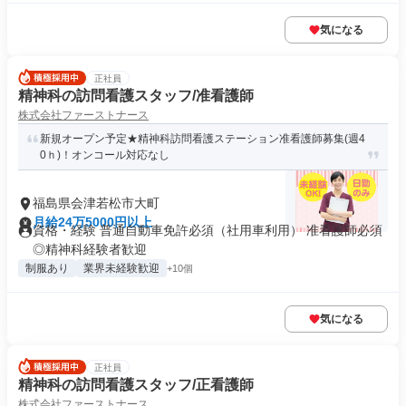
気になる
正社員
精神科の訪問看護スタッフ/准看護師
株式会社ファーストナース
新規オープン予定★精神科訪問看護ステーション准看護師募集(週4
0ｈ)！オンコール対応なし
福島県会津若松市大町
月給24万5000円以上
資格・経験 普通自動車免許必須（社用車利用） 准看護師必須
◎精神科経験者歓迎
制服あり
業界未経験歓迎
+10個
気になる
正社員
精神科の訪問看護スタッフ/正看護師
株式会社ファーストナース