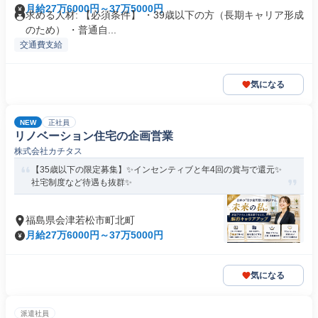
月給27万6000円～37万5000円
求める人材: 【必須条件】 ・39歳以下の方（長期キャリア形成
のため） ・普通自...
交通費支給
気になる
NEW
正社員
リノベーション住宅の企画営業
株式会社カチタス
【35歳以下の限定募集】✨インセンティブと年4回の賞与で還元✨
社宅制度など待遇も抜群✨
福島県会津若松市町北町
月給27万6000円～37万5000円
気になる
派遣社員