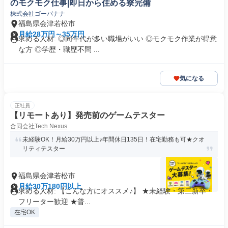
のモクモク仕事|即日から住める寮完備
株式会社ゴーバナナ
福島県会津若松市
月給28万円～35万円
求める人材: ◎同年代が多い職場がいい ◎モクモク作業が得意
な方 ◎学歴・職歴不問 ...
気になる
正社員
【リモートあり】発売前のゲームテスター
合同会社Tech Nexus
未経験OK！月給30万円以上♪年間休日135日！在宅勤務も可★クオ
リティテスター
福島県会津若松市
月給30万180円以上
求める人材: 【こんな方にオススメ♪】 ★未経験・第二新卒・
フリーター歓迎 ★普...
在宅OK