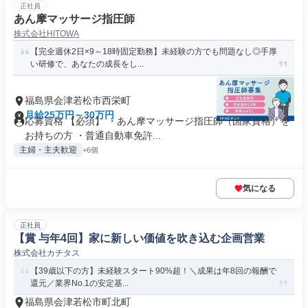
正社員
あん摩マッサージ指圧師
株式会社HITOWA
【完全週休2日×9～18時固定勤務】未経験の方でも問題なし◎手厚
い研修で、あなたの成長をし...
福島県会津若松市西栄町
月給25万円～30万円
応募資格 【必須】 ・あん摩マッサージ指圧師（国家資格）を
お持ちの方 ・普通自動車免許...
主婦・主夫歓迎
+6個
気になる
正社員
【賞 与年4回】家に新しい価値を吹き込む企画営業
株式会社カチタス
【39歳以下の方】未経験スタート90%超！＼成果は年8回の報酬で
還元／業界No.1の安定基...
福島県会津若松市町北町