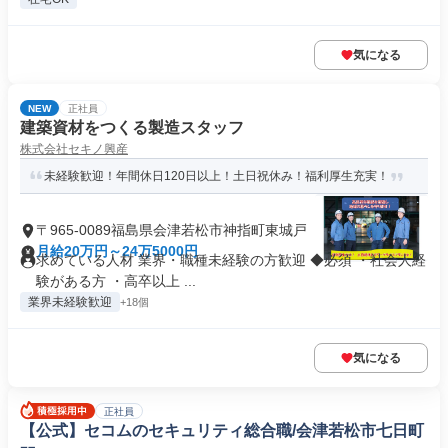
気になる
NEW
正社員
建築資材をつくる製造スタッフ
株式会社セキノ興産
未経験歓迎！年間休日120日以上！土日祝休み！福利厚生充実！
〒965-0089福島県会津若松市神指町東城戸
月給20万円～24万5000円
求めている人材 業界・職種未経験の方歓迎 ◆必須 ・社会人経
験がある方 ・高卒以上 ...
業界未経験歓迎
+18個
気になる
正社員
【公式】セコムのセキュリティ総合職/会津若松市七日町