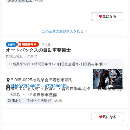
業界未経験歓迎
+22個
気になる
この企業の類似求人を見る
NEW
正社員
オートバックスの自動車整備士
株式会社ビッグ東北
残業平均月10時間◎年休120日◎完全週休2日◎賞与年2回
〒965-0025福島県会津若松市扇町
月給32万2400円～47万8900円
求めている人材 ＜必須＞ ・普通自動車免許 ・自動車整備経験
5年以上 ・2級自動車整備...
制服あり
主婦・主夫歓迎
+22個
気になる