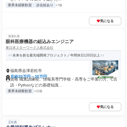
業界未経験歓迎
歩合給あり
+7個
気になる
派遣社員
眼科医療機器の組込みエンジニア
東日本スターワークス株式会社
未来を創る最先端開発プロジェクト／年間休日120日以上
福島県会津若松市
月給20万円～30万円
資格 職業訓練校、情報系専門学校・高専をご卒業の方、C言
語・Pythonなどの基礎知識...
業界未経験歓迎
+22個
気になる
正社員