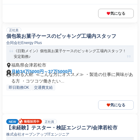
気になる
正社員
個包装お菓子ケースのピッキング工場内スタッフ
合同会社Energy Plus
《日勤メイン》個包装お菓子ケースのピッキング工場内スタッフ！
安定勤務♪
福島県会津若松市
月給34万5000円～37万5000円
求める人材: ≪こんな方にオススメ≫ ・製造の仕事に興味があ
る方 ・コツコツ働きたい...
即日勤務OK
交通費支給
気になる
NEW
正社員
【未経験】テスター・検証エンジニア/会津若松市
株式会社オープンアップITエンジニア