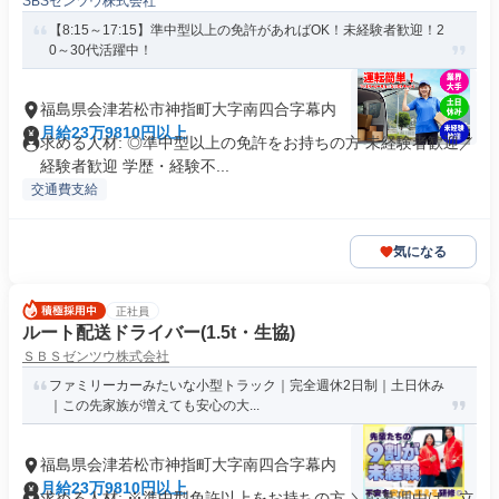
SBSゼンツウ株式会社
【8:15～17:15】準中型以上の免許があればOK！未経験者歓迎！2
0～30代活躍中！
福島県会津若松市神指町大字南四合字幕内
月給23万9810円以上
求める人材: ◎準中型以上の免許をお持ちの方 未経験者歓迎／
経験者歓迎 学歴・経験不...
交通費支給
気になる
正社員
ルート配送ドライバー(1.5t・生協)
ＳＢＳゼンツウ株式会社
ファミリーカーみたいな小型トラック｜完全週休2日制｜土日休み
｜この先家族が増えても安心の大...
福島県会津若松市神指町大字南四合字幕内
月給23万9810円以上
求める人材: ※準中型免許以上をお持ちの方 ＼応募理由は、立