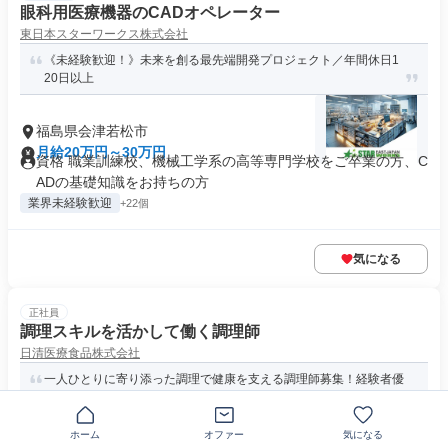
眼科用医療機器のCADオペレーター
東日本スターワークス株式会社
《未経験歓迎！》未来を創る最先端開発プロジェクト／年間休日1
20日以上
福島県会津若松市
月給20万円～30万円
資格 職業訓練校、機械工学系の高等専門学校をご卒業の方、C
ADの基礎知識をお持ちの方
業界未経験歓迎
+22個
気になる
正社員
調理スキルを活かして働く調理師
日清医療食品株式会社
一人ひとりに寄り添った調理で健康を支える調理師募集！経験者優
遇+資格手当でしっかり評価◎
ホーム
オファー
気になる