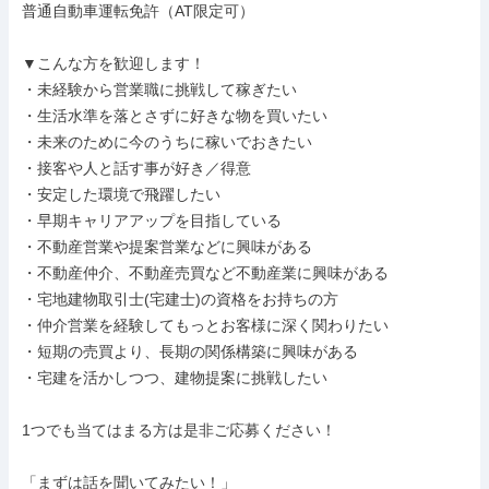
普通自動車運転免許（AT限定可）

▼こんな方を歓迎します！

・未経験から営業職に挑戦して稼ぎたい

・生活水準を落とさずに好きな物を買いたい

・未来のために今のうちに稼いでおきたい

・接客や人と話す事が好き／得意

・安定した環境で飛躍したい

・早期キャリアアップを目指している

・不動産営業や提案営業などに興味がある

・不動産仲介、不動産売買など不動産業に興味がある

・宅地建物取引士(宅建士)の資格をお持ちの方

・仲介営業を経験してもっとお客様に深く関わりたい

・短期の売買より、長期の関係構築に興味がある

・宅建を活かしつつ、建物提案に挑戦したい

1つでも当てはまる方は是非ご応募ください！

「まずは話を聞いてみたい！」
