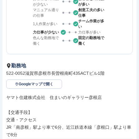
が少ない
が多い
マニュアル通り
創意工夫の多い
の仕事
仕事
チーム作業が多
1人作業が多い
い
力仕事が少ない
力仕事が多い
色んな勤務地で
固定の勤務地で
働く
働く
勤務地
522-0052滋賀県彦根市長曽根南町435ACTビル1階
Googleマップで開く
ヤマト住建株式会社　住まいのギャラリー彦根店

【交通手段】

交通・アクセス

JR「南彦根」駅より車で6分、近江鉄道本線「彦根口」駅より車
で8分