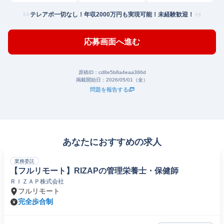
テレアポ一切なし！年収2000万円も実現可能！未経験歓迎！
応募画面へ進む
原稿ID：
cd8e5b8a4eaa386d
掲載開始日：
2026/05/01（金）
問題を報告する
あなたにおすすめの求人
業務委託
【フルリモート】RIZAPの管理栄養士・保健師
ＲＩＺＡＰ株式会社
フルリモート
完全歩合制