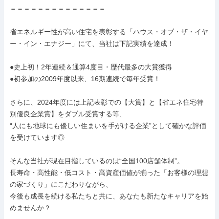
＝＝＝＝＝＝＝＝＝＝＝＝＝＝

省エネルギー性が高い住宅を表彰する「ハウス・オブ・ザ・イヤ
ー・イン・エナジー」にて、当社は下記実績を達成！

●史上初！2年連続＆通算4度目・歴代最多の大賞獲得

●初参加の2009年度以来、16期連続で毎年受賞！

さらに、2024年度には上記表彰での【大賞】と【省エネ住宅特
別優良企業賞】をダブル受賞する等、

“人にも地球にも優しい住まいを手がける企業”として確かな評価
を受けています◎

そんな当社が現在目指しているのは“全国100店舗体制”。

長寿命・高性能・低コスト・高資産価値が揃った「お客様の理想
の家づくり」にこだわりながら、

今後も成長を続ける私たちと共に、あなたも新たなキャリアを始
めませんか？
