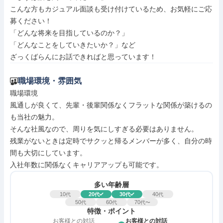
こんな方もカジュアル面談も受け付けているため、お気軽にご応
募ください！

「どんな将来を目指しているのか？」

「どんなことをしていきたいか？」など

ざっくばらんにお話できればと思っています！
職場環境・雰囲気
職場環境

風通しが良くて、先輩・後輩関係なくフラットな関係が築けるの
も当社の魅力。

そんな社風なので、周りを気にしすぎる必要はありません。

残業がないときは定時でサクッと帰るメンバーが多く、自分の時
間も大切にしています。

入社年数に関係なくキャリアアップも可能です。
多い年齢層
10
20
30
40
代
代
代
代
50
60
70
代
代
代〜
特徴・ポイント
お客様との対話
お客様との対話