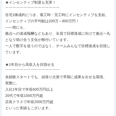
★インセンティブ制度も充実！

￣￣￣￣￣￣￣￣￣￣￣￣￣￣￣

住宅1棟成約につき、着工時・完工時にインセンティブを支給。

インセンティブの平均額は200万～800万円！

――他にも、

拠点への達成報酬などもあり、全員で目標達成に向けて拠点一丸
となり助け合う文化が根付いています。

一人で数字を追うのではなく、チームみんなで目標達成を目指し
ています。

★1年目から高収入を目指せる

￣￣￣￣￣￣￣￣￣￣￣￣￣￣￣

未経験スタートでも、頑張り次第で早期に成果を出せる環境。

実際に、

入社1年目で年収600万円以上

20代で年収1000万円超

店長クラスで年収2000万円超

といった実績もございます。
