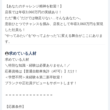
【あなたのチャレンジ精神を歓迎！】

店長では年収3,060万円の実績あり！

ただ“働く”だけでは物足りない…そんなあなたへ。

意欲ひとつでチャンスを掴み、店長として年収3,060万円を実現
した社員も！

“やってみたい”を“やってよかった”に変える舞台がここにありま
す。
求めている人材
求めている人材

＼特別な知識・経験は必要ありません！／

応募資格は【普通自動車免許（AT可）】だけ！

＜学歴不問＞未経験＆第二新卒歓迎！

ブランクや正社員デビューもサポートします！

＝＝＝＝＝＝＝＝＝＝＝＝＝＝

【応募条件】
