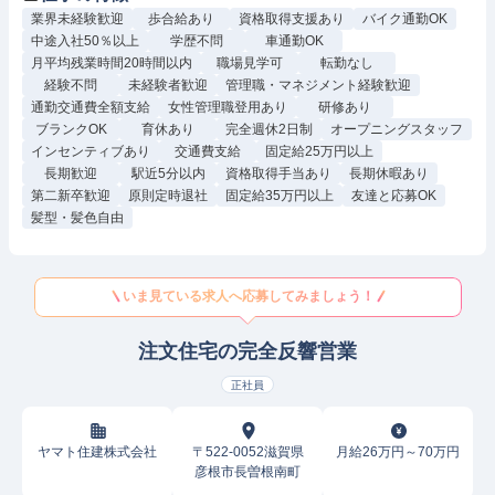
業界未経験歓迎
歩合給あり
資格取得支援あり
バイク通勤OK
中途入社50％以上
学歴不問
車通勤OK
月平均残業時間20時間以内
職場見学可
転勤なし
経験不問
未経験者歓迎
管理職・マネジメント経験歓迎
通勤交通費全額支給
女性管理職登用あり
研修あり
ブランクOK
育休あり
完全週休2日制
オープニングスタッフ
インセンティブあり
交通費支給
固定給25万円以上
長期歓迎
駅近5分以内
資格取得手当あり
長期休暇あり
第二新卒歓迎
原則定時退社
固定給35万円以上
友達と応募OK
髪型・髪色自由
いま見ている求人へ応募してみましょう！
注文住宅の完全反響営業
正社員
ヤマト住建株式会社
〒522-0052滋賀県
月給26万円～70万円
彦根市長曽根南町