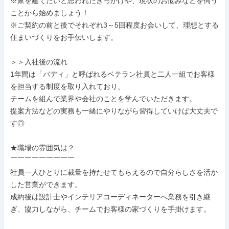
※家を建てたいと思われたきっかけや、現状のお悩みなどを伺う
ことから始めましょう！

※ご契約の前と後でそれぞれ3～5回程度お会いして、理想とする
住まいづくりをお手伝いします。

＞＞入社後の流れ

1年間は「バディ」と呼ばれるベテラン社員と二人一組でお客様
を担当する制度を取り入れており、

チームを組んで業界や会社のことを学んでいただきます。

提案方法などの実務も一緒にやりながら習得していけば大丈夫で
す◎

★職場の雰囲気は？

￣￣￣￣￣￣￣￣￣

社員一人ひとりに裁量を持たせてもらえるので自分らしさを活か
した営業ができます。

成約後は設計士やインテリアコーディネーターへ業務を引き継
ぎ、協力しながら、チームでお客様の家づくりを手掛けます。
