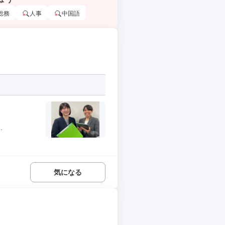
総務
人事
中国語
.
気になる