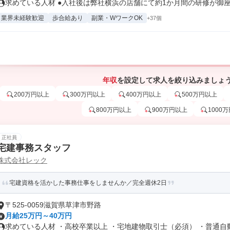
求めている人材 ●入社後は弊社横浜の店舗にて約1か月間の研修が御座い
業界未経験歓迎
歩合給あり
副業・WワークOK
+37個
年収
を設定して求人を絞り込みましょ
200万円以上
300万円以上
400万円以上
500万円以上
800万円以上
900万円以上
1000
正社員
宅建事務スタッフ
株式会社レック
宅建資格を活かした事務仕事をしませんか／完全週休2日
〒525-0059滋賀県草津市野路
月給25万円～40万円
求めている人材 ・高校卒業以上 ・宅地建物取引士（必須） ・普通自動車