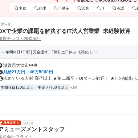
事務
経理
不動産
営業
IT
英語
正社員
DXで企業の課題を解決するIT法人営業業│未経験歓迎
滋賀テレコム株式会社
年間休日120日│完全週休二日制│土日休み│転勤なし
滋賀県大津市中央
月給21万円～46万5000円
求めている人材 高卒以上 ★第二新卒・UIターン歓迎！ ★ITの知識が..
年間休日120日以上
中途入社50％以上
+2個
正社員
アミューズメントスタッフ
株式会社フライト