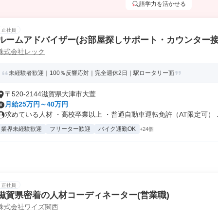
語学力を活かせる
正社員
ルームアドバイザー(お部屋探しサポート・カウンター接
株式会社レック
未経験者歓迎｜100％反響応対｜完全週休2日｜駅ロータリー面
〒520-2144滋賀県大津市大萱
月給25万円～40万円
求めている人材 ・高校卒業以上 ・普通自動車運転免許（AT限定可） ..
業界未経験歓迎
フリーター歓迎
バイク通勤OK
+24個
正社員
滋賀県密着の人材コーディネーター(営業職)
株式会社ワイズ関西