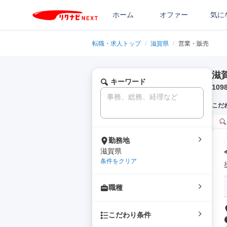
ホーム
オファー
気に
転職・求人トップ
/
滋賀県
/
営業・販売
滋
キーワード
109
こだ
勤務地
滋賀県
条件をクリア
職種
こだわり条件