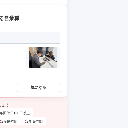
る営業職
.
気になる
しょう
年間休日120日以上
年齢不問
学歴不問