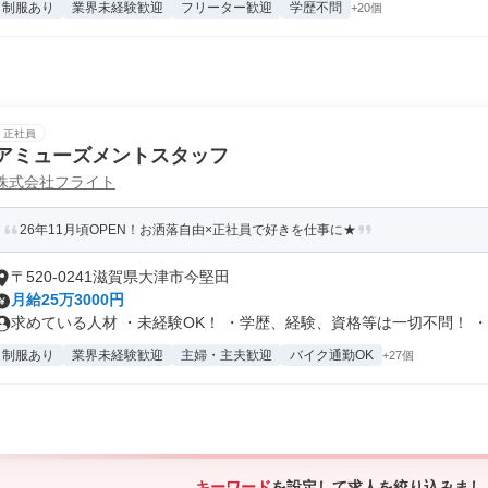
制服あり
業界未経験歓迎
フリーター歓迎
学歴不問
+20個
正社員
アミューズメントスタッフ
株式会社フライト
26年11月頃OPEN！お洒落自由×正社員で好きを仕事に★
〒520-0241滋賀県大津市今堅田
月給25万3000円
求めている人材 ・未経験OK！ ・学歴、経験、資格等は一切不問！ ・..
制服あり
業界未経験歓迎
主婦・主夫歓迎
バイク通勤OK
+27個
キーワード
を設定して求人を絞り込みまし