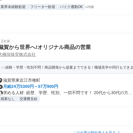
業界未経験歓迎
フリーター歓迎
バイク通勤OK
+25個
正社員
滋賀から世界へ!オリジナル商品の営業
大橋珍味堂株式会社
経験・学歴・性別不問！商品開発から提案までできる！職場見学や同行もできます
滋賀県東近江市種町
月給24万5300円～57万900円
求める人材: 経歴、学歴、性別、一切不問です！ 20代から30代の方...
残業なし
交通費支給
この企業の類似求人を見る