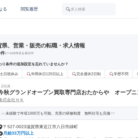
なる
閲覧履歴
求人検索
賀県、営業・販売の転職・求人情報
8
件
1
〜
100
件目を表示中
わり条件の追加設定を忘れていませんか？
土日祝休み
年間休日120日以上
完全週休2日制
学歴不問
正社員
今秋グランドオープン買取専門店おたからや オープニ
株式会社ＨＫ
未経験で年収1000万も可能。充実の研修制度 無料社宅も完備
〒527-0023滋賀県東近江市八日市緑町
月給33万円以上