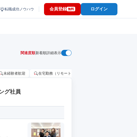
会員登録
ログイン
転職成功ノウハウ
無料
関連度順
新着順
詳細表示
未経験者歓迎
在宅勤務（リモートワーク）OK
家賃補助・住宅手当
ング社員