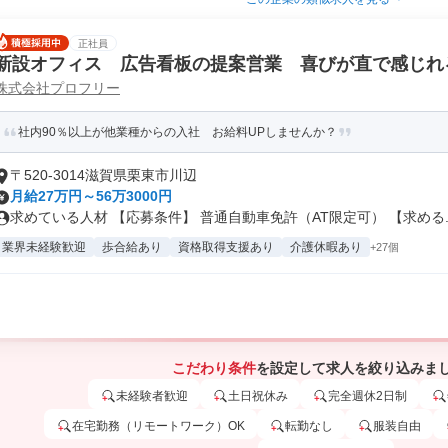
正社員
新設オフィス 広告看板の提案営業 喜びが直で感じれ
株式会社プロフリー
社内90％以上が他業種からの入社 お給料UPしませんか？
〒520-3014滋賀県栗東市川辺
月給27万円～56万3000円
求めている人材 【応募条件】 普通自動車免許（AT限定可） 【求める..
業界未経験歓迎
歩合給あり
資格取得支援あり
介護休暇あり
+27個
こだわり条件
を設定して求人を絞り込みま
未経験者歓迎
土日祝休み
完全週休2日制
在宅勤務（リモートワーク）OK
転勤なし
服装自由