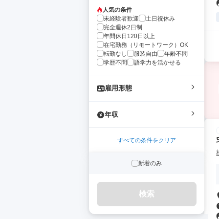
人気の条件
未経験者歓迎
土日祝休み
完全週休2日制
年間休日120日以上
在宅勤務（リモートワーク）OK
転勤なし
服装自由
年齢不問
学歴不問
語学力を活かせる
雇用形態
年収
すべての条件をクリア
新着のみ
検索