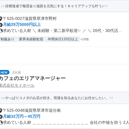
目標達成で報奨金☆滋賀を元気にする！キャリアアップも叶う♪
〒525-0027滋賀県草津市野村
月給29万5000円以上
求めている人材 ＼ 未経験・第二新卒歓迎✨ ／ ＼ 20代・30代活...
制服あり
業界未経験歓迎
年間休日120日以上
+18個
NEW
正社員
カフェのエリアマネージャー
株式会社モイホール
やっぱりコメダのお店が好き。現場を知るあなたにお任せしたい。
〒525-0048滋賀県草津市追分南
月給32万円～45万円
求めている人材 ＿＿＿＿＿＿＿＿＿＿＿＿＿＿ 会社の中核を担う 2人目