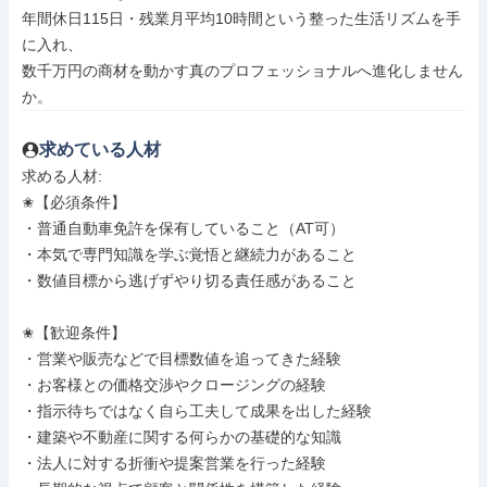
年間休日115日・残業月平均10時間という整った生活リズムを手
に入れ、

数千万円の商材を動かす真のプロフェッショナルへ進化しません
か。
求めている人材
求める人材: 

✬【必須条件】

・普通自動車免許を保有していること（AT可）

・本気で専門知識を学ぶ覚悟と継続力があること

・数値目標から逃げずやり切る責任感があること

✬【歓迎条件】

・営業や販売などで目標数値を追ってきた経験

・お客様との価格交渉やクロージングの経験

・指示待ちではなく自ら工夫して成果を出した経験

・建築や不動産に関する何らかの基礎的な知識

・法人に対する折衝や提案営業を行った経験
