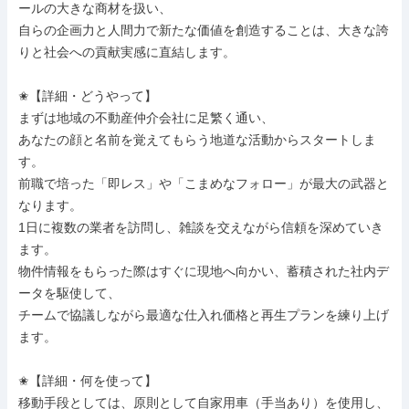
ールの大きな商材を扱い、

自らの企画力と人間力で新たな価値を創造することは、大きな誇
りと社会への貢献実感に直結します。

✬【詳細・どうやって】

まずは地域の不動産仲介会社に足繁く通い、

あなたの顔と名前を覚えてもらう地道な活動からスタートしま
す。

前職で培った「即レス」や「こまめなフォロー」が最大の武器と
なります。

1日に複数の業者を訪問し、雑談を交えながら信頼を深めていき
ます。

物件情報をもらった際はすぐに現地へ向かい、蓄積された社内デ
ータを駆使して、

チームで協議しながら最適な仕入れ価格と再生プランを練り上げ
ます。

✬【詳細・何を使って】

移動手段としては、原則として自家用車（手当あり）を使用し、
