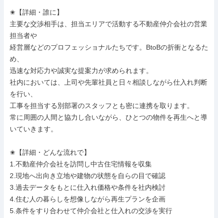
✬【詳細・誰に】

主要な交渉相手は、担当エリアで活動する不動産仲介会社の営業
担当者や

経営層などのプロフェッショナルたちです。BtoBの折衝となるた
め、

迅速な対応力や誠実な提案力が求められます。

社内においては、上司や先輩社員と日々相談しながら仕入れ判断
を行い、

工事を担当する別部署のスタッフとも密に連携を取ります。

常に周囲の人間と協力し合いながら、ひとつの物件を再生へと導
いていきます。

✬【詳細・どんな流れで】

1.不動産仲介会社を訪問し中古住宅情報を収集

2.現地へ出向き立地や建物の状態を自らの目で確認

3.過去データをもとに仕入れ価格や条件を社内検討

4.住む人の暮らしを想像しながら再生プランを企画

5.条件をすり合わせて仲介会社と仕入れの交渉を実行
