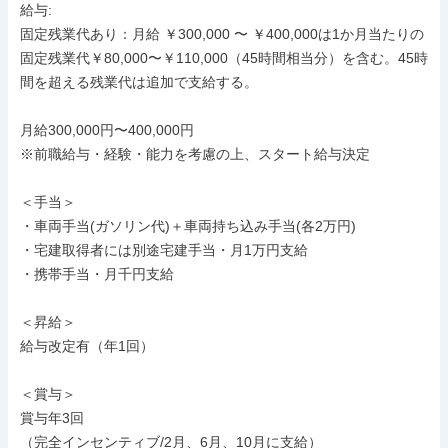
給与: 

固定残業代あり：月給 ￥300,000 〜 ￥400,000は1か月当たりの
固定残業代￥80,000〜￥110,000（45時間相当分）を含む。45時
間を超える残業代は追加で支給する。

月給300,000円〜400,000円

※前職給与・経験・能力を考慮の上、スタート給与決定

＜手当＞

・車両手当(ガソリン代)＋車両持ち込み手当(各2万円)

・宅建取得者には別途宅建手当・月1万円支給

・携帯手当・月千円支給

＜昇給＞

給与改定有（年1回）

＜賞与＞

賞与年3回

（完全インセンティブ/2月、6月、10月に支給）