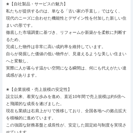
✬【自社製品・サービスの魅力】

私たちが提供するのは、単なる「古い家の手直し」ではなく、

現代のニーズに合わせた機能性とデザイン性を付加した新しい住
まいの形です。

徹底した市場調査に基づき、リフォームか新築かを柔軟に判断す
るため、

完成した物件は非常に高い成約率を維持しています。

自らが発掘した価値の低い物件が、見違えるような美しい住まい
へと変貌し、

実際に人が暮らす温かい空間になる瞬間は、何にも代えがたい達
成感があります。

✬【企業規模・売上規模の安定性】

設立以来、着実な歩みを進め、直近10年間で売上規模は約5倍へ
と飛躍的な成長を遂げました。

現在も業績は右肩上がりで推移しており、全国各地への拠点拡大
を積極的に進めています。

この強固な財務基盤と成長性が、安定した固定給与制度を実現さ
せています。
