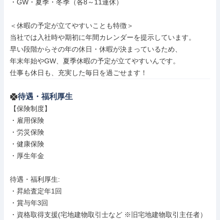
・GW・夏季・冬季（各8～11連休）

＜休暇の予定が立てやすいことも特徴＞

当社では入社時や期初に年間カレンダーを提示しています。

早い段階からその年の休日・休暇が決まっているため、

年末年始やGW、夏季休暇の予定が立てやすいんです。

仕事も休日も、充実した毎日を過ごせます！
待遇・福利厚生
【保険制度】

・雇用保険

・労災保険

・健康保険

・厚生年金

待遇・福利厚生: 

・昇給査定年1回

・賞与年3回

・資格取得支援(宅地建物取引士など ※旧宅地建物取引主任者）
