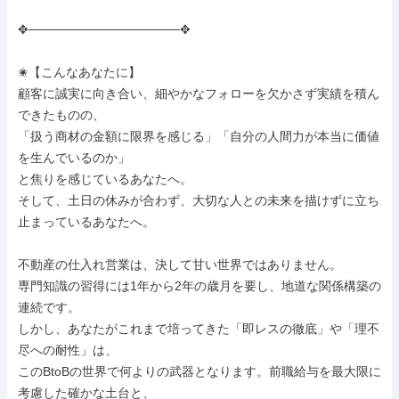
✥─────────────────✥

✬【こんなあなたに】

顧客に誠実に向き合い、細やかなフォローを欠かさず実績を積ん
できたものの、

「扱う商材の金額に限界を感じる」「自分の人間力が本当に価値
を生んでいるのか」

と焦りを感じているあなたへ。

そして、土日の休みが合わず、大切な人との未来を描けずに立ち
止まっているあなたへ。

不動産の仕入れ営業は、決して甘い世界ではありません。

専門知識の習得には1年から2年の歳月を要し、地道な関係構築の
連続です。

しかし、あなたがこれまで培ってきた「即レスの徹底」や「理不
尽への耐性」は、

このBtoBの世界で何よりの武器となります。前職給与を最大限に
考慮した確かな土台と、
