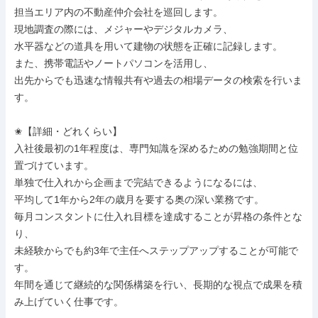
担当エリア内の不動産仲介会社を巡回します。

現地調査の際には、メジャーやデジタルカメラ、

水平器などの道具を用いて建物の状態を正確に記録します。

また、携帯電話やノートパソコンを活用し、

出先からでも迅速な情報共有や過去の相場データの検索を行いま
す。

✬【詳細・どれくらい】

入社後最初の1年程度は、専門知識を深めるための勉強期間と位
置づけています。

単独で仕入れから企画まで完結できるようになるには、

平均して1年から2年の歳月を要する奥の深い業務です。

毎月コンスタントに仕入れ目標を達成することが昇格の条件とな
り、

未経験からでも約3年で主任へステップアップすることが可能で
す。

年間を通じて継続的な関係構築を行い、長期的な視点で成果を積
み上げていく仕事です。
