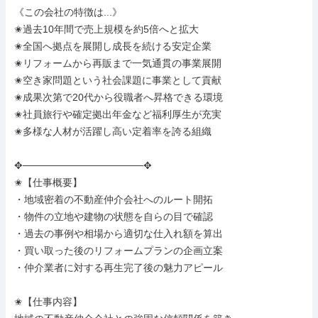
《この会社の特徴は...》

✬過去10年間で売上規模を約5倍へと拡大

✬全国へ拠点を展開し成長を続ける安定企業

✬リフォームから再販まで一気通貫の事業展開

✬空き家問題という社会課題に事業として貢献

✬成果次第で20代から役職者へ昇格できる環境

✬社員旅行や確定拠出年金など福利厚生が充実

✬多様な人材が活躍し高い定着率を誇る組織

✥─────────────────✥

✬【仕事概要】

・地域密着の不動産仲介会社へのルート開拓

・物件の立地や建物の状態を自らの目で確認

・過去の事例や相場から適切な仕入れ額を算出

・買い取った後のリフォームプランの企画立案

・仲介業者に対する再生完了後の魅力アピール

✬【仕事内容】
