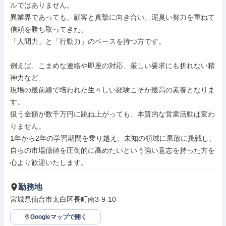
ルではありません。

異業界であっても、顧客と真摯に向き合い、泥臭い努力を重ねて
信頼を勝ち取ってきた、

「人間力」と「行動力」のベースを持つ方です。

例えば、こまめな連絡や即座の対応、厳しい要求にも折れない精
神力など、

現場の最前線で培われた生々しい経験こそが最高の素養となりま
す。

扱う金額が数千万円に跳ね上がっても、本質的な営業活動は変わ
りません。

1年から2年の学習期間を乗り越え、未知の領域に果敢に挑戦し、

自らの市場価値を圧倒的に高めたいという強い意志を持った方を
心より歓迎いたします。
勤務地
宮城県仙台市太白区長町南3-9-10
Googleマップで開く