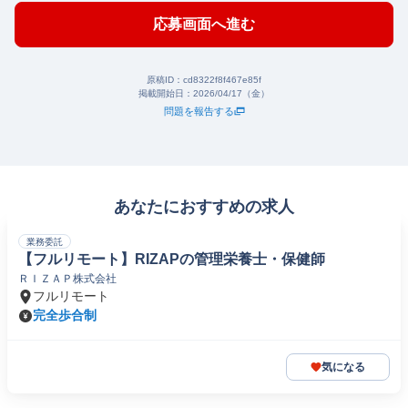
応募画面へ進む
原稿ID：
cd8322f8f467e85f
掲載開始日：
2026/04/17（金）
問題を報告する
あなたにおすすめの求人
業務委託
【フルリモート】RIZAPの管理栄養士・保健師
ＲＩＺＡＰ株式会社
フルリモート
完全歩合制
気になる