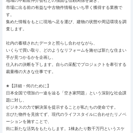
地域の不動産仲介会社との強固な信頼関係を築き、

市場に出る前の有益な中古物件情報をいち早く獲得する業務で
す。

集めた情報をもとに現地へ足を運び、建物の状態や周辺環境を調
査します。

社内の蓄積されたデータと照らし合わせながら、

いくらで買い取り、どのようなリフォームを施せば新たな住まい
手が見つかるかを企画し、

仕入れの決断を下します。自らの采配でプロジェクトを牽引する
裁量権の大きな仕事です。

✬【詳細・何のために】

日本全国で増加の一途を辿る「空き家問題」という深刻な社会課
題に対し、

ビジネスの力で解決策を提示することが私たちの使命です。

古びた物件を見捨てず、現代のライフスタイルに合わせたリノベ
ーションを施すことで、

街に新たな活気をもたらします。1棟あたり数千万円というスケ