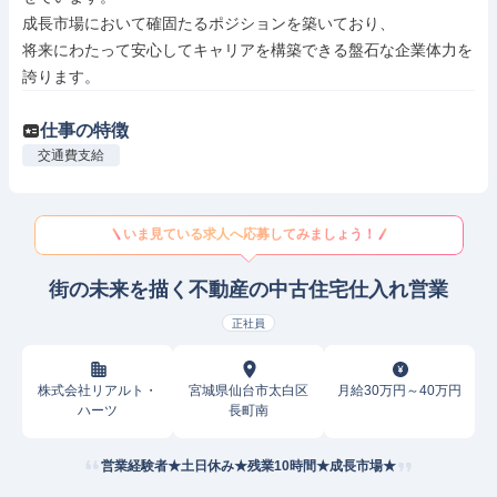
成長市場において確固たるポジションを築いており、

将来にわたって安心してキャリアを構築できる盤石な企業体力を
誇ります。
仕事の特徴
交通費支給
いま見ている求人へ応募してみましょう！
街の未来を描く不動産の中古住宅仕入れ営業
正社員
株式会社リアルト・
宮城県仙台市太白区
月給30万円～40万円
ハーツ
長町南
営業経験者★土日休み★残業10時間★成長市場★