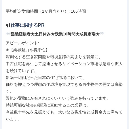
平均所定労働時間（1か月当たり）: 166時間
仕事に関するPR
営業経験者★土日休み★残業10時間★成長市場★
アピールポイント: 

✬【業界魅力や将来性】

深刻化する空き家問題や環境意識の高まりを背景に、

中古住宅を再生して流通させるリノベーション市場は急速な拡大
を続けています。

新築一辺倒だった日本の住宅市場において、

価格を抑えつつ理想の住環境を実現できる再生物件の需要は底堅
く、

景気の変動に左右されにくいという強みを持っています。

持続可能な社会の実現に直結するこの業界は、

今後数十年先を見据えても、大いなる将来性と成長余力に満ちて
います。
