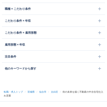
職種 × こだわり条件
こだわり条件 × 年収
こだわり条件 × 雇用形態
雇用形態 × 年収
注目条件
他のキーワードから探す
転職・求人トップ
/
宮城県
/
仙台市
/
太白区
/
街の未来を描く不動産の中古住宅仕入
れ営業