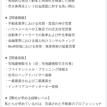
・長期的な視点で顧客と関係性を構築した経験

・空き家再生という社会課題に対する高い関心

✬【関連職種】

・不動産業界における売買・賃貸の仲介営業

・ハウスメーカーや工務店での注文住宅営業

・自動車ディーラーでの新車および中古車販売

・金融業界における個人向けコンサルティング

・BtoB領域における有形・無形商材の提案営業

✬【関連資格】

・宅地建物取引士（旧：宅地建物取引主任者）

・ファイナンシャル・プランニング技能士

・住宅ローンアドバイザー資格

・一級建築士および二級建築士

・インテリアコーディネーター資格

✬【弊社が求める経験レベル】

私たちが求めているのは、完成された不動産のプロフェッショナ