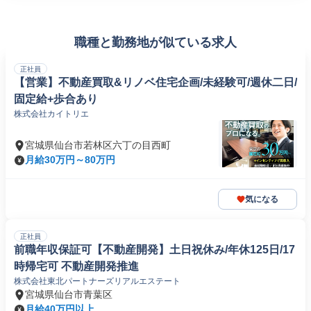
職種と勤務地が似ている求人
正社員
【営業】不動産買取&リノベ住宅企画/未経験可/週休二日/
固定給+歩合あり
株式会社カイトリエ
宮城県仙台市若林区六丁の目西町
月給30万円～80万円
気になる
正社員
前職年収保証可【不動産開発】土日祝休み/年休125日/17
時帰宅可 不動産開発推進
株式会社東北パートナーズリアルエステート
宮城県仙台市青葉区
月給40万円以上