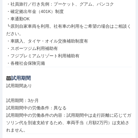
・社員旅行／行き先例：プーケット、グアム、バンコク

・確定拠出年金（401K）制度

・車通勤OK

┗原則自家車両を利用。社有車の利用をご希望の場合はご相談く
ださい。

・車購入、タイヤ・オイル交換補助制度有

・スポーツジム利用補助有

・フジプレミアムリゾート利用補助有

・各種社会保険完備
試用期間
試用期間あり

試用期間：3か月

試用期間中の労働条件：異なる

試用期間中の労働条件の内容：試用期間中は走行距離に応じてガ
ソリン代を別途支給するため、車両手当（月額2万円）は支給さ
れません。