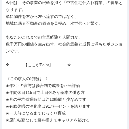
今回は、その事業の根幹を担う「中古住宅仕入れ営業」の募集と
なります。

単に物件を右から左へ流すのではなく、

地域に眠る不動産の価値を見極め、次世代へと繋ぐ。

あなたのこれまでの営業経験と人間力が、

数千万円の価値を生み出す、社会的意義と成長に満ちたポジショ
ンです。

✥─────【ここがPoint】─────✥

《この求人の特徴は...》

✬年3回の賞与は歩合制で成果を正当評価

✬年間休日115日で土日休みが基本の働き方

✬月の平均残業時間は約10時間と少なめです

✬有給休暇の消化率は91パーセントを誇ります

✬一人前になるまでじっくり育成

✬原則転勤なしで腰を据えてキャリアを築ける
